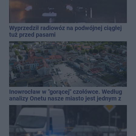
Wyprzedził radiowóz na podwójnej ciągłej
tuż przed pasami
Inowrocław w "gorącej" czołówce. Według
analizy Onetu nasze miasto jest jednym z
najbardziej narażonych na upały