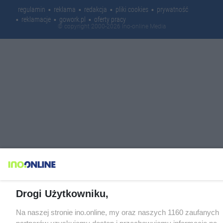
regulamin
reklama
redakcja
pliki cookies
prywatność
reklamacje
gowork.pl
oferty pracy
© copyright 2000-2026 Ino-online Media
Drogi Użytkowniku,
Na naszej stronie ino.online, my oraz naszych 1160 zaufanych