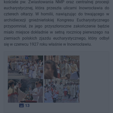
kościele pw. Zwiastowania NMP oraz centralnej procesji
eucharystycznej, która przeszła ulicami Inowrocławia do
czterech ołtarzy. W homilii, nawiązując do trwającego w
archidiecezji gnieźnieńskiej Kongresu Eucharystycznego
przypomniał, że jego przyszłoroczne zakończenie będzie
miało miejsce dokładnie w setną rocznicę pierwszego na
ziemiach polskich zjazdu eucharystycznego, który odbył
się w czerwcu 1927 roku właśnie w Inowrocławiu.
photo_size_select_actual
13