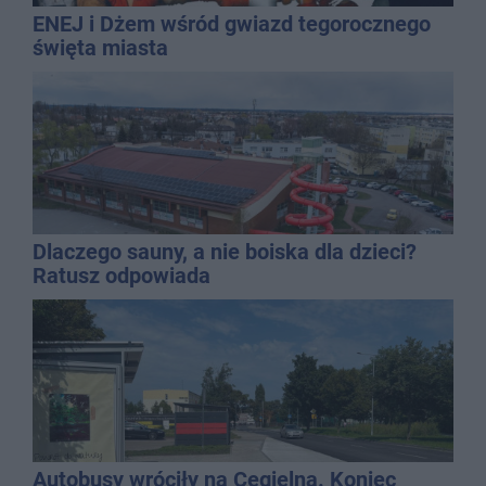
ENEJ i Dżem wśród gwiazd tegorocznego
święta miasta
Dlaczego sauny, a nie boiska dla dzieci?
Ratusz odpowiada
Autobusy wróciły na Cegielną. Koniec