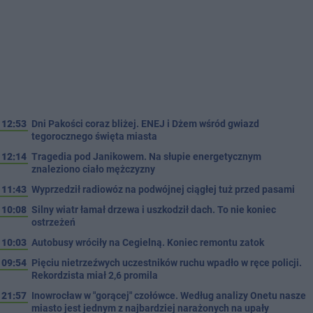
12:53
Dni Pakości coraz bliżej. ENEJ i Dżem wśród gwiazd
tegorocznego święta miasta
12:14
Tragedia pod Janikowem. Na słupie energetycznym
znaleziono ciało mężczyzny
11:43
Wyprzedził radiowóz na podwójnej ciągłej tuż przed pasami
10:08
Silny wiatr łamał drzewa i uszkodził dach. To nie koniec
ostrzeżeń
10:03
Autobusy wróciły na Cegielną. Koniec remontu zatok
09:54
Pięciu nietrzeźwych uczestników ruchu wpadło w ręce policji.
Rekordzista miał 2,6 promila
21:57
Inowrocław w "gorącej" czołówce. Według analizy Onetu nasze
miasto jest jednym z najbardziej narażonych na upały