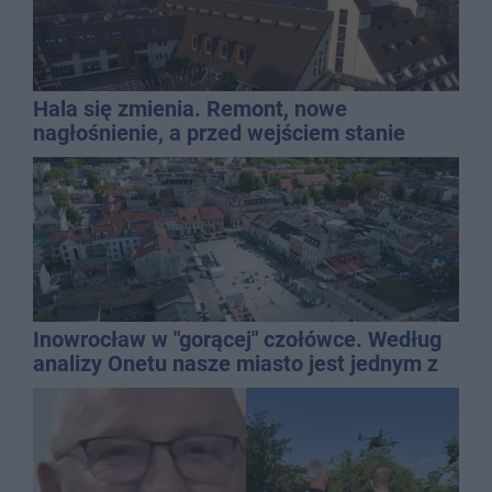
Hala się zmienia. Remont, nowe
nagłośnienie, a przed wejściem stanie
QEMETICA ARENA
Inowrocław w "gorącej" czołówce. Według
analizy Onetu nasze miasto jest jednym z
najbardziej narażonych na upały