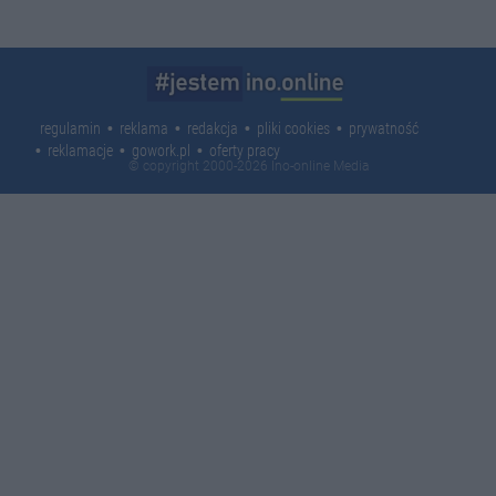
regulamin
reklama
redakcja
pliki cookies
prywatność
reklamacje
gowork.pl
oferty pracy
© copyright 2000-2026 Ino-online Media