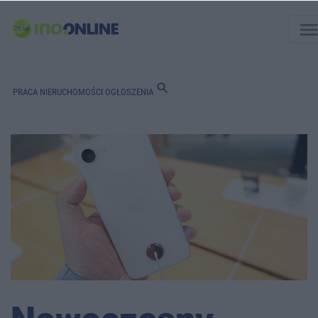
men
search
PRACA
NIERUCHOMOŚCI
OGŁOSZENIA