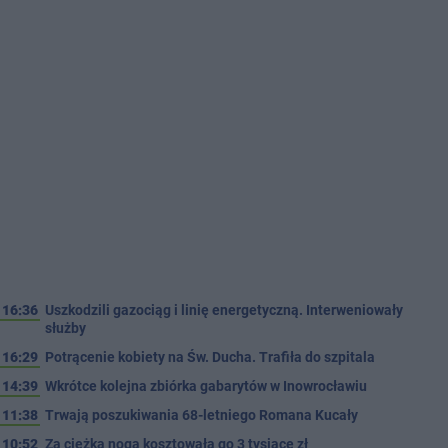
16:36
Uszkodzili gazociąg i linię energetyczną. Interweniowały
służby
16:29
Potrącenie kobiety na Św. Ducha. Trafiła do szpitala
14:39
Wkrótce kolejna zbiórka gabarytów w Inowrocławiu
11:38
Trwają poszukiwania 68-letniego Romana Kucały
10:52
Za ciężka noga kosztowała go 3 tysiące zł