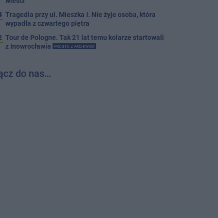
wieści
4
Tragedia przy ul. Mieszka I. Nie żyje osoba, która
wypadła z czwartego piętra
2
Tour de Pologne. Tak 21 lat temu kolarze startowali
z Inowrocławia
PROSTO Z ARCHIWUM
ącz do nas…