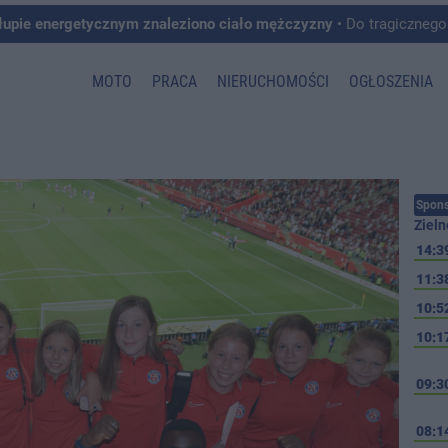
łupie energetycznym znaleziono ciało mężczyzny
• Do tragicznego zdarzenia doszło w 
MOTO
PRACA
NIERUCHOMOŚCI
OGŁOSZENIA
Spons
Zieln
14:3
11:3
10:5
10:1
09:3
08:1