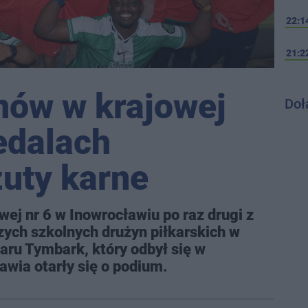
22:1
21:2
znów w krajowej
Doł
edalach
uty karne
ej nr 6 w Inowrocławiu po raz drugi z
szych szkolnych drużyn piłkarskich w
aru Tymbark, który odbył się w
wia otarły się o podium.