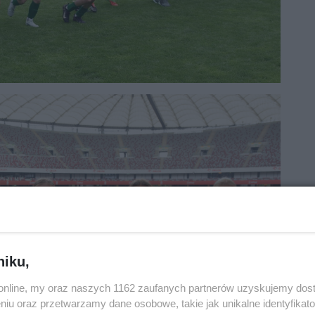
niku,
o.online, my oraz naszych 1162 zaufanych partnerów uzyskujemy dos
niu oraz przetwarzamy dane osobowe, takie jak unikalne identyfikat