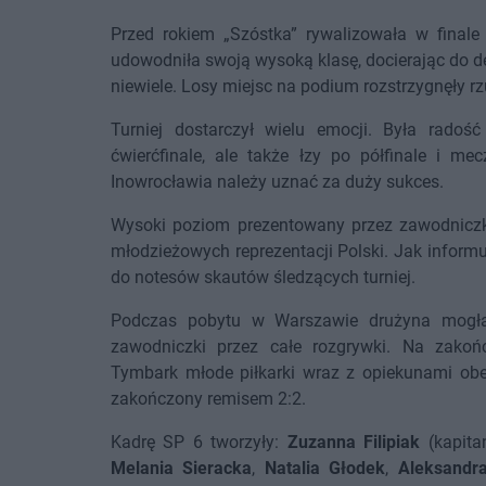
Przed rokiem „Szóstka” rywalizowała w final
udowodniła swoją wysoką klasę, docierając do de
niewiele. Losy miejsc na podium rozstrzygnęły rz
Turniej dostarczył wielu emocji. Była rado
ćwierćfinale, ale także łzy po półfinale i me
Inowrocławia należy uznać za duży sukces.
Wysoki poziom prezentowany przez zawodniczk
młodzieżowych reprezentacji Polski. Jak informuj
do notesów skautów śledzących turniej.
Podczas pobytu w Warszawie drużyna mogła l
zawodniczki przez całe rozgrywki. Na zako
Tymbark młode piłkarki wraz z opiekunami obejr
zakończony remisem 2:2.
Kadrę SP 6 tworzyły:
Zuzanna Filipiak
(kapita
Melania Sieracka
,
Natalia Głodek
,
Aleksandr