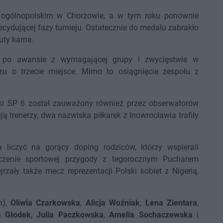
e ogólnopolskim w Chorzowie, a w tym roku ponownie
cydującej fazy turnieju. Ostatecznie do medalu zabrakło
uty karne.
ść po awansie z wymagającej grupy i zwycięstwie w
czu o trzecie miejsce. Mimo to osiągnięcie zespołu z
i SP 6 został zauważony również przez obserwatorów
ą trenerzy, dwa nazwiska piłkarek z Inowrocławia trafiły
iczyć na gorący doping rodziców, którzy wspierali
ńczenie sportowej przygody z tegorocznym Pucharem
zały także mecz reprezentacji Polski kobiet z Nigerią,
n),
Oliwia Czarkowska
,
Alicja Woźniak
,
Lena Zientara
,
a Głodek
,
Julia Paczkowska
,
Amelia Sochaczewska
i