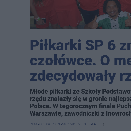
Piłkarki SP 6 
czołówce. O m
zdecydowały rz
Młode piłkarki ze Szkoły Podstawow
rzędu znalazły się w gronie najlep
Polsce. W tegorocznym finale Puch
Warszawie, zawodniczki z Inowrocła
INOWROCŁAW
|
4 CZERWCA 2026 21:53
|
SPORT
|