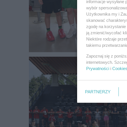
informacje wysyłane 
wybór spersonalizowan
Użytkownika my i Zau
skanować charakterys
zgodę na korzystanie 
ją zmienić/wycofać kl
Niektóre rodzaje prz
takiemu przetwarzaniu
Zapoznaj się z poniż
internetowych. Szcze
Prywatności
i
Cookie
PARTNERZY