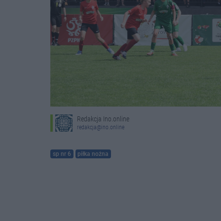
Redakcja Ino.online
redakcja@ino.online
sp nr 6
piłka nożna