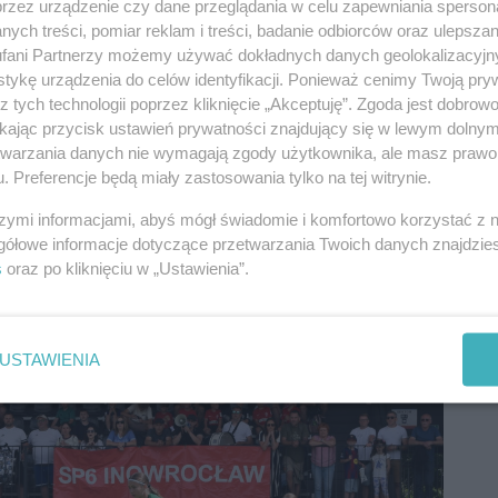
przez urządzenie czy dane przeglądania w celu zapewniania sperson
ych treści, pomiar reklam i treści, badanie odbiorców oraz ulepszan
fani Partnerzy możemy używać dokładnych danych geolokalizacyjn
tykę urządzenia do celów identyfikacji. Ponieważ cenimy Twoją pry
z tych technologii poprzez kliknięcie „Akceptuję”. Zgoda jest dobro
ikając przycisk ustawień prywatności znajdujący się w lewym dolny
etwarzania danych nie wymagają zgody użytkownika, ale masz prawo 
. Preferencje będą miały zastosowania tylko na tej witrynie.
szymi informacjami, abyś mógł świadomie i komfortowo korzystać z
gółowe informacje dotyczące przetwarzania Twoich danych znajdzi
s
oraz po kliknięciu w „Ustawienia”.
USTAWIENIA