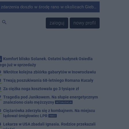
środę rano w okolicach Giebni koło Janikowa. Wówczas na słupie energetycznym odnaleziono ciało mężczyzny.
search
zaloguj
nowy profil
Komfort blisko Solanek. Ostatni budynek Osiedla
.
ego już w sprzedaży
9
Wkrótce kolejna zbiórka gabarytów w Inowrocławiu
8
Trwają poszukiwania 68-letniego Romana Kucały
2
Za ciężka noga kosztowała go 3 tysiące zł
7
Tragedia pod Janikowem. Na słupie energetycznym
znaleziono ciało mężczyzny
AKTUALIZACJA
0
Ciężarówka zderzyła się z kombajnem. Na miejscu
lądował śmigłowiec LPR
VIDEO
4
Lekarze w USA zbadali Ignasia. Rodzice przekazali