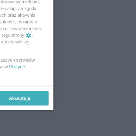
alizowanych reklam,
ie usług. Za zgodą
ych oraz aktywnie
watność, prosimy o
wolna i zawsze możesz
m rogu strony
.
sprzeciwić się
 naszych serwisów
esz w
Polityce
Akceptuję