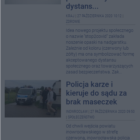
dystans...
KRAJ
|
27 PAŹDZIERNIKA 2020 10:12
|
ZDROWIE
Idea nowego projektu społecznego
o nazwie "stop2covid" zakłada
noszenie opaski na nadgarstku.
Zależnie od koloru (czerwony lub
żółty) ma ona symbolizować formę
akceptowanego dystansu
społecznego oraz towarzyszących
zasad bezpieczeństwa. Zak...
Policja karze i
kieruje do sądu za
brak maseczek
INOWROCŁAW
|
27 PAŹDZIERNIKA 2020 09:50
|
SPOŁECZEŃSTWO
Od chwili wejścia powiatu
inowrocławskiego w strefę
czerwoną, inowrocławska policja