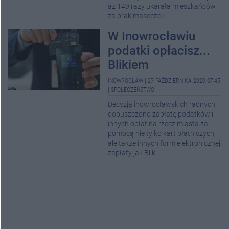
aż 149 razy ukarała mieszkańców
za brak maseczek.
W Inowrocławiu
podatki opłacisz...
Blikiem
INOWROCŁAW
|
27 PAŹDZIERNIKA 2020 07:45
|
SPOŁECZEŃSTWO
Decyzją inowrocławskich radnych
dopuszczono zapłatę podatków i
innych opłat na rzecz miasta za
pomocą nie tylko kart płatniczych,
ale także innych form elektronicznej
zapłaty jak Blik.