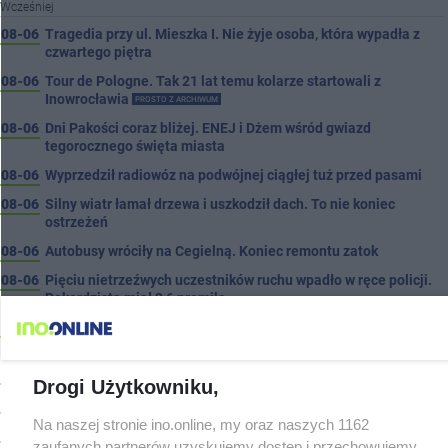
Wcześniej
08-06
Tragedia przy ul. Mieszka I. Nie żyje osoba, która wypadła z
czwartego piętra
08-06
Tour de Pologne. Tak 21 lat temu kolarze startowali z
Inowrocławia
PROSTO Z ARCHIWUM
08-06
Dni Pakości coraz bliżej. ENEJ i Dżem wśród gwiazd
tegorocznego święta miasta
08-06
Wyprzedził radiowóz na podwójnej ciągłej tuż przed pasami
08-06
Silny wiatr łamał drzewa i uszkodził dach. To nie koniec
ostrzeżeń
08-06
Autobusy wróciły na Cegielną. Koniec remontu zatok
08-06
Pięciu nietrzeźwych uczestników ruchu wpadło w ręce policji.
Rekordzista miał 2,6 promila
08-05
Inowrocław w "gorącej" czołówce. Według analizy Onetu nasze
miasto jest jednym z najbardziej narażonych na upały
08-05
Kombajn wpadł do rowu, są utrudnienia
Drogi Użytkowniku,
08-05
Zmiany dla pasażerów na trasie Rojewo-Inowrocław
Na naszej stronie ino.online, my oraz naszych 1162
08-05
W sobotę Kujawski Festiwal Pieśni Ludowej
zaufanych partnerów uzyskujemy dostęp i przechowujemy