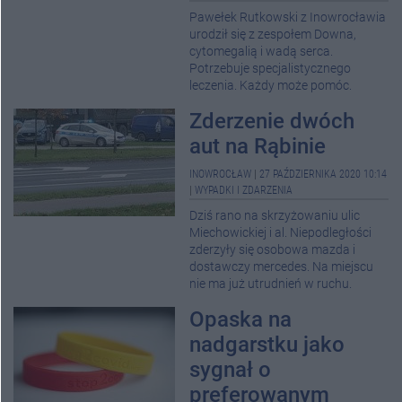
Pawełek Rutkowski z Inowrocławia
urodził się z zespołem Downa,
cytomegalią i wadą serca.
Potrzebuje specjalistycznego
leczenia. Każdy może pomóc.
Zderzenie dwóch
aut na Rąbinie
INOWROCŁAW
|
27 PAŹDZIERNIKA 2020 10:14
|
WYPADKI I ZDARZENIA
Dziś rano na skrzyżowaniu ulic
Miechowickiej i al. Niepodległości
zderzyły się osobowa mazda i
dostawczy mercedes. Na miejscu
nie ma już utrudnień w ruchu.
Opaska na
nadgarstku jako
sygnał o
preferowanym