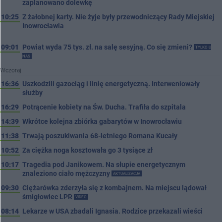
zaplanowano dolewkę
10:25
Z żałobnej karty. Nie żyje były przewodniczący Rady Miejskiej
Inowrocławia
09:01
Powiat wyda 75 tys. zł. na salę sesyjną. Co się zmieni?
TYLKO U
NAS
Wczoraj
16:36
Uszkodzili gazociąg i linię energetyczną. Interweniowały
służby
16:29
Potrącenie kobiety na Św. Ducha. Trafiła do szpitala
14:39
Wkrótce kolejna zbiórka gabarytów w Inowrocławiu
11:38
Trwają poszukiwania 68-letniego Romana Kucały
10:52
Za ciężka noga kosztowała go 3 tysiące zł
10:17
Tragedia pod Janikowem. Na słupie energetycznym
znaleziono ciało mężczyzny
AKTUALIZACJA
09:30
Ciężarówka zderzyła się z kombajnem. Na miejscu lądował
śmigłowiec LPR
VIDEO
08:14
Lekarze w USA zbadali Ignasia. Rodzice przekazali wieści