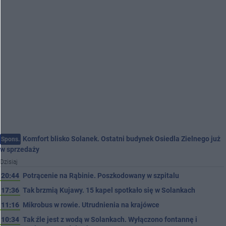
Komfort blisko Solanek. Ostatni budynek Osiedla Zielnego już
Spons.
w sprzedaży
Dzisiaj
20:44
Potrącenie na Rąbinie. Poszkodowany w szpitalu
17:36
Tak brzmią Kujawy. 15 kapel spotkało się w Solankach
11:16
Mikrobus w rowie. Utrudnienia na krajówce
10:34
Tak źle jest z wodą w Solankach. Wyłączono fontannę i