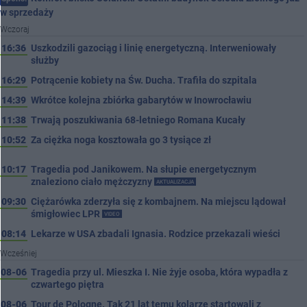
w sprzedaży
Wczoraj
16:36
Uszkodzili gazociąg i linię energetyczną. Interweniowały
służby
16:29
Potrącenie kobiety na Św. Ducha. Trafiła do szpitala
14:39
Wkrótce kolejna zbiórka gabarytów w Inowrocławiu
11:38
Trwają poszukiwania 68-letniego Romana Kucały
10:52
Za ciężka noga kosztowała go 3 tysiące zł
10:17
Tragedia pod Janikowem. Na słupie energetycznym
znaleziono ciało mężczyzny
AKTUALIZACJA
09:30
Ciężarówka zderzyła się z kombajnem. Na miejscu lądował
śmigłowiec LPR
VIDEO
08:14
Lekarze w USA zbadali Ignasia. Rodzice przekazali wieści
Wcześniej
08-06
Tragedia przy ul. Mieszka I. Nie żyje osoba, która wypadła z
czwartego piętra
08-06
Tour de Pologne. Tak 21 lat temu kolarze startowali z