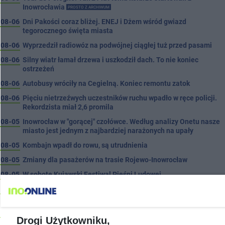
Inowrocławia
PROSTO Z ARCHIWUM
08-06
Dni Pakości coraz bliżej. ENEJ i Dżem wśród gwiazd
tegorocznego święta miasta
08-06
Wyprzedził radiowóz na podwójnej ciągłej tuż przed pasami
08-06
Silny wiatr łamał drzewa i uszkodził dach. To nie koniec
ostrzeżeń
08-06
Autobusy wróciły na Cegielną. Koniec remontu zatok
08-06
Pięciu nietrzeźwych uczestników ruchu wpadło w ręce policji.
Rekordzista miał 2,6 promila
08-05
Inowrocław w "gorącej" czołówce. Według analizy Onetu nasze
miasto jest jednym z najbardziej narażonych na upały
08-05
Kombajn wpadł do rowu, są utrudnienia
08-05
Zmiany dla pasażerów na trasie Rojewo-Inowrocław
08-05
W sobotę Kujawski Festiwal Pieśni Ludowej
08-05
Podczas burzy ucierpiał komin. Konieczna była interwencja
strażaków
08-05
Kto siedział za kierownicą Golfa? Kierowca zbiegł po kolizji
Drogi Użytkowniku,