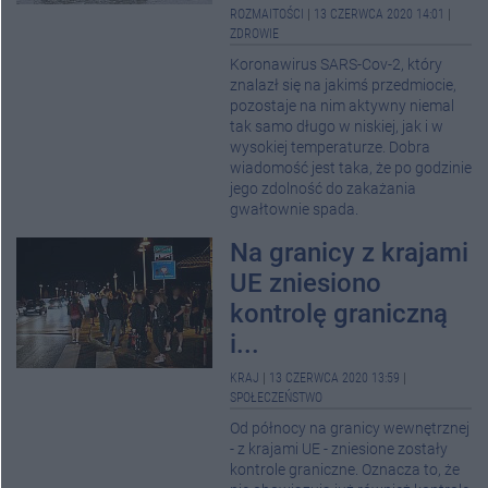
ROZMAITOŚCI
|
13 CZERWCA 2020 14:01
|
ZDROWIE
Koronawirus SARS-Cov-2, który
znalazł się na jakimś przedmiocie,
pozostaje na nim aktywny niemal
tak samo długo w niskiej, jak i w
wysokiej temperaturze. Dobra
wiadomość jest taka, że po godzinie
jego zdolność do zakażania
gwałtownie spada.
Na granicy z krajami
UE zniesiono
kontrolę graniczną
i...
KRAJ
|
13 CZERWCA 2020 13:59
|
SPOŁECZEŃSTWO
Od północy na granicy wewnętrznej
- z krajami UE - zniesione zostały
kontrole graniczne. Oznacza to, że