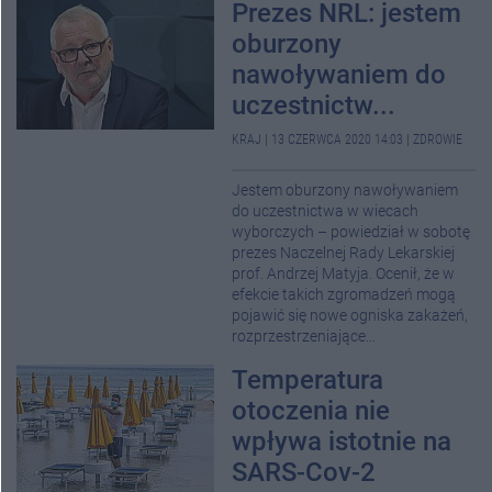
Prezes NRL: jestem
oburzony
nawoływaniem do
uczestnictw...
KRAJ
|
13 CZERWCA 2020 14:03
|
ZDROWIE
Jestem oburzony nawoływaniem
do uczestnictwa w wiecach
wyborczych – powiedział w sobotę
prezes Naczelnej Rady Lekarskiej
prof. Andrzej Matyja. Ocenił, że w
efekcie takich zgromadzeń mogą
pojawić się nowe ogniska zakażeń,
rozprzestrzeniające...
Temperatura
otoczenia nie
wpływa istotnie na
SARS-Cov-2