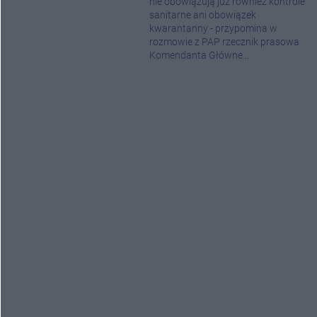
nie obowiązują już również kontrole
sanitarne ani obowiązek
kwarantanny - przypomina w
rozmowie z PAP rzecznik prasowa
Komendanta Główne...