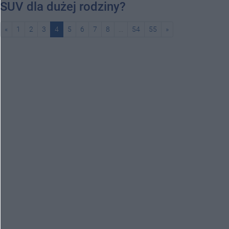
SUV dla dużej rodziny?
«
1
2
3
4
5
6
7
8
...
54
55
»