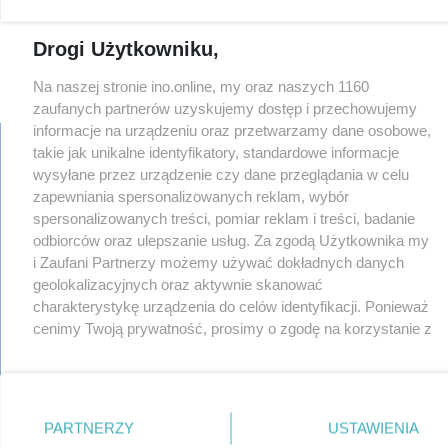
Drogi Użytkowniku,
Na naszej stronie ino.online, my oraz naszych 1160
zaufanych partnerów uzyskujemy dostęp i przechowujemy
informacje na urządzeniu oraz przetwarzamy dane osobowe,
takie jak unikalne identyfikatory, standardowe informacje
wysyłane przez urządzenie czy dane przeglądania w celu
zapewniania spersonalizowanych reklam, wybór
regulamin
reklama
spersonalizowanych treści, pomiar reklam i treści, badanie
redakcja
odbiorców oraz ulepszanie usług. Za zgodą Użytkownika my
pliki cookies
i Zaufani Partnerzy możemy używać dokładnych danych
prywatność
geolokalizacyjnych oraz aktywnie skanować
reklamacje
charakterystykę urządzenia do celów identyfikacji. Ponieważ
gowork.pl
cenimy Twoją prywatność, prosimy o zgodę na korzystanie z
oferty pracy
tych technologii poprzez kliknięcie „Akceptuję”. Zgoda jest
© copyright 2000-2026 Ino-online Media
dobrowolna i zawsze możesz ją zmienić/wycofać klikając
przycisk ustawień prywatności znajdujący się w lewym
dolnym rogu strony
. Niektóre rodzaje przetwarzania
PARTNERZY
USTAWIENIA
danych nie wymagają zgody użytkownika, ale masz prawo