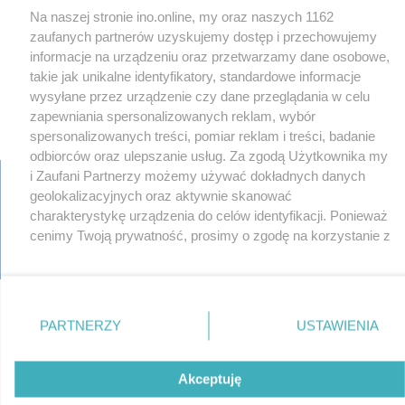
Na naszej stronie ino.online, my oraz naszych 1162
zaufanych partnerów uzyskujemy dostęp i przechowujemy
informacje na urządzeniu oraz przetwarzamy dane osobowe,
takie jak unikalne identyfikatory, standardowe informacje
wysyłane przez urządzenie czy dane przeglądania w celu
zapewniania spersonalizowanych reklam, wybór
spersonalizowanych treści, pomiar reklam i treści, badanie
odbiorców oraz ulepszanie usług. Za zgodą Użytkownika my
i Zaufani Partnerzy możemy używać dokładnych danych
geolokalizacyjnych oraz aktywnie skanować
charakterystykę urządzenia do celów identyfikacji. Ponieważ
regulamin
reklama
redakcja
pliki cookies
prywatność
cenimy Twoją prywatność, prosimy o zgodę na korzystanie z
reklamacje
gowork.pl
oferty pracy
tych technologii poprzez kliknięcie „Akceptuję”. Zgoda jest
© copyright 2000-2026 Ino-online Media
dobrowolna i zawsze możesz ją zmienić/wycofać klikając
przycisk ustawień prywatności znajdujący się w lewym
dolnym rogu strony
. Niektóre rodzaje przetwarzania
PARTNERZY
USTAWIENIA
danych nie wymagają zgody użytkownika, ale masz prawo
sprzeciwić się takiemu przetwarzaniu. Preferencje będą
miały zastosowania tylko na tej witrynie.
Akceptuję