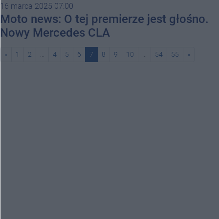
16 marca 2025 07:00
Moto news: O tej premierze jest głośno.
Nowy Mercedes CLA
«
1
2
...
4
5
6
7
8
9
10
...
54
55
»