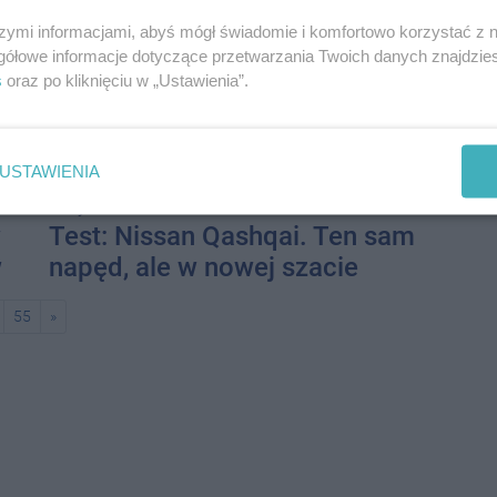
szymi informacjami, abyś mógł świadomie i komfortowo korzystać z
gółowe informacje dotyczące przetwarzania Twoich danych znajdzi
s
oraz po kliknięciu w „Ustawienia”.
USTAWIENIA
5 stycznia 2025 07:00
w
Test: Nissan Qashqai. Ten sam
w
napęd, ale w nowej szacie
55
»