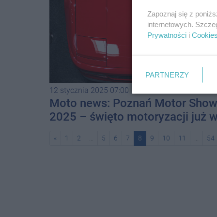
Zapoznaj się z poniż
internetowych. Szcze
Prywatności
i
Cookie
PARTNERZY
12 stycznia 2025 07:00
Moto news: Poznań Motor Sho
2025 – święto motoryzacji już 
kwietniu
«
1
2
...
5
6
7
8
9
10
11
...
54