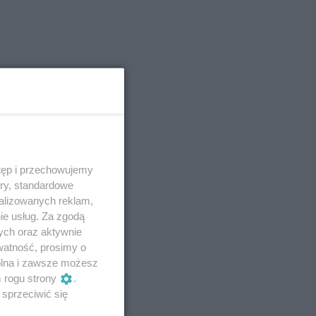
tęp i przechowujemy
ory, standardowe
alizowanych reklam,
ie usług. Za zgodą
ych oraz aktywnie
watność, prosimy o
wolna i zawsze możesz
m rogu strony
.
sprzeciwić się