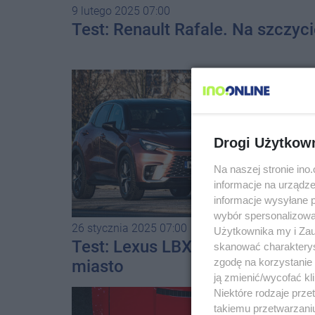
9 lutego 2025 07:00
Test: Renault Rafale. Na szczyc
Drogi Użytkow
Na naszej stronie in
informacje na urządze
informacje wysyłane 
wybór spersonalizowan
26 stycznia 2025 07:00
Użytkownika my i Zau
Test: Lexus LBX. Z prestiżem na
skanować charakterys
zgodę na korzystanie 
miasto
ją zmienić/wycofać kl
Niektóre rodzaje prz
takiemu przetwarzaniu