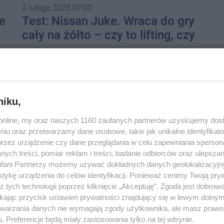
2 lutego 2025 07:00
ie
Test: Nissan Juke. Wraca do gry
cały na żółto – czy to lifting, czy
nostalgia?
niku,
o.online, my oraz naszych 1160 zaufanych partnerów uzyskujemy dos
niu oraz przetwarzamy dane osobowe, takie jak unikalne identyfikat
przez urządzenie czy dane przeglądania w celu zapewniania sperson
ych treści, pomiar reklam i treści, badanie odbiorców oraz ulepszan
19 stycznia 2025 07:00
fani Partnerzy możemy używać dokładnych danych geolokalizacyjn
Moto news: Toyota
tykę urządzenia do celów identyfikacji. Ponieważ cenimy Twoją pry
z tych technologii poprzez kliknięcie „Akceptuję”. Zgoda jest dobro
zaprezentowała nowy samochód
ikając przycisk ustawień prywatności znajdujący się w lewym dolny
etwarzania danych nie wymagają zgody użytkownika, ale masz prawo 
. Preferencje będą miały zastosowania tylko na tej witrynie.