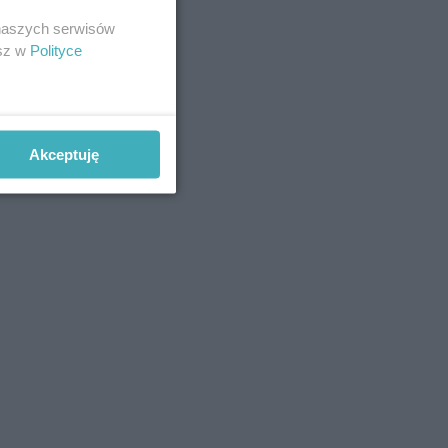
 naszych serwisów
esz w
Polityce
Akceptuję