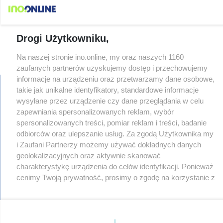
Drogi Użytkowniku,
Na naszej stronie ino.online, my oraz naszych 1160
zaufanych partnerów uzyskujemy dostęp i przechowujemy
informacje na urządzeniu oraz przetwarzamy dane osobowe,
takie jak unikalne identyfikatory, standardowe informacje
wysyłane przez urządzenie czy dane przeglądania w celu
zapewniania spersonalizowanych reklam, wybór
regulamin
reklama
spersonalizowanych treści, pomiar reklam i treści, badanie
redakcja
odbiorców oraz ulepszanie usług. Za zgodą Użytkownika my
pliki cookies
i Zaufani Partnerzy możemy używać dokładnych danych
prywatność
geolokalizacyjnych oraz aktywnie skanować
reklamacje
charakterystykę urządzenia do celów identyfikacji. Ponieważ
gowork.pl
cenimy Twoją prywatność, prosimy o zgodę na korzystanie z
oferty pracy
tych technologii poprzez kliknięcie „Akceptuję”. Zgoda jest
© copyright 2000-2026 Ino-online Media
dobrowolna i zawsze możesz ją zmienić/wycofać klikając
przycisk ustawień prywatności znajdujący się w lewym
dolnym rogu strony
. Niektóre rodzaje przetwarzania