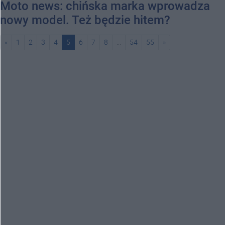
Moto news: chińska marka wprowadza
nowy model. Też będzie hitem?
«
1
2
3
4
5
6
7
8
...
54
55
»