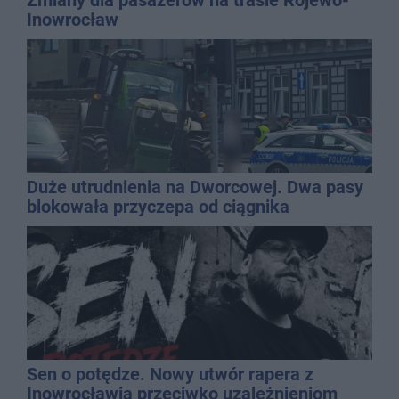
Zmiany dla pasażerów na trasie Rojewo-
Inowrocław
Duże utrudnienia na Dworcowej. Dwa pasy
blokowała przyczepa od ciągnika
Sen o potędze. Nowy utwór rapera z
Inowrocławia przeciwko uzależnieniom