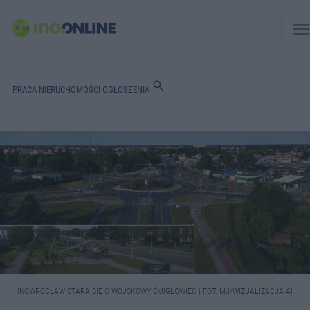
men
search
PRACA
NIERUCHOMOŚCI
OGŁOSZENIA
INOWROCŁAW STARA SIĘ O WOJSKOWY ŚMIGŁOWIEC | FOT. MJ/WIZUALIZACJA AI