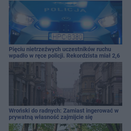
Pięciu nietrzeźwych uczestników ruchu
wpadło w ręce policji. Rekordzista miał 2,6
promila
Wroński do radnych: Zamiast ingerować w
prywatną własność zajmijcie się
gospodarką