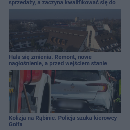
sprzedaży, a zaczyna kwalifikować się do
kasacji?
Hala się zmienia. Remont, nowe
nagłośnienie, a przed wejściem stanie
QEMETICA ARENA
Kolizja na Rąbinie. Policja szuka kierowcy
Golfa