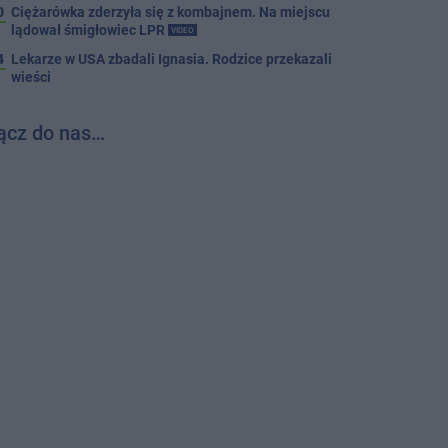
0
Ciężarówka zderzyła się z kombajnem. Na miejscu
lądował śmigłowiec LPR
VIDEO
4
Lekarze w USA zbadali Ignasia. Rodzice przekazali
wieści
ącz do nas…