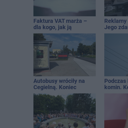
Faktura VAT marża –
Reklamy 
dla kogo, jak ją
Jego zda
wystawić i jak rozliczyć
Wroński j
[akt.]
Autobusy wróciły na
Podczas 
Cegielną. Koniec
komin. K
remontu zatok
interwen