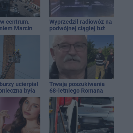
w centrum.
Wyprzedził radiowóz na
niem Marcin
podwójnej ciągłej tuż
est w błędzie
przed pasami
burzy ucierpiał
Trwają poszukiwania
onieczna była
68-letniego Romana
cja strażaków
Kucały