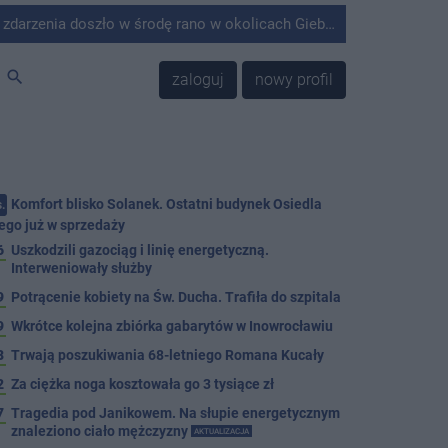
środę rano w okolicach Giebni koło Janikowa. Wówczas na słupie energetycznym odnaleziono ciało mężczyzny.
search
zaloguj
nowy profil
Komfort blisko Solanek. Ostatni budynek Osiedla
.
ego już w sprzedaży
6
Uszkodzili gazociąg i linię energetyczną.
Interweniowały służby
9
Potrącenie kobiety na Św. Ducha. Trafiła do szpitala
9
Wkrótce kolejna zbiórka gabarytów w Inowrocławiu
8
Trwają poszukiwania 68-letniego Romana Kucały
2
Za ciężka noga kosztowała go 3 tysiące zł
7
Tragedia pod Janikowem. Na słupie energetycznym
znaleziono ciało mężczyzny
AKTUALIZACJA