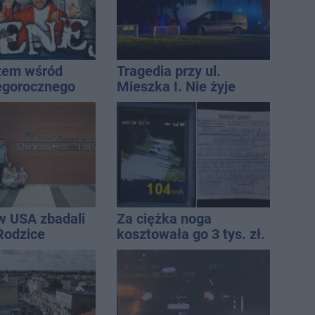
żem wśród
Tragedia przy ul.
egorocznego
Mieszka I. Nie żyje
iasta
osoba, która wypadła z
czwartego piętra
w USA zbadali
Za ciężka noga
 Rodzice
kosztowała go 3 tys. zł.
i wieści
Do tego 13 punktów