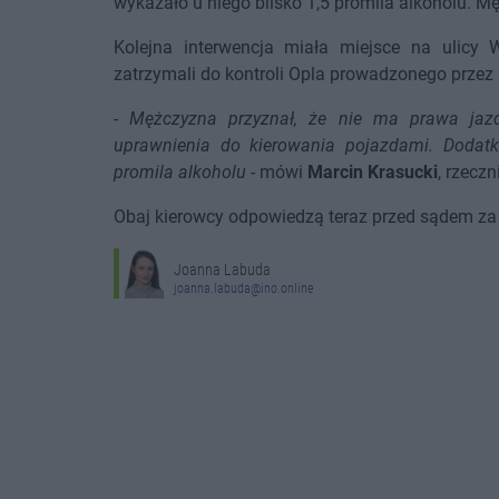
wykazało u niego blisko 1,5 promila alkoholu. Mę
Kolejna interwencja miała miejsce na ulicy W
zatrzymali do kontroli Opla prowadzonego przez 
-
Mężczyzna przyznał, że nie ma prawa jazdy
uprawnienia do kierowania pojazdami. Dodatk
promila alkoholu
- mówi
Marcin Krasucki
, rzeczn
Obaj kierowcy odpowiedzą teraz przed sądem za
Joanna Labuda
joanna.labuda@ino.online