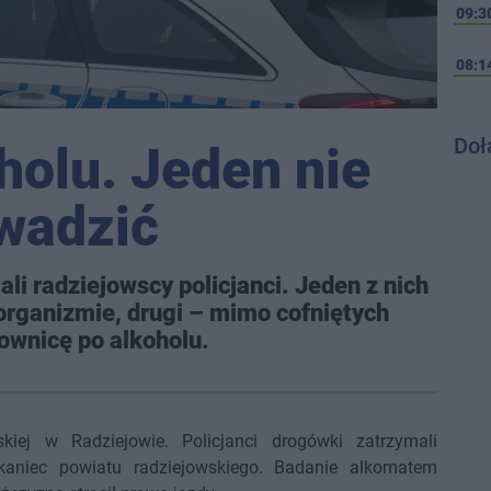
09:3
08:1
Doł
holu. Jeden nie
wadzić
i radziejowscy policjanci. Jeden z nich
 organizmie, drugi – mimo cofniętych
ownicę po alkoholu.
kiej w Radziejowie. Policjanci drogówki zatrzymali
zkaniec powiatu radziejowskiego. Badanie alkomatem