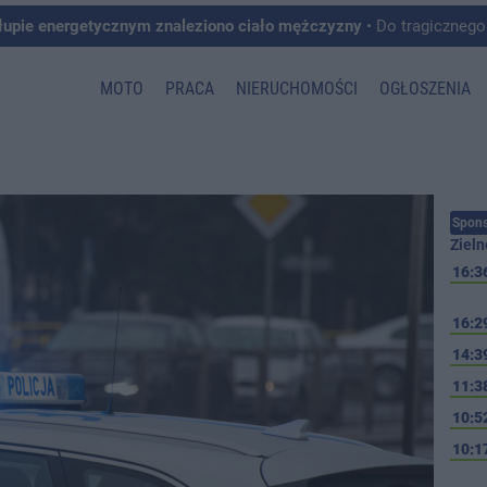
łupie energetycznym znaleziono ciało mężczyzny
• Do tragicznego zdarzenia doszło w 
MOTO
PRACA
NIERUCHOMOŚCI
OGŁOSZENIA
Spons
Zieln
16:3
16:2
14:3
11:3
10:5
10:1