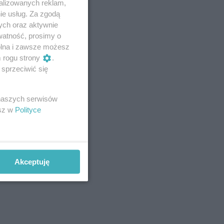
alizowanych reklam,
ie usług. Za zgodą
ych oraz aktywnie
watność, prosimy o
wolna i zawsze możesz
m rogu strony
.
sprzeciwić się
 naszych serwisów
esz w
Polityce
Akceptuję