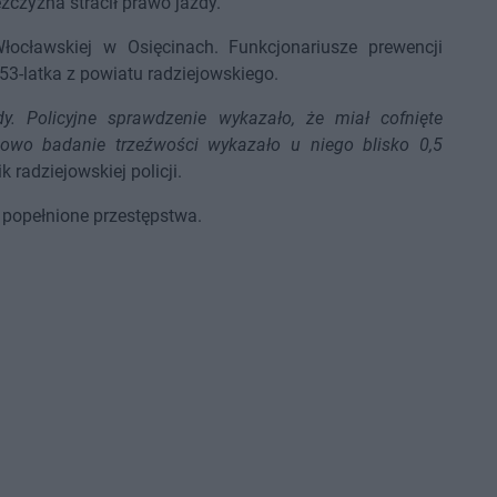
żczyzna stracił prawo jazdy.
łocławskiej w Osięcinach. Funkcjonariusze prewencji
53-latka z powiatu radziejowskiego.
. Policyjne sprawdzenie wykazało, że miał cofnięte
owo badanie trzeźwości wykazało u niego blisko 0,5
ik radziejowskiej policji.
 popełnione przestępstwa.