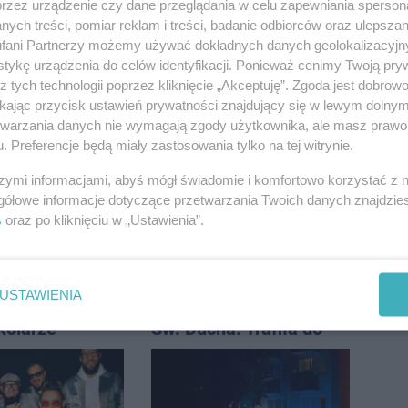
przez urządzenie czy dane przeglądania w celu zapewniania sperson
ych treści, pomiar reklam i treści, badanie odbiorców oraz ulepszan
fani Partnerzy możemy używać dokładnych danych geolokalizacyjn
tykę urządzenia do celów identyfikacji. Ponieważ cenimy Twoją pry
z tych technologii poprzez kliknięcie „Akceptuję”. Zgoda jest dobro
ikając przycisk ustawień prywatności znajdujący się w lewym dolny
 potem burze.
Silny wiatr łamał
etwarzania danych nie wymagają zgody użytkownika, ale masz prawo 
ogoda nad
drzewa i uszkodził
. Preferencje będą miały zastosowania tylko na tej witrynie.
regionem
dach. To nie koniec
ostrzeżeń
szymi informacjami, abyś mógł świadomie i komfortowo korzystać z
gółowe informacje dotyczące przetwarzania Twoich danych znajdzi
s
oraz po kliknięciu w „Ustawienia”.
USTAWIENIA
Pologne. Tak 21
Potrącenie kobiety na
kolarze
Św. Ducha. Trafiła do
i z
szpitala
awia