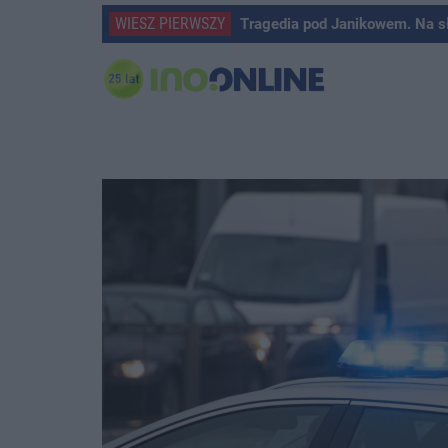
WIESZ PIERWSZY
Tragedia pod Janikowem. Na s