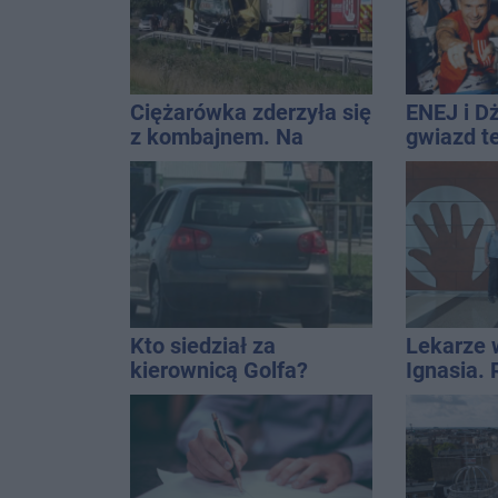
Ciężarówka zderzyła się
ENEJ i D
z kombajnem. Na
gwiazd t
miejscu lądował
święta m
śmigłowiec LPR
Kto siedział za
Lekarze 
kierownicą Golfa?
Ignasia.
Kierowca zbiegł po
przekazal
kolizji