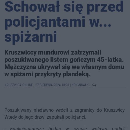
Schował się przed
policjantami w...
spiżarni
Kruszwiccy mundurowi zatrzymali
poszukiwanego listem gończym 45-latka.
Mężczyzna ukrywał się we własnym domu
w spiżarni przykryty plandeką.
KRUSZWICA.ONLINE
|
27 SIERPNIA 2024 10:26
|
KRYMINAŁKI
|
Poszukiwany niedawno wrócił z zagranicy do Kruszwicy.
Wtedy do jego drzwi zapukali policjanci.
-
Funkcjonariusze będąc w czasie wolnym podjęli