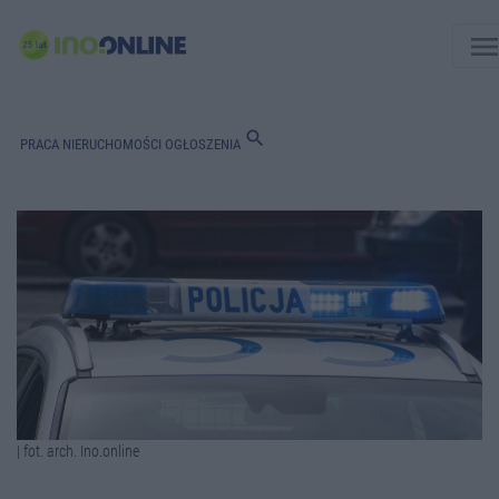
men
search
PRACA
NIERUCHOMOŚCI
OGŁOSZENIA
| fot. arch. Ino.online