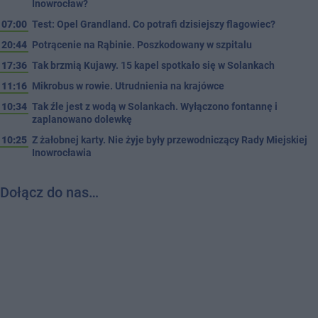
Inowrocław?
07:00
Test: Opel Grandland. Co potrafi dzisiejszy flagowiec?
20:44
Potrącenie na Rąbinie. Poszkodowany w szpitalu
17:36
Tak brzmią Kujawy. 15 kapel spotkało się w Solankach
11:16
Mikrobus w rowie. Utrudnienia na krajówce
10:34
Tak źle jest z wodą w Solankach. Wyłączono fontannę i
zaplanowano dolewkę
10:25
Z żałobnej karty. Nie żyje były przewodniczący Rady Miejskiej
Inowrocławia
Dołącz do nas…