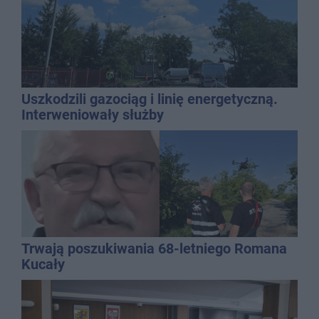
Uszkodzili gazociąg i linię energetyczną.
Interweniowały służby
Trwają poszukiwania 68-letniego Romana
Kucały