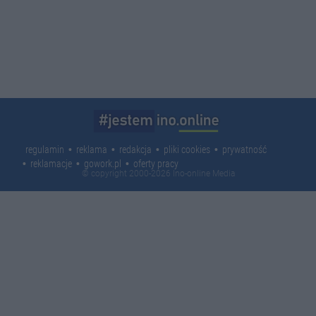
regulamin
reklama
redakcja
pliki cookies
prywatność
reklamacje
gowork.pl
oferty pracy
© copyright 2000-2026 Ino-online Media