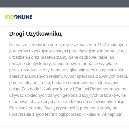
Drogi Użytkowniku,
Na naszej stronie ino.online, my oraz naszych 1162 zaufanych
partnerów uzyskujemy dostęp i przechowujemy informacje na
urządzeniu oraz przetwarzamy dane osobowe, takie jak
unikalne identyfikatory, standardowe informacje wysyłane
przez urządzenie czy dane przeglądania w celu zapewniania
spersonalizowanych reklam, wybór spersonalizowanych treści,
pomiar reklam i treści, badanie odbiorców oraz ulepszanie
usług. Za zgodą Użytkownika my i Zaufani Partnerzy możemy
używać dokładnych danych geolokalizacyjnych oraz aktywnie
skanować charakterystykę urządzenia do celów identyfikacji.
Ponieważ cenimy Twoją prywatność, prosimy o zgodę na
korzystanie z tych technologii poprzez kliknięcie „Akceptuję”.
Zgoda jest dobrowolna i zawsze możesz ją zmienić/wycofać
klikając przycisk ustawień prywatności znajdujący się w lewym