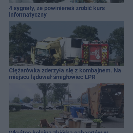
4 sygnały, że powinieneś zrobić kurs
informatyczny
Ciężarówka zderzyła się z kombajnem. Na
miejscu lądował śmigłowiec LPR
Wkrótce kolejna zbiórka gabarytów w