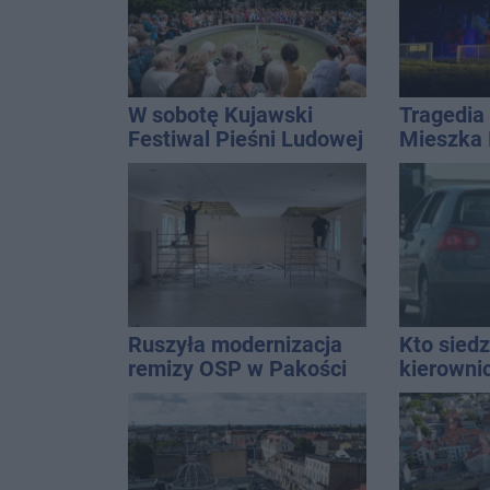
W sobotę Kujawski
Tragedia 
Festiwal Pieśni Ludowej
Mieszka I
osoba, k
czwarteg
Ruszyła modernizacja
Kto siedz
remizy OSP w Pakości
kierowni
Kierowca
kolizji