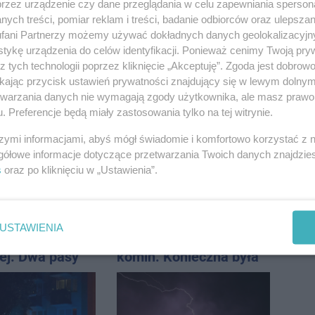
przez urządzenie czy dane przeglądania w celu zapewniania sperson
ych treści, pomiar reklam i treści, badanie odbiorców oraz ulepszan
fani Partnerzy możemy używać dokładnych danych geolokalizacyjn
tykę urządzenia do celów identyfikacji. Ponieważ cenimy Twoją pry
z tych technologii poprzez kliknięcie „Akceptuję”. Zgoda jest dobro
ikając przycisk ustawień prywatności znajdujący się w lewym dolny
 pod
Jest wykonawca
etwarzania danych nie wymagają zgody użytkownika, ale masz prawo 
m. Na słupie
remontu dachu sali
. Preferencje będą miały zastosowania tylko na tej witrynie.
ycznym
gimastycznej
o ciało
szymi informacjami, abyś mógł świadomie i komfortowo korzystać z
ny
gółowe informacje dotyczące przetwarzania Twoich danych znajdzi
s
oraz po kliknięciu w „Ustawienia”.
USTAWIENIA
udnienia na
Podczas burzy ucierpiał
j. Dwa pasy
komin. Konieczna była
a przyczepa od
interwencja strażaków