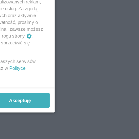
alizowanych reklam,
ie usług. Za zgodą
ych oraz aktywnie
watność, prosimy o
wolna i zawsze możesz
m rogu strony
.
sprzeciwić się
 naszych serwisów
esz w
Polityce
Akceptuję