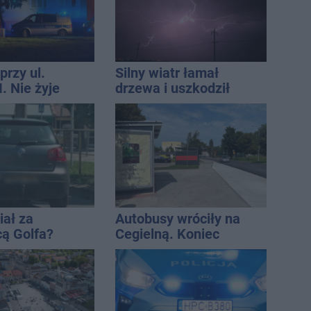
przy ul.
Silny wiatr łamał
. Nie żyje
drzewa i uszkodził
tóra wypadła z
dach. To nie koniec
o piętra
ostrzeżeń
iał za
Autobusy wróciły na
cą Golfa?
Cegielną. Koniec
 zbiegł po
remontu zatok