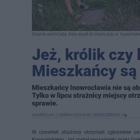
Strażnik uwolnił jeża, który wpadł do otworu przy ul. Kusocińskie
Jeż, królik czy
Mieszkańcy są 
Mieszkańcy Inowrocławia nie są obo
Tylko w lipcu strażnicy miejscy otr
sprawie.
INOWROCŁAW
|
2 SIERPNIA 2024 09:59
|
SPOŁECZEŃSTWO
|
W czwartek strażnicy otrzymali zgłoszenie o
Kusocińskiego. Jeż został wyciągnięty przez fun