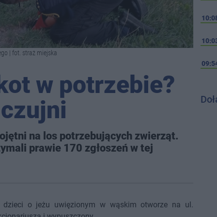
10:0
10:0
go | fot. straż miejska
09:5
 kot w potrzebie?
Doł
czujni
jętni na los potrzebujących zwierząt.
zymali prawie 170 zgłoszeń w tej
d dzieci o jeżu uwięzionym w wąskim otworze na ul.
kcjonariusza i wypuszczony.