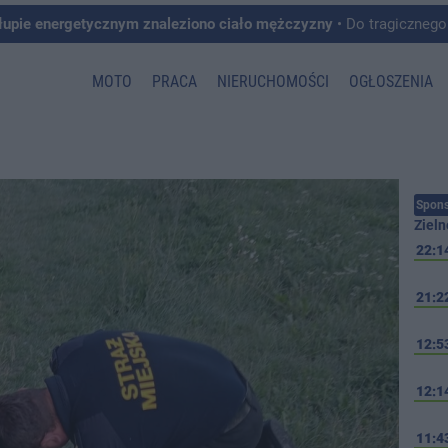
łupie energetycznym znaleziono ciało mężczyzny
• Do tragicznego zdarzenia doszło w 
MOTO
PRACA
NIERUCHOMOŚCI
OGŁOSZENIA
Spons
Zieln
22:1
21:2
12:5
12:1
11:4