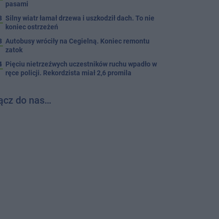
pasami
8
Silny wiatr łamał drzewa i uszkodził dach. To nie
koniec ostrzeżeń
3
Autobusy wróciły na Cegielną. Koniec remontu
zatok
4
Pięciu nietrzeźwych uczestników ruchu wpadło w
ręce policji. Rekordzista miał 2,6 promila
ącz do nas…