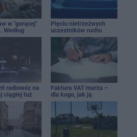
aw w "gorącej"
Pięciu nietrzeźwych
. Według
uczestników ruchu
Onetu nasze
wpadło w ręce policji.
est jednym z
Rekordzista miał 2,6
iej narażonych
promila
ił radiowóz na
Faktura VAT marża –
 ciągłej tuż
dla kogo, jak ją
sami
wystawić i jak rozliczyć