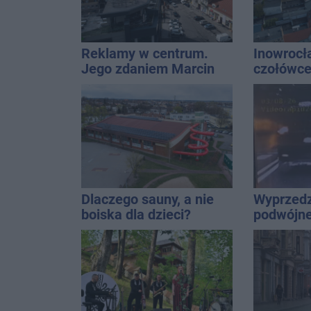
Reklamy w centrum.
Inowrocł
Jego zdaniem Marcin
czołówce
Wroński jest w błędzie
analizy 
[akt.]
miasto j
najbardz
na upały
Dlaczego sauny, a nie
Wyprzedz
boiska dla dzieci?
podwójnej
Ratusz odpowiada
przed pa