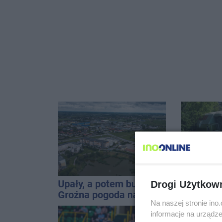
Upały, a potem burze.
Kombajn 
Drogi Użytkow
Groźna pogoda nad
rowu, są 
Na naszej stronie in
naszym regionem
informacje na urządze