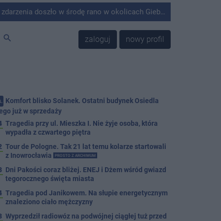
środę rano w okolicach Giebni koło Janikowa. Wówczas na słupie energetycznym odnaleziono ciało mężczyzny.
search
zaloguj
nowy profil
Komfort blisko Solanek. Ostatni budynek Osiedla
.
ego już w sprzedaży
4
Tragedia przy ul. Mieszka I. Nie żyje osoba, która
wypadła z czwartego piętra
2
Tour de Pologne. Tak 21 lat temu kolarze startowali
z Inowrocławia
PROSTO Z ARCHIWUM
3
Dni Pakości coraz bliżej. ENEJ i Dżem wśród gwiazd
tegorocznego święta miasta
4
Tragedia pod Janikowem. Na słupie energetycznym
znaleziono ciało mężczyzny
3
Wyprzedził radiowóz na podwójnej ciągłej tuż przed