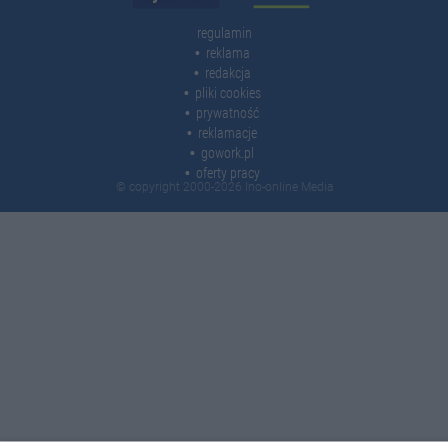
regulamin
reklama
redakcja
pliki cookies
prywatność
reklamacje
gowork.pl
oferty pracy
© copyright 2000-2026 Ino-online Media