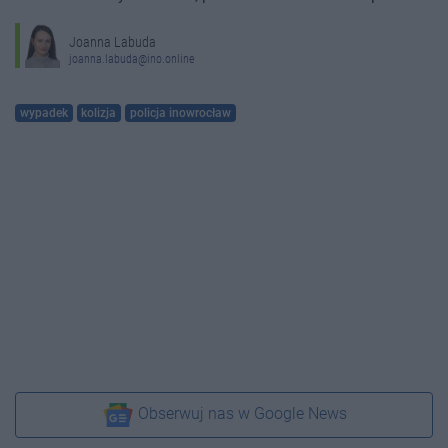
Joanna Labuda
joanna.labuda@ino.online
wypadek
kolizja
policja inowrocław
Obserwuj nas w Google News