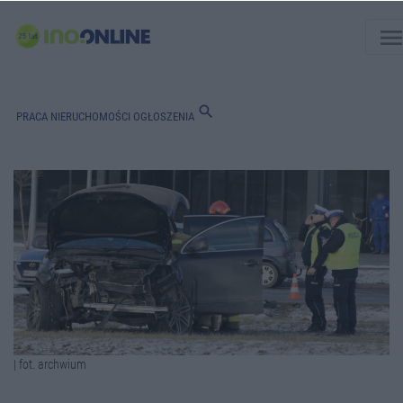
men
search
PRACA
NIERUCHOMOŚCI
OGŁOSZENIA
| fot. archwium