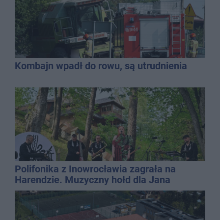
Kombajn wpadł do rowu, są utrudnienia
Polifonika z Inowrocławia zagrała na
Harendzie. Muzyczny hołd dla Jana
Kasprowicza