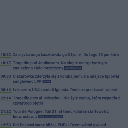
10:52
Za ciężka noga kosztowała go 3 tys. zł. Do tego 13 punktów
10:17
Tragedia pod Janikowem. Na słupie energetycznym
znaleziono ciało mężczyzny
AKTUALIZACJA
09:30
Ciężarówka zderzyła się z kombajnem. Na miejsce lądował
śmigłowiec LPR
VIDEO
08:14
Lekarze w USA zbadali Ignasia. Rodzice przekazali wieści
22:14
Tragedia przy ul. Mieszka I. Nie żyje osoba, która wypadła z
czwartego piętra
21:22
Tour de Pologne. Tak 21 lat temu kolarze startowali z
Inowrocławia
PROSTO Z ARCHIWUM
12:53
Dni Pakości coraz bliżej. ENEJ i Dżem wśród gwiazd