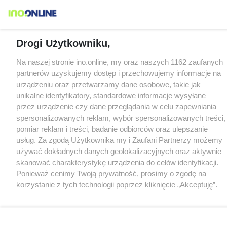
Drogi Użytkowniku,
Na naszej stronie ino.online, my oraz naszych 1162 zaufanych
partnerów uzyskujemy dostęp i przechowujemy informacje na
urządzeniu oraz przetwarzamy dane osobowe, takie jak
unikalne identyfikatory, standardowe informacje wysyłane
przez urządzenie czy dane przeglądania w celu zapewniania
spersonalizowanych reklam, wybór spersonalizowanych treści,
pomiar reklam i treści, badanie odbiorców oraz ulepszanie
usług. Za zgodą Użytkownika my i Zaufani Partnerzy możemy
używać dokładnych danych geolokalizacyjnych oraz aktywnie
skanować charakterystykę urządzenia do celów identyfikacji.
Ponieważ cenimy Twoją prywatność, prosimy o zgodę na
korzystanie z tych technologii poprzez kliknięcie „Akceptuję”.
Zgoda jest dobrowolna i zawsze możesz ją zmienić/wycofać
klikając przycisk ustawień prywatności znajdujący się w lewym
dolnym rogu strony
. Niektóre rodzaje przetwarzania danych