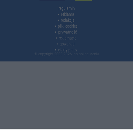
regulamin
reklama
redakcja
pliki cookies
prywatność
reklamacje
gowork.pl
oferty pracy
© copyright 2000-2026 Ino-online Media