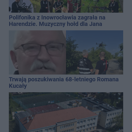
Polifonika z Inowrocławia zagrała na
Harendzie. Muzyczny hołd dla Jana
Kasprowicza
Trwają poszukiwania 68-letniego Romana
Kucały