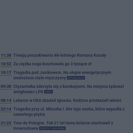
11:38
Trwają poszukiwania 68-letniego Romana Kucały
10:52
Za ciężka noga kosztowała go 3 tysiące zł
10:17
Tragedia pod Janikowem. Na słupie energetycznym
znaleziono ciało mężczyzny
AKTUALIZACJA
09:30
Ciężarówka zderzyła się z kombajnem. Na miejscu lądował
śmigłowiec LPR
VIDEO
08:14
Lekarze w USA zbadali Ignasia. Rodzice przekazali wieści
22:14
Tragedia przy ul. Mieszka I. Nie żyje osoba, która wypadła z
czwartego piętra
21:22
Tour de Pologne. Tak 21 lat temu kolarze startowali z
Inowrocławia
PROSTO Z ARCHIWUM