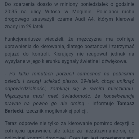
Do zdarzenia doszło w miniony poniedziałek o godzinie
20:35 na ulicy Witosa w Mogilnie. Policjanci ruchu
drogowego zauważyli czarne Audi A4, którym kierował
znany im 29-latek.
Funkcjonariusze wiedzieli, że mężczyzna ma cofnięte
uprawnienia do kierowania, dlatego postanowili zatrzymać
pojazd do kontroli. Kierujący nie reagował jednak na
wysyłane w jego kierunku sygnały świetlne i dźwiękowe.
-
Po kilku minutach porzucił samochód na pobliskim
osiedlu i zaczął uciekać pieszo. 29-latek, chcąc uniknąć
odpowiedzialności, zamknął się w swoim mieszkaniu.
Mężczyzna musi mieć świadomość, że konsekwencje
prawne na pewno go nie ominą
- informuje
Tomasz
Bartecki
, rzecznik mogileńskiej policji.
Teraz odpowie nie tylko za kierowanie pomimo decyzji o
cofnięciu uprawnień, ale także za niezatrzymanie się do
policyjnej kontroli drogowej. Czyn ten jest przestępstwem,