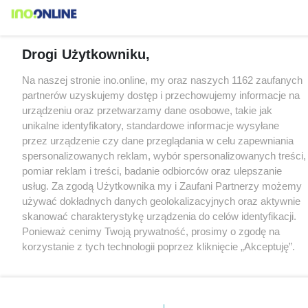
Drogi Użytkowniku,
Na naszej stronie ino.online, my oraz naszych 1162 zaufanych
partnerów uzyskujemy dostęp i przechowujemy informacje na
urządzeniu oraz przetwarzamy dane osobowe, takie jak
unikalne identyfikatory, standardowe informacje wysyłane
przez urządzenie czy dane przeglądania w celu zapewniania
spersonalizowanych reklam, wybór spersonalizowanych treści,
pomiar reklam i treści, badanie odbiorców oraz ulepszanie
usług. Za zgodą Użytkownika my i Zaufani Partnerzy możemy
używać dokładnych danych geolokalizacyjnych oraz aktywnie
skanować charakterystykę urządzenia do celów identyfikacji.
Ponieważ cenimy Twoją prywatność, prosimy o zgodę na
korzystanie z tych technologii poprzez kliknięcie „Akceptuję”.
Zgoda jest dobrowolna i zawsze możesz ją zmienić/wycofać
klikając przycisk ustawień prywatności znajdujący się w lewym
dolnym rogu strony
. Niektóre rodzaje przetwarzania danych
nie wymagają zgody użytkownika, ale masz prawo sprzeciwić