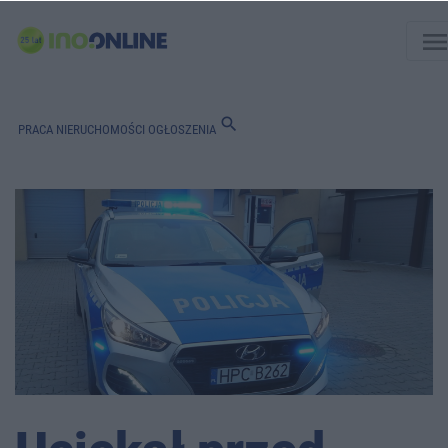
men
search
PRACA
NIERUCHOMOŚCI
OGŁOSZENIA