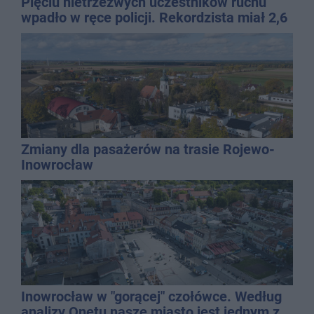
Pięciu nietrzeźwych uczestników ruchu
wpadło w ręce policji. Rekordzista miał 2,6
promila
Zmiany dla pasażerów na trasie Rojewo-
Inowrocław
Inowrocław w "gorącej" czołówce. Według
analizy Onetu nasze miasto jest jednym z