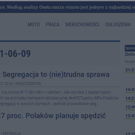
ce. Według analizy Onetu nasze miasto jest jednym z najbardziej 
MOTO
PRACA
NIERUCHOMOŚCI
OGŁOSZENIA
Spons
21-06-09
Zieln
Wczor
21:5
: Segregacja to (nie)trudna sprawa
21 20:00
|
SPOŁECZEŃSTWO
14:4
 Ino.online #17<Br><Br></center> Jak wynika z badań opinii
ych na potrzeby kampanii edukacyjnej #rePETujemy 68% Polaków
14:2
segregacji w swoich domach. Jednak prawidłowe seg...
12:4
37 proc. Polaków planuje spędzić
12:4
|
REKREACJA
12:1