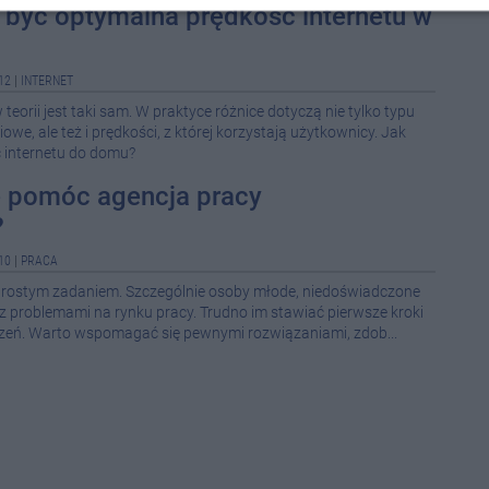
 być optymalna prędkość internetu w
08-0
12
|
INTERNET
21:5
teorii jest taki sam. W praktyce różnice dotyczą nie tylko typu
owe, ale też i prędkości, z której korzystają użytkownicy. Jak
 internetu do domu?
14:4
 pomóc agencja pracy
14:2
?
12:4
12:4
10
|
PRACA
t prostym zadaniem. Szczególnie osoby młode, niedoświadczone
12:1
 problemami na rynku pracy. Trudno im stawiać pierwsze kroki
eń. Warto wspomagać się pewnymi rozwiązaniami, zdob...
11:1
10:3