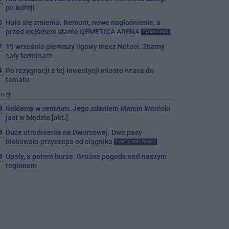
po kolizji
5
Hala się zmienia. Remont, nowe nagłośnienie, a
przed wejściem stanie QEMETICA ARENA
TYLKO U NAS
7
19 września pierwszy ligowy mecz Noteci. Znamy
cały terminarz
4
Po rezygnacji z tej inwestycji miasto wraca do
tematu
niej
4
Reklamy w centrum. Jego zdaniem Marcin Wroński
jest w błędzie [akt.]
4
Duże utrudnienia na Dworcowej. Dwa pasy
blokowała przyczepa od ciągnika
Z OSTATNIEJ CHWILI
4
Upały, a potem burze. Groźna pogoda nad naszym
regionem
4
Ruszyła modernizacja remizy OSP w Pakości
4
Kolizja na Rąbinie. Policja szuka kierowcy Golfa
4
91-latek chciał pomnożyć oszczędności. Stracił
ponad 10 tys. zł