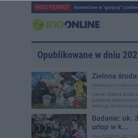
WIESZ PIERWSZY
Inowrocław w "gorącej" czołów
Opublikowane w dniu 20
Zielona środa
INOWROCŁAW
|
9 CZERWCA 20
<center>Zielona środa w
publicznej zrealizowan
deklaruje, że dokonuje 
Badanie: ok. 
urlop w k...
KRAJ
|
9 CZERWCA 2021 19:53