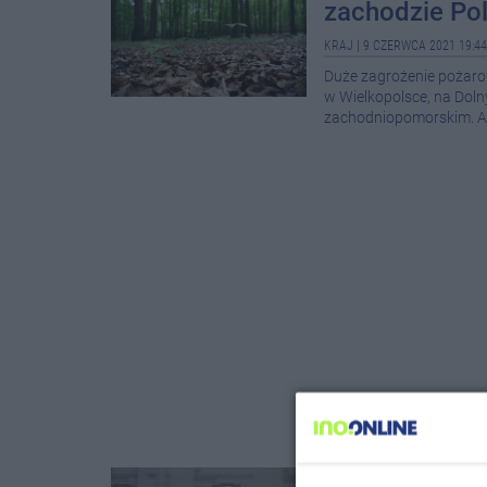
zachodzie Pol
KRAJ
|
9 CZERWCA 2021 19:44
Duże zagrożenie pożarow
w Wielkopolsce, na Dol
zachodniopomorskim. Aler
Kuczmierowsk