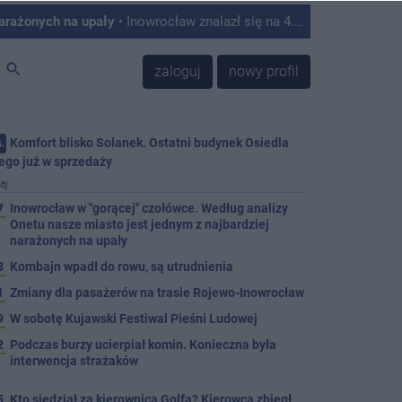
narażonych na upały
• Inowrocław znalazł się na 4. miejscu w Polsce w rankingu miast najbardziej podatnych na skutki upałów. Tak wynika z analizy przygotowanej przez Onet, który opracował autorski Indeks Podatności na Upały na podstawie danych satelitarnych, informacji o zabudowie, ilości zieleni oraz struktury mieszkańców.
search
zaloguj
nowy profil
Komfort blisko Solanek. Ostatni budynek Osiedla
.
ego już w sprzedaży
aj
7
Inowrocław w "gorącej" czołówce. Według analizy
Onetu nasze miasto jest jednym z najbardziej
narażonych na upały
3
Kombajn wpadł do rowu, są utrudnienia
1
Zmiany dla pasażerów na trasie Rojewo-Inowrocław
9
W sobotę Kujawski Festiwal Pieśni Ludowej
2
Podczas burzy ucierpiał komin. Konieczna była
interwencja strażaków
5
Kto siedział za kierownicą Golfa? Kierowca zbiegł