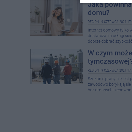
Jaka powinna
domu?
REGION
|
9 CZERWCA 2021 17:
Internet domowy tylko w 
dostarczania usługi sieci
dobrze dobrać szybkość
W czym może
tymczasowej
REGION
|
9 CZERWCA 2021 17:
Szukanie pracy nie jes
zawodowo borykają się z
bez drobnych niepowodz