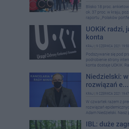
Blisko 18 proc. ankieto
ok. 37 proc. w kraju, p
raportu ,,Polaków portf
UOKiK radzi, j
konta
KRAJ
|
9 CZERWCA 2021 19:50
Podszywanie się pod pra
podrobienie strony inter
konta dostaje UOKIK. Ra
Niedzielski: 
rozwiązań e...
KRAJ
|
9 CZERWCA 2021 19:47
W czwartek razem z pr
rozwiązań epidemicznyc
Adam Niedzielski. Nasz 
IBL: duże zag