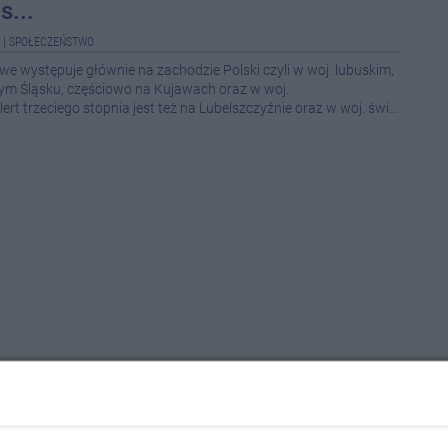
s...
08-0
|
SPOŁECZEŃSTWO
08-0
e występuje głównie na zachodzie Polski czyli w woj. lubuskim,
08-0
nym Śląsku, częściowo na Kujawach oraz w woj.
t trzeciego stopnia jest też na Lubelszczyźnie oraz w woj. świ...
08-0
08-0
08-0
08-0
08-0
08-0
08-0
i: z powodu problemów z
08-0