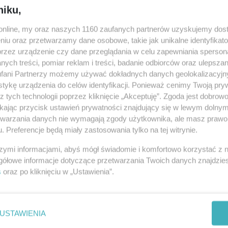
niku,
czepion...
08-0
|
ZDROWIE
o.online, my oraz naszych 1160 zaufanych partnerów uzyskujemy dos
niu oraz przetwarzamy dane osobowe, takie jak unikalne identyfikat
ostawami do Polski szczepionek przeciw COVID-19 od firmy
08-0
przez urządzenie czy dane przeglądania w celu zapewniania sperson
o o tym, aby priorytetowo obsługiwać szczepienie drugą
dawać pierwszych dawek preparatu – przekazał PAP prezes
ych treści, pomiar reklam i treści, badanie odbiorców oraz ulepszan
08-0
fani Partnerzy możemy używać dokładnych danych geolokalizacyjn
tykę urządzenia do celów identyfikacji. Ponieważ cenimy Twoją pry
ski rozśmieszał mamę. I tak
08-0
z tych technologii poprzez kliknięcie „Akceptuję”. Zgoda jest dobro
ikając przycisk ustawień prywatności znajdujący się w lewym dolny
08-0
etwarzania danych nie wymagają zgody użytkownika, ale masz prawo 
21 18:57
|
SPOŁECZEŃSTWO
. Preferencje będą miały zastosowania tylko na tej witrynie.
08-0
i z gwiazdami" w ramach Ino Pop Festiwal 2021 był prezenter
yryk Szymon Majewski.
08-0
szymi informacjami, abyś mógł świadomie i komfortowo korzystać z
gółowe informacje dotyczące przetwarzania Twoich danych znajdzi
08-0
r Sochan i jego nowy projekt
s
oraz po kliknięciu w „Ustawienia”.
08-0
14
|
FILM
08-0
tartupów, który stworzył już strony, które zajmują się m.in.
sprawdzaniem nieznanych numerów i takich, które ułatwiają
08-0
USTAWIENIA
necie i nie tylko. Teraz przyszedł czas na zupełn...
08-0