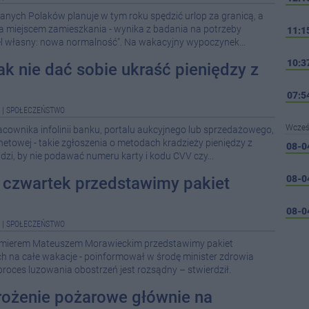
wanych Polaków planuje w tym roku spędzić urlop za granicą, a
oza miejscem zamieszkania - wynika z badania na potrzeby
11:1
el własny: nowa normalność”. Na wakacyjny wypoczynek...
10:3
ak nie dać sobie ukraść pieniędzy z
07:5
|
SPOŁECZEŃSTWO
Wcześ
cownika infolinii banku, portalu aukcyjnego lub sprzedażowego,
netowej - takie zgłoszenia o metodach kradzieży pieniędzy z
08-0
dzi, by nie podawać numeru karty i kodu CVV czy...
08-0
w czwartek przedstawimy pakiet
08-0
|
SPOŁECZEŃSTWO
emierem Mateuszem Morawieckim przedstawimy pakiet
08-0
h na całe wakacje - poinformował w środę minister zdrowia
08-0
proces luzowania obostrzeń jest rozsądny – stwierdził.
08-0
rożenie pożarowe głównie na