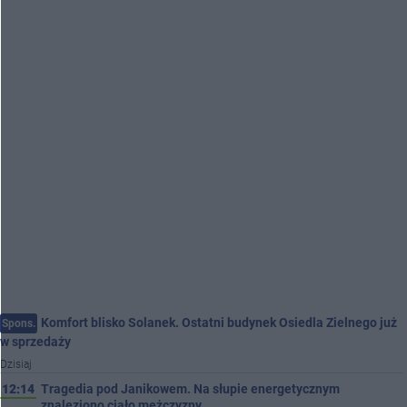
Komfort blisko Solanek. Ostatni budynek Osiedla Zielnego już
Spons.
w sprzedaży
Dzisiaj
12:14
Tragedia pod Janikowem. Na słupie energetycznym
znaleziono ciało mężczyzny