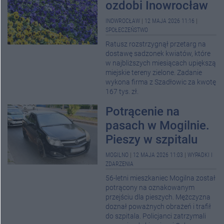
ozdobi Inowrocław
INOWROCŁAW
|
12 MAJA 2026 11:16
|
SPOŁECZEŃSTWO
Ratusz rozstrzygnął przetarg na
dostawę sadzonek kwiatów, które
w najbliższych miesiącach upiększą
miejskie tereny zielone. Zadanie
wykona firma z Szadłowic za kwotę
167 tys. zł.
Potrącenie na
pasach w Mogilnie.
Pieszy w szpitalu
MOGILNO
|
12 MAJA 2026 11:03
|
WYPADKI I
ZDARZENIA
56-letni mieszkaniec Mogilna został
potrącony na oznakowanym
przejściu dla pieszych. Mężczyzna
doznał poważnych obrażeń i trafił
do szpitala. Policjanci zatrzymali