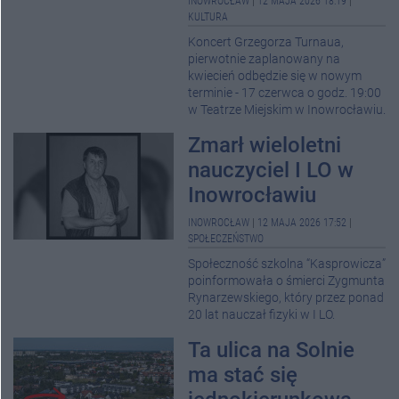
INOWROCŁAW
|
12 MAJA 2026 18:19
|
KULTURA
Koncert Grzegorza Turnaua,
pierwotnie zaplanowany na
kwiecień odbędzie się w nowym
terminie - 17 czerwca o godz. 19:00
w Teatrze Miejskim w Inowrocławiu.
Zmarł wieloletni
nauczyciel I LO w
Inowrocławiu
INOWROCŁAW
|
12 MAJA 2026 17:52
|
SPOŁECZEŃSTWO
Społeczność szkolna “Kasprowicza”
poinformowała o śmierci Zygmunta
Rynarzewskiego, który przez ponad
20 lat nauczał fizyki w I LO.
Ta ulica na Solnie
ma stać się