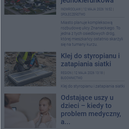
jednokierunkowa
INOWROCŁAW
|
12 MAJA 2026 16:52
|
SPOŁECZEŃSTWO
Miasto planuje kompleksową
rozbudowę ulicy Znanieckiego. To
jedna z tych osiedlowych dróg,
której mieszkańcy ostatnio skarżyli
się na tumany kurzu.
Klej do styropianu i
zatapiania siatki
REGION
|
12 MAJA 2026 13:18
|
BUDOWNICTWO
Klej do styropianu i zatapiania siatki
Odstające uszy u
dzieci – kiedy to
problem medyczny,
a...