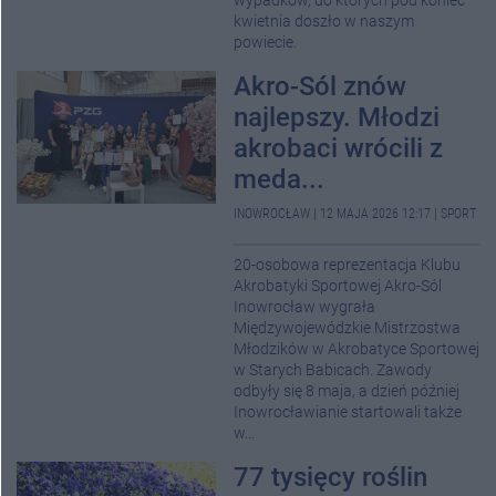
wypadków, do których pod koniec
kwietnia doszło w naszym
powiecie.
Akro-Sól znów
najlepszy. Młodzi
akrobaci wrócili z
meda...
INOWROCŁAW
|
12 MAJA 2026 12:17
|
SPORT
20-osobowa reprezentacja Klubu
Akrobatyki Sportowej Akro-Sól
Inowrocław wygrała
Międzywojewódzkie Mistrzostwa
Młodzików w Akrobatyce Sportowej
w Starych Babicach. Zawody
odbyły się 8 maja, a dzień później
Inowrocławianie startowali także
w...
77 tysięcy roślin