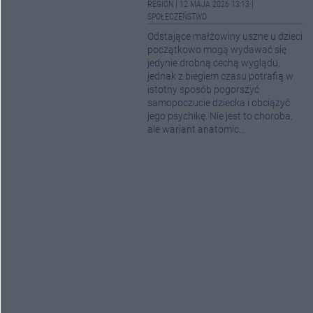
REGION
|
12 MAJA 2026 13:13
|
SPOŁECZEŃSTWO
Odstające małżowiny uszne u dzieci
początkowo mogą wydawać się
jedynie drobną cechą wyglądu,
jednak z biegiem czasu potrafią w
istotny sposób pogorszyć
samopoczucie dziecka i obciążyć
jego psychikę. Nie jest to choroba,
ale wariant anatomic...