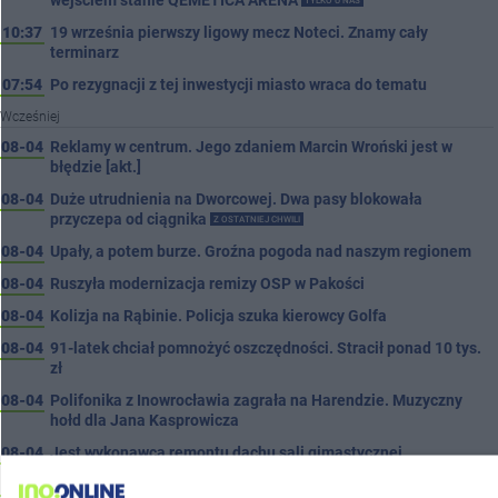
wejściem stanie QEMETICA ARENA
TYLKO U NAS
10:37
19 września pierwszy ligowy mecz Noteci. Znamy cały
terminarz
07:54
Po rezygnacji z tej inwestycji miasto wraca do tematu
Wcześniej
08-04
Reklamy w centrum. Jego zdaniem Marcin Wroński jest w
błędzie [akt.]
08-04
Duże utrudnienia na Dworcowej. Dwa pasy blokowała
przyczepa od ciągnika
Z OSTATNIEJ CHWILI
08-04
Upały, a potem burze. Groźna pogoda nad naszym regionem
08-04
Ruszyła modernizacja remizy OSP w Pakości
08-04
Kolizja na Rąbinie. Policja szuka kierowcy Golfa
08-04
91-latek chciał pomnożyć oszczędności. Stracił ponad 10 tys.
zł
08-04
Polifonika z Inowrocławia zagrała na Harendzie. Muzyczny
hołd dla Jana Kasprowicza
08-04
Jest wykonawca remontu dachu sali gimastycznej
08-04
Dlaczego sauny, a nie boiska dla dzieci? Ratusz odpowiada