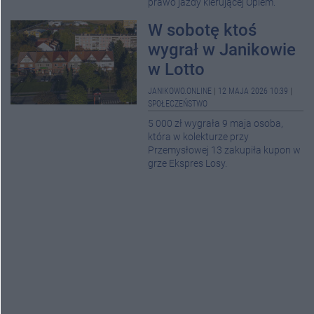
prawo jazdy kierującej Oplem.
W sobotę ktoś
wygrał w Janikowie
w Lotto
JANIKOWO.ONLINE
|
12 MAJA 2026 10:39
|
SPOŁECZEŃSTWO
5 000 zł wygrała 9 maja osoba,
która w kolekturze przy
Przemysłowej 13 zakupiła kupon w
grze Ekspres Losy.