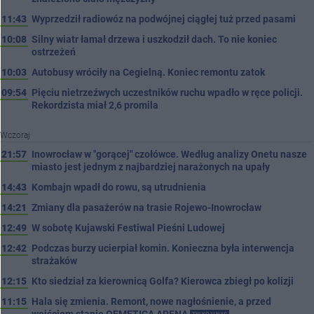
11:43
Wyprzedził radiowóz na podwójnej ciągłej tuż przed pasami
10:08
Silny wiatr łamał drzewa i uszkodził dach. To nie koniec
ostrzeżeń
10:03
Autobusy wróciły na Cegielną. Koniec remontu zatok
09:54
Pięciu nietrzeźwych uczestników ruchu wpadło w ręce policji.
Rekordzista miał 2,6 promila
Wczoraj
21:57
Inowrocław w "gorącej" czołówce. Według analizy Onetu nasze
miasto jest jednym z najbardziej narażonych na upały
14:43
Kombajn wpadł do rowu, są utrudnienia
14:21
Zmiany dla pasażerów na trasie Rojewo-Inowrocław
12:49
W sobotę Kujawski Festiwal Pieśni Ludowej
12:42
Podczas burzy ucierpiał komin. Konieczna była interwencja
strażaków
12:15
Kto siedział za kierownicą Golfa? Kierowca zbiegł po kolizji
11:15
Hala się zmienia. Remont, nowe nagłośnienie, a przed