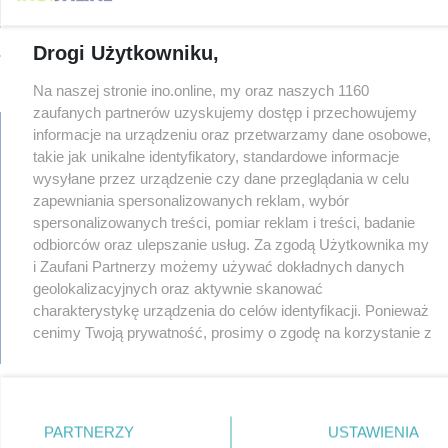
08-04
Połowa wakacji na drogach. Policja podsumowała lipiec
08-04
Wroński do radnych: Zamiast ingerować w prywatną własność
Drogi Użytkowniku,
zajmijcie się gospodarką
Na naszej stronie ino.online, my oraz naszych 1160
08-04
Darrell Harris: Możemy nawiązać walkę z każdym w tej lidze
zaufanych partnerów uzyskujemy dostęp i przechowujemy
08-03
Zarzut dla kierowcy Mercedesa po tragedii na Rąbinie
TYLKO U
informacje na urządzeniu oraz przetwarzamy dane osobowe,
NAS
takie jak unikalne identyfikatory, standardowe informacje
08-03
Sen o potędze. Nowy utwór rapera z Inowrocławia przeciwko
wysyłane przez urządzenie czy dane przeglądania w celu
regulamin
uzależnieniom
zapewniania spersonalizowanych reklam, wybór
reklama
08-03
Widziałeś ten wypadek? Policja szuka świadków
spersonalizowanych treści, pomiar reklam i treści, badanie
redakcja
odbiorców oraz ulepszanie usług. Za zgodą Użytkownika my
08-03
Masowe kontrole na drogach. Cztery osoby prowadziły po
pliki cookies
alkoholu
i Zaufani Partnerzy możemy używać dokładnych danych
prywatność
reklamacje
geolokalizacyjnych oraz aktywnie skanować
08-03
147 km/h zamiast 90. 29-latek stracił prawo jazdy na trzy
gowork.pl
charakterystykę urządzenia do celów identyfikacji. Ponieważ
miesiące
oferty pracy
cenimy Twoją prywatność, prosimy o zgodę na korzystanie z
08-03
Miasto wyjaśnia, dlaczego uschły drzewa w Solankach. Radny:
© copyright 2000-2026 Ino-online Media
tych technologii poprzez kliknięcie „Akceptuję”. Zgoda jest
To nieprawda
dobrowolna i zawsze możesz ją zmienić/wycofać klikając
08-03
Planujesz wizytę w szpitalu? Tego dnia poradnie będą
przycisk ustawień prywatności znajdujący się w lewym
zamknięte
dolnym rogu strony
. Niektóre rodzaje przetwarzania
PARTNERZY
USTAWIENIA
08-03
Cisza na sali sądowej. Co dalej z procesem ws. "afery
danych nie wymagają zgody użytkownika, ale masz prawo