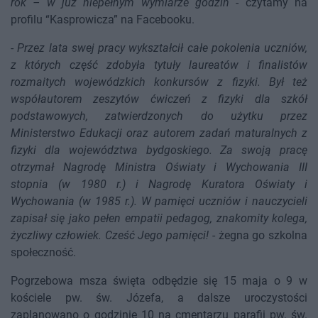
rok – w już niepełnym wymiarze godzin
- czytamy na
profilu “Kasprowicza” na Facebooku.
-
Przez lata swej pracy wykształcił całe pokolenia uczniów,
z których część zdobyła tytuły laureatów i finalistów
rozmaitych wojewódzkich konkursów z fizyki. Był też
współautorem zeszytów ćwiczeń z fizyki dla szkół
podstawowych, zatwierdzonych do użytku przez
Ministerstwo Edukacji oraz autorem zadań maturalnych z
fizyki dla województwa bydgoskiego. Za swoją pracę
otrzymał Nagrodę Ministra Oświaty i Wychowania III
stopnia (w 1980 r.) i Nagrodę Kuratora Oświaty i
Wychowania (w 1985 r.). W pamięci uczniów i nauczycieli
zapisał się jako pełen empatii pedagog, znakomity kolega,
życzliwy człowiek. Cześć Jego pamięci!
- żegna go szkolna
społeczność.
Pogrzebowa msza święta odbędzie się 15 maja o 9 w
kościele pw. św. Józefa, a dalsze uroczystości
zaplanowano o godzinie 10 na cmentarzu parafii pw. św.