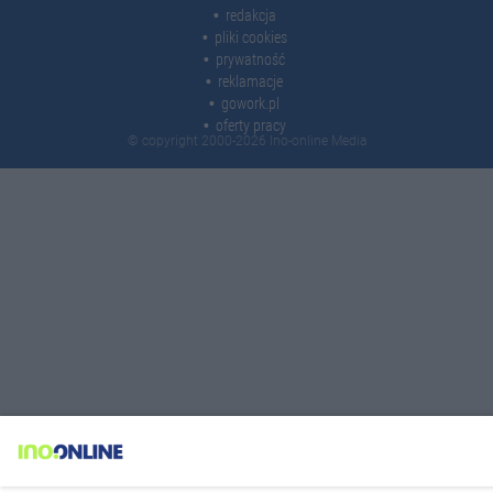
redakcja
pliki cookies
prywatność
reklamacje
gowork.pl
oferty pracy
© copyright 2000-2026 Ino-online Media