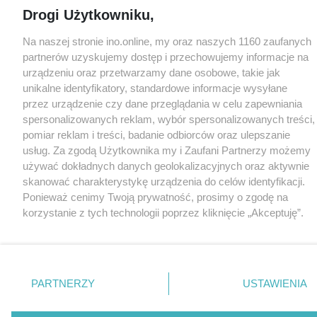
Drogi Użytkowniku,
Na naszej stronie ino.online, my oraz naszych 1160 zaufanych
partnerów uzyskujemy dostęp i przechowujemy informacje na
urządzeniu oraz przetwarzamy dane osobowe, takie jak
unikalne identyfikatory, standardowe informacje wysyłane
przez urządzenie czy dane przeglądania w celu zapewniania
spersonalizowanych reklam, wybór spersonalizowanych treści,
pomiar reklam i treści, badanie odbiorców oraz ulepszanie
usług. Za zgodą Użytkownika my i Zaufani Partnerzy możemy
używać dokładnych danych geolokalizacyjnych oraz aktywnie
skanować charakterystykę urządzenia do celów identyfikacji.
Ponieważ cenimy Twoją prywatność, prosimy o zgodę na
korzystanie z tych technologii poprzez kliknięcie „Akceptuję”.
Zgoda jest dobrowolna i zawsze możesz ją zmienić/wycofać
klikając przycisk ustawień prywatności znajdujący się w lewym
dolnym rogu strony
. Niektóre rodzaje przetwarzania danych
nie wymagają zgody użytkownika, ale masz prawo sprzeciwić
PARTNERZY
USTAWIENIA
się takiemu przetwarzaniu. Preferencje będą miały
zastosowania tylko na tej witrynie.