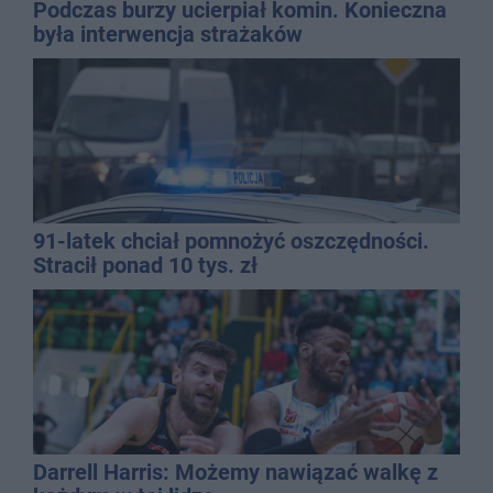
Podczas burzy ucierpiał komin. Konieczna
była interwencja strażaków
91-latek chciał pomnożyć oszczędności.
Stracił ponad 10 tys. zł
Darrell Harris: Możemy nawiązać walkę z