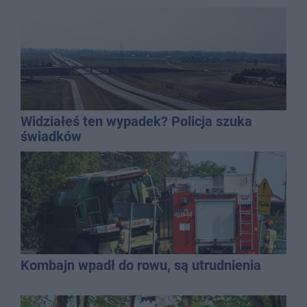
bieżąco, ale nie żyć w informacyjnym
chaosie?
Widziałeś ten wypadek? Policja szuka
świadków
Kombajn wpadł do rowu, są utrudnienia