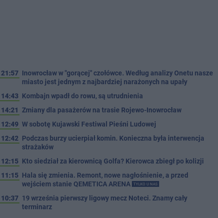
21:57
Inowrocław w "gorącej" czołówce. Według analizy Onetu nasze
miasto jest jednym z najbardziej narażonych na upały
14:43
Kombajn wpadł do rowu, są utrudnienia
14:21
Zmiany dla pasażerów na trasie Rojewo-Inowrocław
12:49
W sobotę Kujawski Festiwal Pieśni Ludowej
12:42
Podczas burzy ucierpiał komin. Konieczna była interwencja
strażaków
12:15
Kto siedział za kierownicą Golfa? Kierowca zbiegł po kolizji
11:15
Hala się zmienia. Remont, nowe nagłośnienie, a przed
wejściem stanie QEMETICA ARENA
TYLKO U NAS
10:37
19 września pierwszy ligowy mecz Noteci. Znamy cały
terminarz