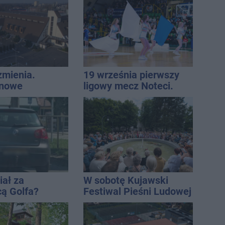
zmienia.
19 września pierwszy
 nowe
ligowy mecz Noteci.
nie, a przed
Znamy cały terminarz
 stanie
CA ARENA
iał za
W sobotę Kujawski
cą Golfa?
Festiwal Pieśni Ludowej
 zbiegł po