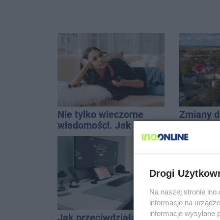
Nie tylko wieczorne
Zmiany d
wiadomości. Jak
na trasi
mądrze korzystać z
Inowrocł
telewizji, żeby być na
bieżąco, ale nie żyć w
informacyjnym chaosie?
Drogi Użytkow
Na naszej stronie in
informacje na urządze
informacje wysyłane 
Jak przeciwdziałać
Ruszyła 