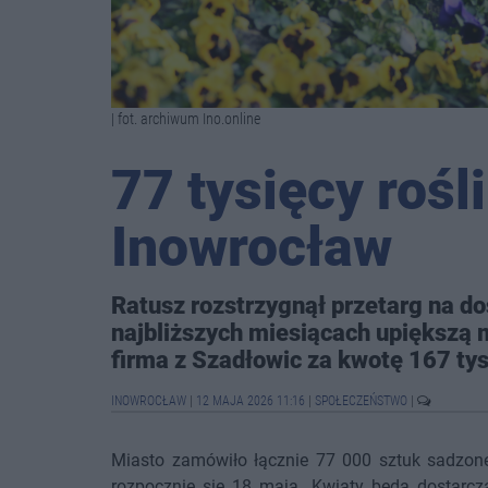
| fot. archiwum Ino.online
77 tysięcy rośl
Inowrocław
Ratusz rozstrzygnął przetarg na d
najbliższych miesiącach upiększą 
firma z Szadłowic za kwotę 167 tys.
INOWROCŁAW
|
12 MAJA 2026 11:16
|
SPOŁECZEŃSTWO
|
Miasto zamówiło łącznie 77 000 sztuk sadzon
rozpocznie się 18 maja. Kwiaty będą dostarcz