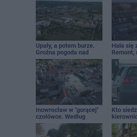
[akt.]
Upały, a potem burze.
Hala się 
Groźna pogoda nad
Remont,
naszym regionem
nagłośnie
wejściem
QEMETI
Inowrocław w "gorącej"
Kto siedz
czołówce. Według
kierowni
analizy Onetu nasze
Kierowca
miasto jest jednym z
kolizji
najbardziej narażonych