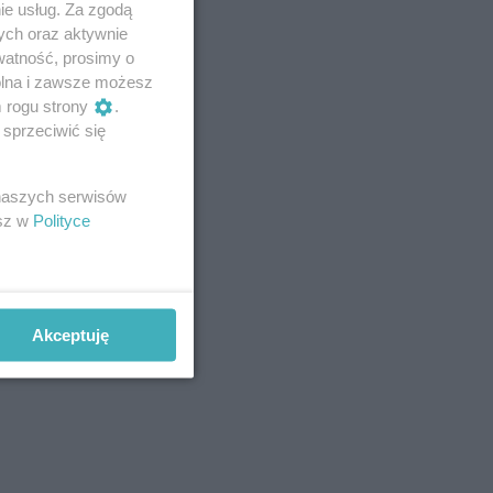
ie usług. Za zgodą
ych oraz aktywnie
watność, prosimy o
wolna i zawsze możesz
m rogu strony
.
sprzeciwić się
 naszych serwisów
esz w
Polityce
Akceptuję