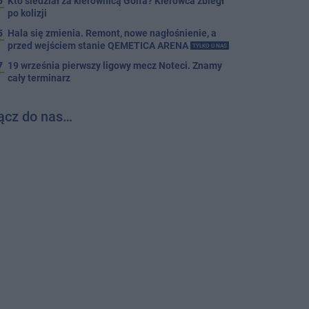
5
Kto siedział za kierownicą Golfa? Kierowca zbiegł
po kolizji
5
Hala się zmienia. Remont, nowe nagłośnienie, a
przed wejściem stanie QEMETICA ARENA
TYLKO U NAS
7
19 września pierwszy ligowy mecz Noteci. Znamy
cały terminarz
ącz do nas…