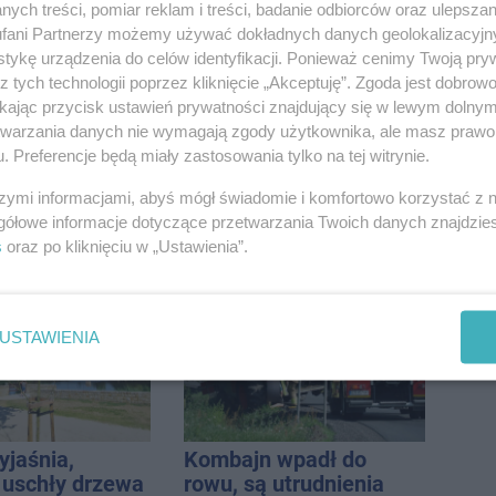
ych treści, pomiar reklam i treści, badanie odbiorców oraz ulepszan
SP w Pakości
pomnożyć
fani Partnerzy możemy używać dokładnych danych geolokalizacyjn
oszczędności. Stracił
tykę urządzenia do celów identyfikacji. Ponieważ cenimy Twoją pry
ponad 10 tys. zł
z tych technologii poprzez kliknięcie „Akceptuję”. Zgoda jest dobro
ikając przycisk ustawień prywatności znajdujący się w lewym dolny
etwarzania danych nie wymagają zgody użytkownika, ale masz prawo 
. Preferencje będą miały zastosowania tylko na tej witrynie.
szymi informacjami, abyś mógł świadomie i komfortowo korzystać z
gółowe informacje dotyczące przetwarzania Twoich danych znajdzi
a Rąbinie.
Kiedy samochód
s
oraz po kliknięciu w „Ustawienia”.
szuka kierowcy
przestaje nadawać się
do sprzedaży, a zaczyna
kwalifikować się do
kasacji?
USTAWIENIA
yjaśnia,
Kombajn wpadł do
 uschły drzewa
rowu, są utrudnienia