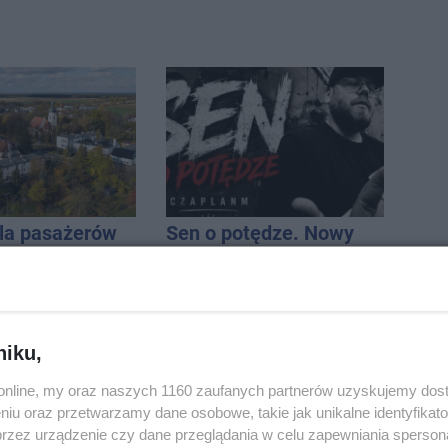
la pasażerów
Sen o potędze. Nowy
e Rojewo-
utwór rapera z
aw
Inowrocławia przeciwko
uzależnieniom
niku,
o.online, my oraz naszych 1160 zaufanych partnerów uzyskujemy dos
niu oraz przetwarzamy dane osobowe, takie jak unikalne identyfikat
przez urządzenie czy dane przeglądania w celu zapewniania sperson
modernizacja
91-latek chciał