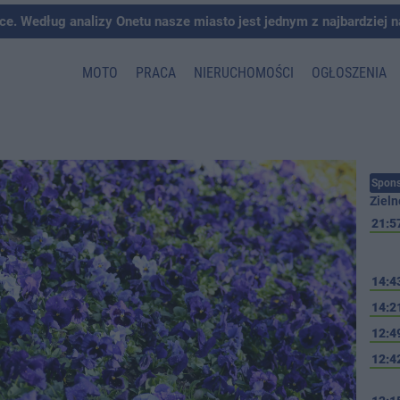
ce. Według analizy Onetu nasze miasto jest jednym z najbardziej 
MOTO
PRACA
NIERUCHOMOŚCI
OGŁOSZENIA
Spons
Zieln
21:5
14:4
14:2
12:4
12:4