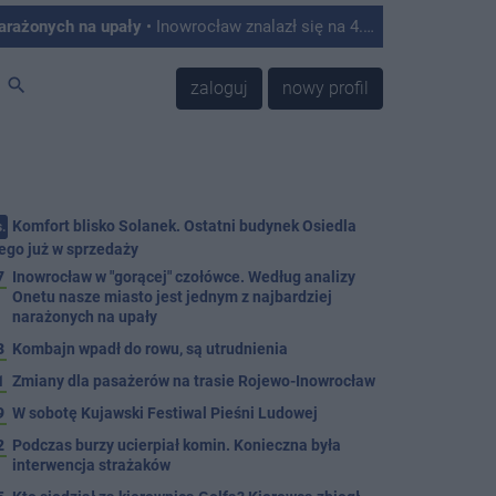
narażonych na upały
• Inowrocław znalazł się na 4. miejscu w Polsce w rankingu miast najbardziej podatnych na skutki upałów. Tak wynika z analizy przygotowanej przez Onet, który opracował autorski Indeks Podatności na Upały na podstawie danych satelitarnych, informacji o zabudowie, ilości zieleni oraz struktury mieszkańców.
search
zaloguj
nowy profil
Komfort blisko Solanek. Ostatni budynek Osiedla
.
ego już w sprzedaży
7
Inowrocław w "gorącej" czołówce. Według analizy
Onetu nasze miasto jest jednym z najbardziej
narażonych na upały
3
Kombajn wpadł do rowu, są utrudnienia
1
Zmiany dla pasażerów na trasie Rojewo-Inowrocław
9
W sobotę Kujawski Festiwal Pieśni Ludowej
2
Podczas burzy ucierpiał komin. Konieczna była
interwencja strażaków