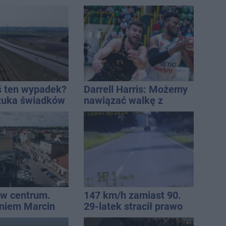
ach. Radny: To
a
ś ten wypadek?
Darrell Harris: Możemy
szuka świadków
nawiązać walkę z
każdym w tej lidze
w centrum.
147 km/h zamiast 90.
niem Marcin
29-latek stracił prawo
est w błędzie
jazdy na trzy miesiące