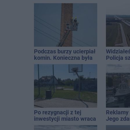
wyróżnia się na tle
w Solank
innych modeli?
nieprawd
Podczas burzy ucierpiał
Widziałe
komin. Konieczna była
Policja 
interwencja strażaków
Po rezygnacji z tej
Reklamy 
inwestycji miasto wraca
Jego zda
do tematu
Wroński j