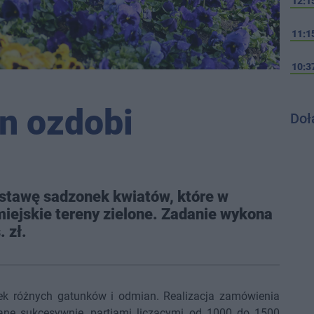
12:1
11:1
10:3
in ozdobi
Doł
ostawę sadzonek kwiatów, które w
miejskie tereny zielone. Zadanie wykona
 zł.
ek różnych gatunków i odmian. Realizacja zamówienia
ane sukcesywnie, partiami liczącymi od 1000 do 1500