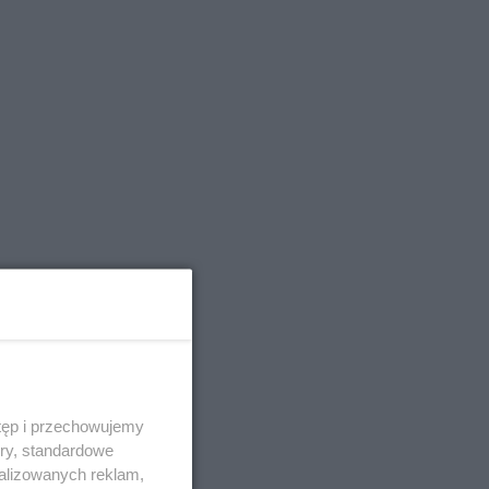
tęp i przechowujemy
ory, standardowe
alizowanych reklam,