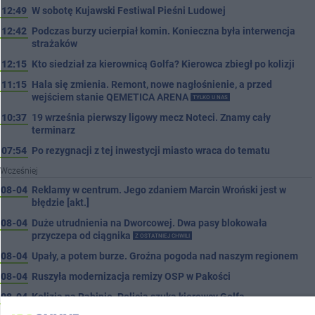
12:49
W sobotę Kujawski Festiwal Pieśni Ludowej
12:42
Podczas burzy ucierpiał komin. Konieczna była interwencja
strażaków
12:15
Kto siedział za kierownicą Golfa? Kierowca zbiegł po kolizji
11:15
Hala się zmienia. Remont, nowe nagłośnienie, a przed
wejściem stanie QEMETICA ARENA
TYLKO U NAS
10:37
19 września pierwszy ligowy mecz Noteci. Znamy cały
terminarz
07:54
Po rezygnacji z tej inwestycji miasto wraca do tematu
Wcześniej
08-04
Reklamy w centrum. Jego zdaniem Marcin Wroński jest w
błędzie [akt.]
08-04
Duże utrudnienia na Dworcowej. Dwa pasy blokowała
przyczepa od ciągnika
Z OSTATNIEJ CHWILI
08-04
Upały, a potem burze. Groźna pogoda nad naszym regionem
08-04
Ruszyła modernizacja remizy OSP w Pakości
08-04
Kolizja na Rąbinie. Policja szuka kierowcy Golfa