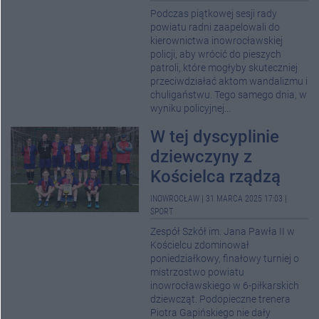
Podczas piątkowej sesji rady
powiatu radni zaapelowali do
kierownictwa inowrocławskiej
policji, aby wrócić do pieszych
patroli, które mogłyby skuteczniej
przeciwdziałać aktom wandalizmu i
chuligaństwu. Tego samego dnia, w
wyniku policyjnej...
W tej dyscyplinie
dziewczyny z
Kościelca rządzą
INOWROCŁAW
|
31 MARCA 2025 17:03
|
SPORT
Zespół Szkół im. Jana Pawła II w
Kościelcu zdominował
poniedziałkowy, finałowy turniej o
mistrzostwo powiatu
inowrocławskiego w 6-piłkarskich
dziewcząt. Podopieczne trenera
Piotra Gapińskiego nie dały