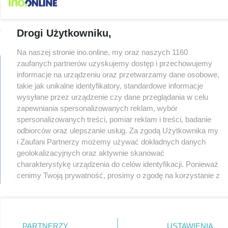
08-04
91-latek chciał pomnożyć oszczędności. Stracił ponad 10 tys.
zł
08-04
Polifonika z Inowrocławia zagrała na Harendzie. Muzyczny
Drogi Użytkowniku,
hołd dla Jana Kasprowicza
08-04
Jest wykonawca remontu dachu sali gimastycznej
Na naszej stronie ino.online, my oraz naszych 1160
zaufanych partnerów uzyskujemy dostęp i przechowujemy
08-04
Dlaczego sauny, a nie boiska dla dzieci? Ratusz odpowiada
informacje na urządzeniu oraz przetwarzamy dane osobowe,
08-04
Połowa wakacji na drogach. Policja podsumowała lipiec
takie jak unikalne identyfikatory, standardowe informacje
regulamin
08-04
Wroński do radnych: Zamiast ingerować w prywatną własność
wysyłane przez urządzenie czy dane przeglądania w celu
zajmijcie się gospodarką
reklama
zapewniania spersonalizowanych reklam, wybór
redakcja
08-04
Darrell Harris: Możemy nawiązać walkę z każdym w tej lidze
spersonalizowanych treści, pomiar reklam i treści, badanie
pliki cookies
odbiorców oraz ulepszanie usług. Za zgodą Użytkownika my
08-03
Zarzut dla kierowcy Mercedesa po tragedii na Rąbinie
prywatność
TYLKO U
i Zaufani Partnerzy możemy używać dokładnych danych
reklamacje
NAS
geolokalizacyjnych oraz aktywnie skanować
gowork.pl
08-03
Sen o potędze. Nowy utwór rapera z Inowrocławia przeciwko
charakterystykę urządzenia do celów identyfikacji. Ponieważ
oferty pracy
uzależnieniom
© copyright 2000-2026 Ino-online Media
cenimy Twoją prywatność, prosimy o zgodę na korzystanie z
08-03
Widziałeś ten wypadek? Policja szuka świadków
tych technologii poprzez kliknięcie „Akceptuję”. Zgoda jest
08-03
Masowe kontrole na drogach. Cztery osoby prowadziły po
dobrowolna i zawsze możesz ją zmienić/wycofać klikając
alkoholu
przycisk ustawień prywatności znajdujący się w lewym
08-03
147 km/h zamiast 90. 29-latek stracił prawo jazdy na trzy
dolnym rogu strony
. Niektóre rodzaje przetwarzania
PARTNERZY
USTAWIENIA