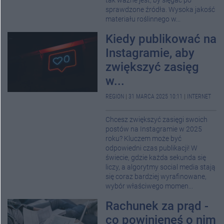
tak ważne jest, by sięgać po
sprawdzone źródła. Wysoka jakość
materiału roślinnego w...
Kiedy publikować na
Instagramie, aby
zwiększyć zasięg
w...
REGION
|
31 MARCA 2025 10:11
|
INTERNET
Chcesz zwiększyć zasięgi swoich
postów na Instagramie w 2025
roku? Kluczem może być
odpowiedni czas publikacji! W
świecie, gdzie każda sekunda się
liczy, a algorytmy social media stają
się coraz bardziej wyrafinowane,
wybór właściwego momen...
Rachunek za prąd -
co powinieneś o nim