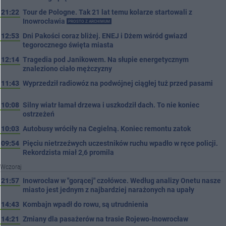
21:22
Tour de Pologne. Tak 21 lat temu kolarze startowali z
Inowrocławia
PROSTO Z ARCHIWUM
12:53
Dni Pakości coraz bliżej. ENEJ i Dżem wśród gwiazd
tegorocznego święta miasta
12:14
Tragedia pod Janikowem. Na słupie energetycznym
znaleziono ciało mężczyzny
11:43
Wyprzedził radiowóz na podwójnej ciągłej tuż przed pasami
10:08
Silny wiatr łamał drzewa i uszkodził dach. To nie koniec
ostrzeżeń
10:03
Autobusy wróciły na Cegielną. Koniec remontu zatok
09:54
Pięciu nietrzeźwych uczestników ruchu wpadło w ręce policji.
Rekordzista miał 2,6 promila
Wczoraj
21:57
Inowrocław w "gorącej" czołówce. Według analizy Onetu nasze
miasto jest jednym z najbardziej narażonych na upały
14:43
Kombajn wpadł do rowu, są utrudnienia
14:21
Zmiany dla pasażerów na trasie Rojewo-Inowrocław