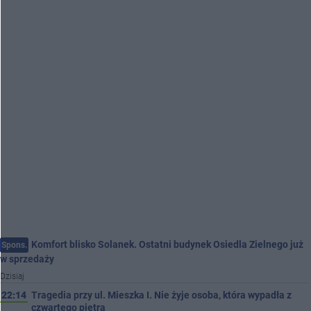
Komfort blisko Solanek. Ostatni budynek Osiedla Zielnego już
Spons.
w sprzedaży
Dzisiaj
22:14
Tragedia przy ul. Mieszka I. Nie żyje osoba, która wypadła z
czwartego piętra