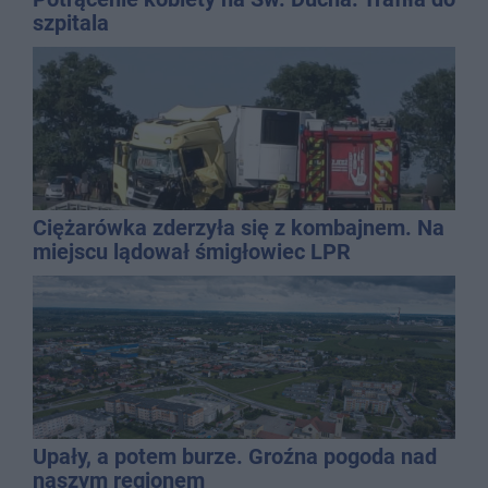
szpitala
Ciężarówka zderzyła się z kombajnem. Na
miejscu lądował śmigłowiec LPR
Upały, a potem burze. Groźna pogoda nad
naszym regionem