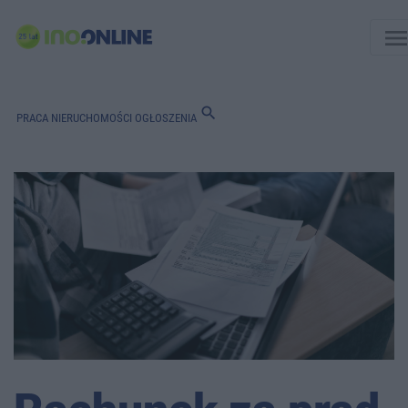
men
search
PRACA
NIERUCHOMOŚCI
OGŁOSZENIA