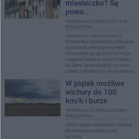
miasteczko? Są
powo...
INOWROCŁAW
|
28 CZERWCA 2024 10:48
|
SPOŁECZEŃSTWO
Naukowcy z Centrum Nauk o
Środowisku Uniwersytetu Maryland
opracowali interaktywną mapę,
która pokazuje, jak za 60 lat może
wyglądać klimat w danym miejscu
na Ziemi. Sprawdziliśmy, co może
czekać mieszkańców Inowrocławia.
W piątek możliwe
wichury do 100
km/h i burze
INOWROCŁAW
|
28 CZERWCA 2024 08:55
|
SPOŁECZEŃSTWO
IMGW wydał ostrzeżenie II stopnia
dla naszego powiatu przed
burzami.