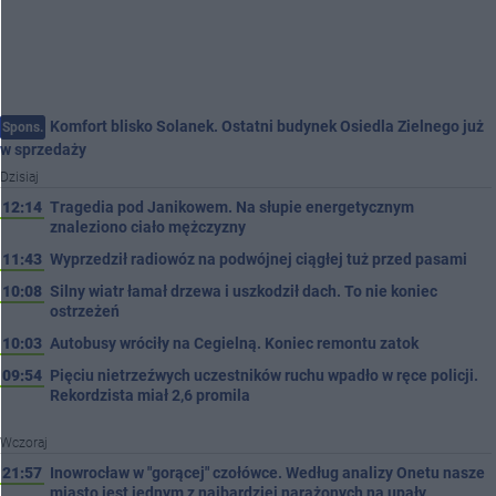
Komfort blisko Solanek. Ostatni budynek Osiedla Zielnego już
Spons.
w sprzedaży
Dzisiaj
12:14
Tragedia pod Janikowem. Na słupie energetycznym
znaleziono ciało mężczyzny
11:43
Wyprzedził radiowóz na podwójnej ciągłej tuż przed pasami
10:08
Silny wiatr łamał drzewa i uszkodził dach. To nie koniec
ostrzeżeń
10:03
Autobusy wróciły na Cegielną. Koniec remontu zatok
09:54
Pięciu nietrzeźwych uczestników ruchu wpadło w ręce policji.
Rekordzista miał 2,6 promila
Wczoraj
21:57
Inowrocław w "gorącej" czołówce. Według analizy Onetu nasze
miasto jest jednym z najbardziej narażonych na upały