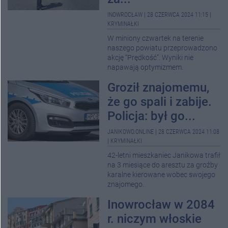
INOWROCŁAW
|
28 CZERWCA 2024 11:15
|
KRYMINAŁKI
W miniony czwartek na terenie
naszego powiatu przeprowadzono
akcję “Prędkość”. Wyniki nie
napawają optymizmem.
Groził znajomemu,
że go spali i zabije.
Policja: był go...
JANIKOWO.ONLINE
|
28 CZERWCA 2024 11:08
|
KRYMINAŁKI
42-letni mieszkaniec Janikowa trafił
na 3 miesiące do aresztu za groźby
karalne kierowane wobec swojego
znajomego.
Inowrocław w 2084
r. niczym włoskie