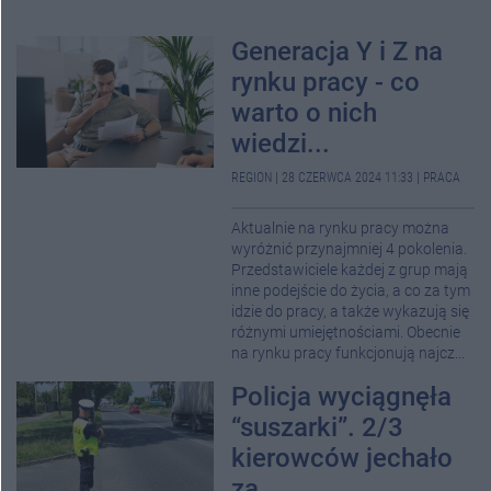
Generacja Y i Z na
rynku pracy - co
warto o nich
wiedzi...
REGION
|
28 CZERWCA 2024 11:33
|
PRACA
Aktualnie na rynku pracy można
wyróżnić przynajmniej 4 pokolenia.
Przedstawiciele każdej z grup mają
inne podejście do życia, a co za tym
idzie do pracy, a także wykazują się
różnymi umiejętnościami. Obecnie
na rynku pracy funkcjonują najcz...
Policja wyciągnęła
“suszarki”. 2/3
kierowców jechało
za...