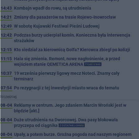
14:43
Kombajn wpadł do rowu, są utrudnienia
14:21
Zmiany dla pasażerów na trasie Rojewo-Inowrocław
12:49
W sobotę Kujawski Festiwal Pieśni Ludowej
12:42
Podczas burzy ucierpiał komin. Konieczna była interwencja
strażaków
12:15
Kto siedział za kierownicą Golfa? Kierowca zbiegł po kolizji
11:15
Hala się zmienia. Remont, nowe nagłośnienie, a przed
wejściem stanie QEMETICA ARENA
TYLKO U NAS
10:37
19 września pierwszy ligowy mecz Noteci. Znamy cały
terminarz
07:54
Po rezygnacji z tej inwestycji miasto wraca do tematu
Wcześniej
08-04
Reklamy w centrum. Jego zdaniem Marcin Wroński jest w
błędzie [akt.]
08-04
Duże utrudnienia na Dworcowej. Dwa pasy blokowała
przyczepa od ciągnika
Z OSTATNIEJ CHWILI
08-04
Upały, a potem burze. Groźna pogoda nad naszym regionem