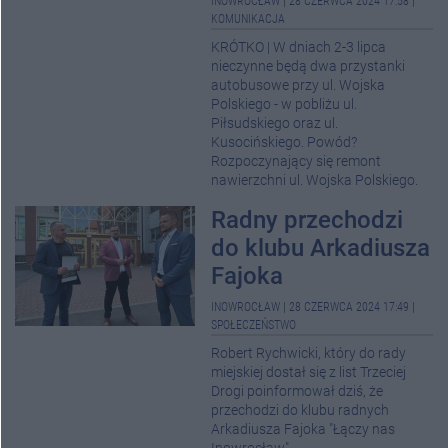
INOWROCŁAW
|
28 CZERWCA 2024 17:58
|
KOMUNIKACJA
KRÓTKO | W dniach 2-3 lipca
nieczynne będą dwa przystanki
autobusowe przy ul. Wojska
Polskiego - w pobliżu ul.
Piłsudskiego oraz ul.
Kusocińskiego. Powód?
Rozpoczynający się remont
nawierzchni ul. Wojska Polskiego.
Radny przechodzi
do klubu Arkadiusza
Fajoka
INOWROCŁAW
|
28 CZERWCA 2024 17:49
|
SPOŁECZEŃSTWO
Robert Rychwicki, który do rady
miejskiej dostał się z list Trzeciej
Drogi poinformował dziś, że
przechodzi do klubu radnych
Arkadiusza Fajoka "Łączy nas