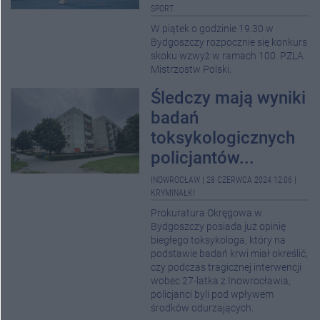
SPORT
W piątek o godzinie 19.30 w
Bydgoszczy rozpocznie się konkurs
skoku wzwyż w ramach 100. PZLA
Mistrzostw Polski.
Śledczy mają wyniki
badań
toksykologicznych
policjantów...
INOWROCŁAW
|
28 CZERWCA 2024 12:06
|
KRYMINAŁKI
Prokuratura Okręgowa w
Bydgoszczy posiada już opinię
biegłego toksykologa, który na
podstawie badań krwi miał określić,
czy podczas tragicznej interwencji
wobec 27-latka z Inowrocławia,
policjanci byli pod wpływem
środków odurzających.