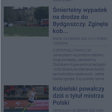
Inowrocław".
Śmiertelny wypadek
na drodze do
Bydgoszczy. Zginęła
kob...
REGION
|
28 CZERWCA 2024 14:13
|
WYPADKI
I ZDARZENIA
Z OSTATNIEJ CHWILI | W
Jaksiczkach na prostym odcinku
drogi pomiędzy Jaksicami a
Złotnikami Kujawskimi przed godz.
14.00 doszło do zderzenia dwóch
samochodów osobowych. Jedna
osoba zginęła, trzy zostały ranne.
Kobielski powalczy
dziś o tytuł mistrza
Polski
INOWROCŁAW
|
28 CZERWCA 2024 12:46
|