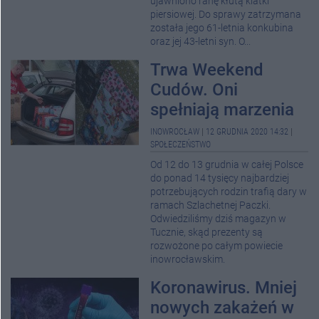
ujawniono ranę kłutą klatki
piersiowej. Do sprawy zatrzymana
została jego 61-letnia konkubina
oraz jej 43-letni syn. O...
Trwa Weekend
Cudów. Oni
spełniają marzenia
INOWROCŁAW
|
12 GRUDNIA 2020 14:32
|
SPOŁECZEŃSTWO
Od 12 do 13 grudnia w całej Polsce
do ponad 14 tysięcy najbardziej
potrzebujących rodzin trafią dary w
ramach Szlachetnej Paczki.
Odwiedziliśmy dziś magazyn w
Tucznie, skąd prezenty są
rozwożone po całym powiecie
inowrocławskim.
Koronawirus. Mniej
nowych zakażeń w