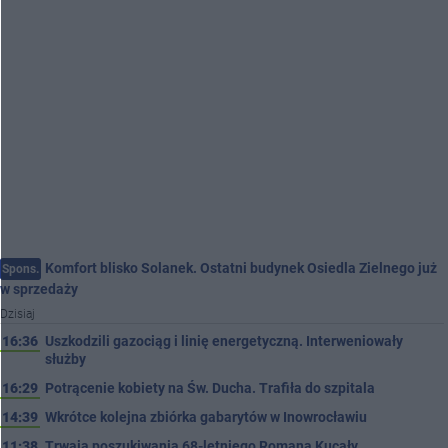
Komfort blisko Solanek. Ostatni budynek Osiedla Zielnego już
Spons.
w sprzedaży
Dzisiaj
16:36
Uszkodzili gazociąg i linię energetyczną. Interweniowały
służby
16:29
Potrącenie kobiety na Św. Ducha. Trafiła do szpitala
14:39
Wkrótce kolejna zbiórka gabarytów w Inowrocławiu
11:38
Trwają poszukiwania 68-letniego Romana Kucały