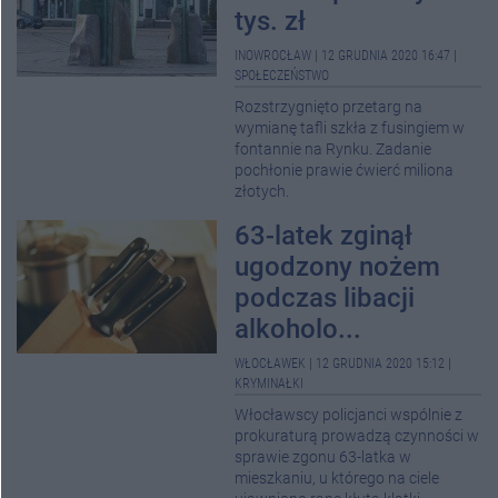
tys. zł
INOWROCŁAW
|
12 GRUDNIA 2020 16:47
|
SPOŁECZEŃSTWO
Rozstrzygnięto przetarg na
wymianę tafli szkła z fusingiem w
fontannie na Rynku. Zadanie
pochłonie prawie ćwierć miliona
złotych.
63-latek zginął
ugodzony nożem
podczas libacji
alkoholo...
WŁOCŁAWEK
|
12 GRUDNIA 2020 15:12
|
KRYMINAŁKI
Włocławscy policjanci wspólnie z
prokuraturą prowadzą czynności w
sprawie zgonu 63-latka w
mieszkaniu, u którego na ciele