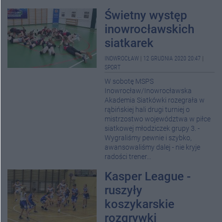
Świetny występ
inowrocławskich
siatkarek
INOWROCŁAW
|
12 GRUDNIA 2020 20:47
|
SPORT
W sobotę MSPS
Inowrocław/Inowrocławska
Akademia Siatkówki rozegrała w
rąbińskiej hali drugi turniej o
mistrzostwo województwa w piłce
siatkowej młodziczek grupy 3. -
Wygraliśmy pewnie i szybko,
awansowaliśmy dalej - nie kryje
radości trener...
Kasper League -
ruszyły
koszykarskie
rozgrywki