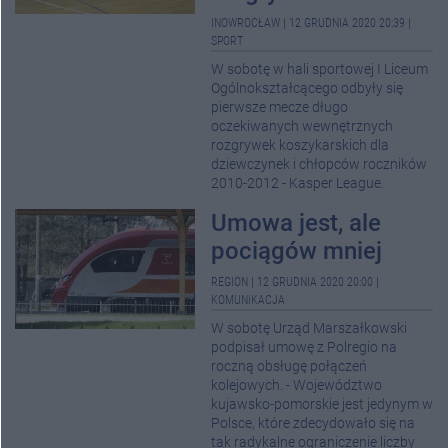
INOWROCŁAW
|
12 GRUDNIA 2020 20:39
|
SPORT
W sobotę w hali sportowej I Liceum
Ogólnokształcącego odbyły się
pierwsze mecze długo
oczekiwanych wewnętrznych
rozgrywek koszykarskich dla
dziewczynek i chłopców roczników
2010-2012 - Kasper League.
Umowa jest, ale
pociągów mniej
REGION
|
12 GRUDNIA 2020 20:00
|
KOMUNIKACJA
W sobotę Urząd Marszałkowski
podpisał umowę z Polregio na
roczną obsługę połączeń
kolejowych. - Województwo
kujawsko-pomorskie jest jedynym w
Polsce, które zdecydowało się na
tak radykalne ograniczenie liczby