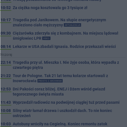
10:52
Za ciężka noga kosztowała go 3 tysiące zł
10:17
Tragedia pod Janikowem. Na słupie energetycznym
znaleziono ciało mężczyzny
AKTUALIZACJA
09:30
Ciężarówka zderzyła się z kombajnem. Na miejscu lądował
śmigłowiec LPR
VIDEO
08:14
Lekarze w USA zbadali Ignasia. Rodzice przekazali wieści
Wczoraj
22:14
Tragedia przy ul. Mieszka I. Nie żyje osoba, która wypadła z
czwartego piętra
21:22
Tour de Pologne. Tak 21 lat temu kolarze startowali z
Inowrocławia
PROSTO Z ARCHIWUM
12:53
Dni Pakości coraz bliżej. ENEJ i Dżem wśród gwiazd
tegorocznego święta miasta
11:43
Wyprzedził radiowóz na podwójnej ciągłej tuż przed pasami
10:08
Silny wiatr łamał drzewa i uszkodził dach. To nie koniec
ostrzeżeń
10:03
Autobusy wróciły na Cegielną. Koniec remontu zatok