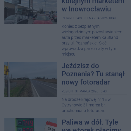
kolejnym marketem
w Inowrocławiu
INOWROCŁAW
|
31 MARCA 2026 18:46
Koniec z bezpłatnym,
wielogodzinnym pozostawianiem
auta przed marketem Kaufland
przy ul. Poznańskiej. Sieć
wprowadza parkomaty w tym
miejscu.
Jeździsz do
Poznania? Tu stanął
nowy fotoradar
REGION
|
31 MARCA 2026 13:43
Na drodze krajowej nr 15 w
Cytrynowie 31 marca br.
uruchomiono fotoradar.
Paliwa w dół. Tyle
we wtorek płacimy