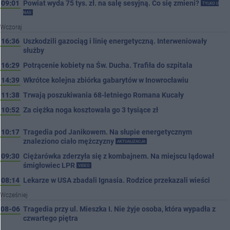
09:01
Powiat wyda 75 tys. zł. na salę sesyjną. Co się zmieni?
TYLKO U
NAS
Wczoraj
16:36
Uszkodzili gazociąg i linię energetyczną. Interweniowały
służby
16:29
Potrącenie kobiety na Św. Ducha. Trafiła do szpitala
14:39
Wkrótce kolejna zbiórka gabarytów w Inowrocławiu
11:38
Trwają poszukiwania 68-letniego Romana Kucały
10:52
Za ciężka noga kosztowała go 3 tysiące zł
10:17
Tragedia pod Janikowem. Na słupie energetycznym
znaleziono ciało mężczyzny
AKTUALIZACJA
09:30
Ciężarówka zderzyła się z kombajnem. Na miejscu lądował
śmigłowiec LPR
VIDEO
08:14
Lekarze w USA zbadali Ignasia. Rodzice przekazali wieści
Wcześniej
08-06
Tragedia przy ul. Mieszka I. Nie żyje osoba, która wypadła z
czwartego piętra