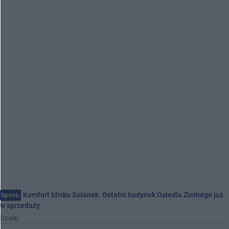
Komfort blisko Solanek. Ostatni budynek Osiedla Zielnego już
Spons.
w sprzedaży
Dzisiaj