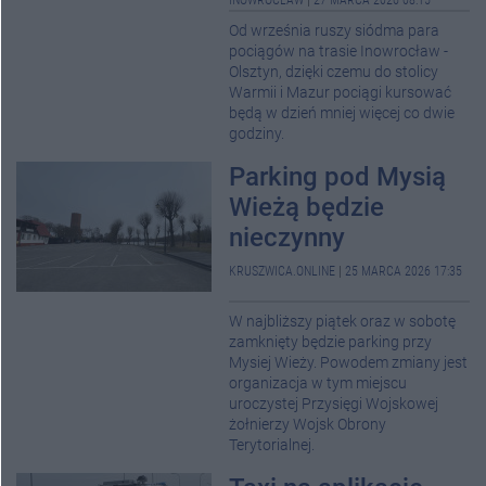
INOWROCŁAW
|
27 MARCA 2026 08:15
Od września ruszy siódma para
pociągów na trasie Inowrocław -
Olsztyn, dzięki czemu do stolicy
Warmii i Mazur pociągi kursować
będą w dzień mniej więcej co dwie
godziny.
Parking pod Mysią
Wieżą będzie
nieczynny
KRUSZWICA.ONLINE
|
25 MARCA 2026 17:35
W najbliższy piątek oraz w sobotę
zamknięty będzie parking przy
Mysiej Wieży. Powodem zmiany jest
organizacja w tym miejscu
uroczystej Przysięgi Wojskowej
żołnierzy Wojsk Obrony
Terytorialnej.