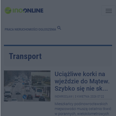
menu
search
PRACA
NIERUCHOMOŚCI
OGŁOSZENIA
Transport
Uciążliwe korki na
wjeździe do Mątew.
Szybko się nie sk...
INOWROCŁAW
|
3 KWIETNIA 2026 07:22
Mieszkańcy podinowrocławskich
miejscowości muszą ostatnio tkwić
w porannych, wielokilometrowych