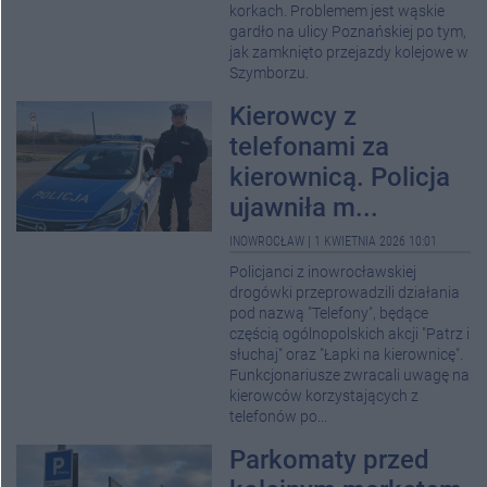
korkach. Problemem jest wąskie
gardło na ulicy Poznańskiej po tym,
jak zamknięto przejazdy kolejowe w
Szymborzu.
Kierowcy z
telefonami za
kierownicą. Policja
ujawniła m...
INOWROCŁAW
|
1 KWIETNIA 2026 10:01
Policjanci z inowrocławskiej
drogówki przeprowadzili działania
pod nazwą "Telefony", będące
częścią ogólnopolskich akcji "Patrz i
słuchaj" oraz "Łapki na kierownicę".
Funkcjonariusze zwracali uwagę na
kierowców korzystających z
telefonów po...
Parkomaty przed