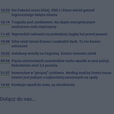
12:53
Dni Pakości coraz bliżej. ENEJ i Dżem wśród gwiazd
tegorocznego święta miasta
12:14
Tragedia pod Janikowem. Na słupie energetycznym
znaleziono ciało mężczyzny
11:43
Wyprzedził radiowóz na podwójnej ciągłej tuż przed pasami
10:08
Silny wiatr łamał drzewa i uszkodził dach. To nie koniec
ostrzeżeń
10:03
Autobusy wróciły na Cegielną. Koniec remontu zatok
09:54
Pięciu nietrzeźwych uczestników ruchu wpadło w ręce policji.
Rekordzista miał 2,6 promila
21:57
Inowrocław w "gorącej" czołówce. Według analizy Onetu nasze
miasto jest jednym z najbardziej narażonych na upały
14:43
Kombajn wpadł do rowu, są utrudnienia
Dołącz do nas…