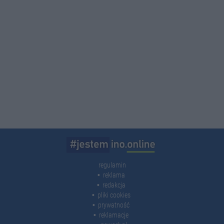
regulamin
reklama
redakcja
pliki cookies
prywatność
reklamacje