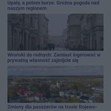
Upały, a potem burze. Groźna pogoda nad
naszym regionem
Wroński do radnych: Zamiast ingerować w
prywatną własność zajmijcie się
gospodarką
Zmiany dla pasażerów na trasie Rojewo-