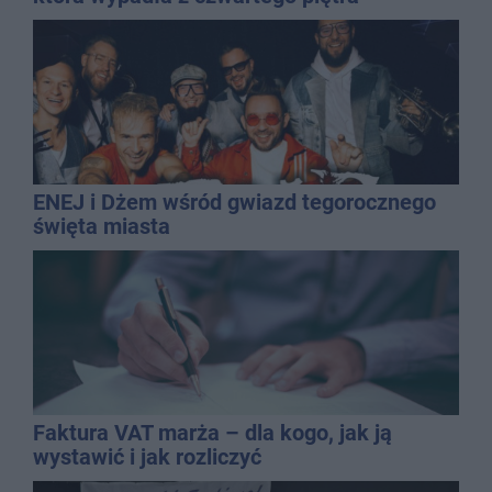
ENEJ i Dżem wśród gwiazd tegorocznego
święta miasta
Faktura VAT marża – dla kogo, jak ją
wystawić i jak rozliczyć