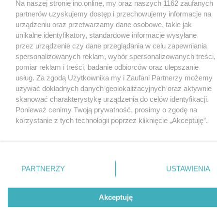
Na naszej stronie ino.online, my oraz naszych 1162 zaufanych
partnerów uzyskujemy dostęp i przechowujemy informacje na
urządzeniu oraz przetwarzamy dane osobowe, takie jak
unikalne identyfikatory, standardowe informacje wysyłane
przez urządzenie czy dane przeglądania w celu zapewniania
spersonalizowanych reklam, wybór spersonalizowanych treści,
pomiar reklam i treści, badanie odbiorców oraz ulepszanie
usług. Za zgodą Użytkownika my i Zaufani Partnerzy możemy
używać dokładnych danych geolokalizacyjnych oraz aktywnie
skanować charakterystykę urządzenia do celów identyfikacji.
Ponieważ cenimy Twoją prywatność, prosimy o zgodę na
korzystanie z tych technologii poprzez kliknięcie „Akceptuję”.
Zgoda jest dobrowolna i zawsze możesz ją zmienić/wycofać
klikając przycisk ustawień prywatności znajdujący się w lewym
dolnym rogu strony
. Niektóre rodzaje przetwarzania danych
nie wymagają zgody użytkownika, ale masz prawo sprzeciwić
PARTNERZY
USTAWIENIA
się takiemu przetwarzaniu. Preferencje będą miały
zastosowania tylko na tej witrynie.
Akceptuję
Zapoznaj się z poniższymi informacjami, abyś mógł świadomie
i komfortowo korzystać z naszych serwisów internetowych.