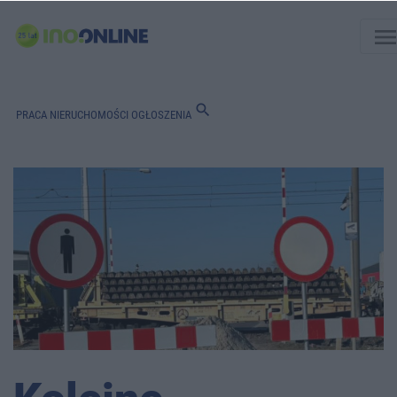
men
search
PRACA
NIERUCHOMOŚCI
OGŁOSZENIA