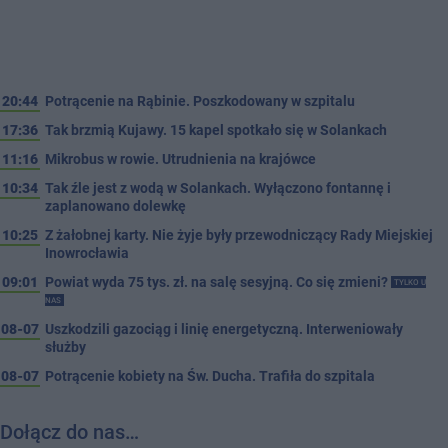
20:44
Potrącenie na Rąbinie. Poszkodowany w szpitalu
17:36
Tak brzmią Kujawy. 15 kapel spotkało się w Solankach
11:16
Mikrobus w rowie. Utrudnienia na krajówce
10:34
Tak źle jest z wodą w Solankach. Wyłączono fontannę i
zaplanowano dolewkę
10:25
Z żałobnej karty. Nie żyje były przewodniczący Rady Miejskiej
Inowrocławia
09:01
Powiat wyda 75 tys. zł. na salę sesyjną. Co się zmieni?
TYLKO U
NAS
08-07
Uszkodzili gazociąg i linię energetyczną. Interweniowały
służby
08-07
Potrącenie kobiety na Św. Ducha. Trafiła do szpitala
Dołącz do nas…