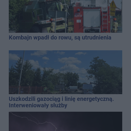
Kombajn wpadł do rowu, są utrudnienia
Uszkodzili gazociąg i linię energetyczną.
Interweniowały służby