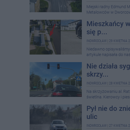
Miejski radny Edmund M
Metalowców w Dworcową
Mieszkańcy ws
się p...
INOWROCŁAW
|
29 KWIETNIA 2
Niedawno opisywaliśmy 
artykule napisała do na
Nie działa sy
skrzy...
INOWROCŁAW
|
28 KWIETNIA 2
Na skrzyżowaniu al. Ratu
świetlna. Kierowcy i pi
Pył nie do zni
ulic
INOWROCŁAW
|
27 KWIETNIA 2