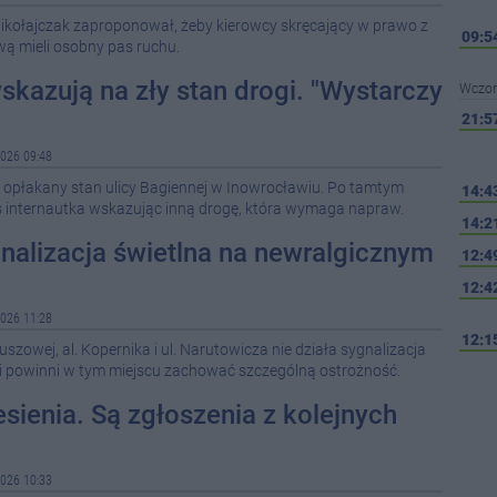
ikołajczak zaproponował, żeby kierowcy skręcający w prawo z
09:5
 mieli osobny pas ruchu.
kazują na zły stan drogi. "Wystarczy
Wczor
21:5
026 09:48
opłakany stan ulicy Bagiennej w Inowrocławiu. Po tamtym
14:4
s internautka wskazując inną drogę, która wymaga napraw.
14:2
gnalizacja świetlna na newralgicznym
12:4
12:4
026 11:28
12:1
szowej, al. Kopernika i ul. Narutowicza nie działa sygnalizacja
esi powinni w tym miejscu zachować szczególną ostrożność.
11:1
esienia. Są zgłoszenia z kolejnych
10:3
026 10:33
07:5