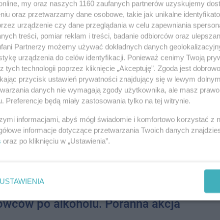
o.online, my oraz naszych 1160 zaufanych partnerów uzyskujemy dos
y pyłu i narastająca frustracja. Mieszkańcy Inowrocławia
niu oraz przetwarzamy dane osobowe, takie jak unikalne identyfikat
08-0
u ulic gruntowych, które tej wiosny są "naprawiane" przez służby
przez urządzenie czy dane przeglądania w celu zapewniania sperson
ych treści, pomiar reklam i treści, badanie odbiorców oraz ulepszan
08-0
fani Partnerzy możemy używać dokładnych danych geolokalizacyjn
a poza planami. Ekspresówki przez
tykę urządzenia do celów identyfikacji. Ponieważ cenimy Twoją pry
08-0
z tych technologii poprzez kliknięcie „Akceptuję”. Zgoda jest dobro
ikając przycisk ustawień prywatności znajdujący się w lewym dolny
026 11:42
08-0
etwarzania danych nie wymagają zgody użytkownika, ale masz prawo 
Via Pomerania, która według wcześniejszych zapowiedzi miała
. Preferencje będą miały zastosowania tylko na tej witrynie.
Inowrocław, nie znalazła się w rządowych planach
a z informacji Ministerstwa Infrastruktury, projekt nie będzi...
08-0
szymi informacjami, abyś mógł świadomie i komfortowo korzystać z
08-0
 na drogach. Tyle aut jeździ
gółowe informacje dotyczące przetwarzania Twoich danych znajdzi
s
oraz po kliknięciu w „Ustawienia”.
..
08-0
026 07:45
08-0
ralnego Pomiaru Ruchu 2025. Obwodnica naszego miasta nie
USTAWIENIA
oną drogą w regionie.
08-0
owców po alkoholu. Poranna akcja
08-0