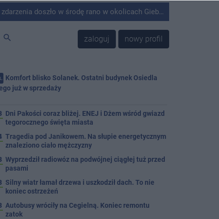
środę rano w okolicach Giebni koło Janikowa. Wówczas na słupie energetycznym odnaleziono ciało mężczyzny.
search
zaloguj
nowy profil
Komfort blisko Solanek. Ostatni budynek Osiedla
.
ego już w sprzedaży
j
3
Dni Pakości coraz bliżej. ENEJ i Dżem wśród gwiazd
tegorocznego święta miasta
4
Tragedia pod Janikowem. Na słupie energetycznym
znaleziono ciało mężczyzny
3
Wyprzedził radiowóz na podwójnej ciągłej tuż przed
pasami
8
Silny wiatr łamał drzewa i uszkodził dach. To nie
koniec ostrzeżeń
3
Autobusy wróciły na Cegielną. Koniec remontu
zatok