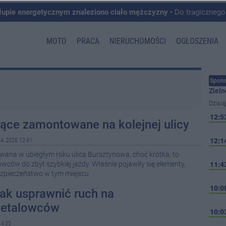
łupie energetycznym znaleziono ciało mężczyzny
• Do tragicznego zdarzenia doszło w 
MOTO
PRACA
NIERUCHOMOŚCI
OGŁOSZENIA
Spons
Zieln
Dzisia
12:5
jące zamontowane na kolejnej ulicy
A 2026 12:41
12:1
ana w ubiegłym roku ulica Bursztynowa, choć krótka, to
wców do zbyt szybkiej jazdy. Właśnie pojawiły się elementy,
11:4
ezpieczeństwo w tym miejscu.
10:0
jak usprawnić ruch na
etalowców
10:0
4:35