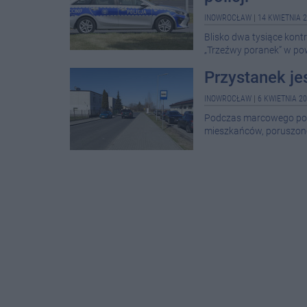
INOWROCŁAW
|
14 KWIETNIA 2
Blisko dwa tysiące kont
„Trzeźwy poranek” w po
Przystanek jes
INOWROCŁAW
|
6 KWIETNIA 20
Podczas marcowego posi
mieszkańców, poruszono 