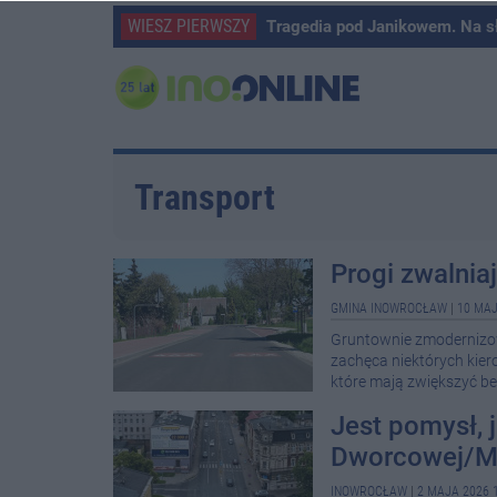
WIESZ PIERWSZY
Tragedia pod Janikowem. Na s
Transport
Progi zwalnia
GMINA INOWROCŁAW
|
10 MAJ
Gruntownie zmodernizow
zachęca niektórych kiero
które mają zwiększyć b
Jest pomysł, 
Dworcowej/M
INOWROCŁAW
|
2 MAJA 2026 1