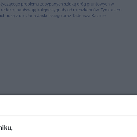
 dotyczącego problemu zasypanych szlaką dróg gruntowych w
 redakcji napływają kolejne sygnały od mieszkańców. Tym razem
Wcześ
chodzą z ulic Jana Jaskólskiego oraz Tadeusza Kaźmie...
08-0
08-0
08-0
08-0
08-0
08-0
08-0
08-0
fuszerka zamiast naprawy. Domy toną
08-0
niku,
08-0
026 14:33