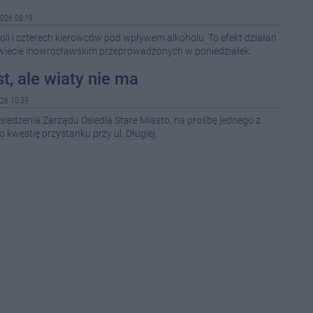
026 08:19
08-0
roli i czterech kierowców pod wpływem alkoholu. To efekt działań
wiecie inowrocławskim przeprowadzonych w poniedziałek.
08-0
t, ale wiaty nie ma
08-0
26 10:39
08-0
edzenia Zarządu Osiedla Stare Miasto, na prośbę jednego z
08-0
kwestię przystanku przy ul. Długiej.
08-0
08-0
08-0
08-0
08-0
12:5
12:1