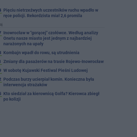
4
Pięciu nietrzeźwych uczestników ruchu wpadło w
ręce policji. Rekordzista miał 2,6 promila
aj
7
Inowrocław w "gorącej" czołówce. Według analizy
Onetu nasze miasto jest jednym z najbardziej
narażonych na upały
3
Kombajn wpadł do rowu, są utrudnienia
1
Zmiany dla pasażerów na trasie Rojewo-Inowrocław
9
W sobotę Kujawski Festiwal Pieśni Ludowej
2
Podczas burzy ucierpiał komin. Konieczna była
interwencja strażaków
5
Kto siedział za kierownicą Golfa? Kierowca zbiegł
po kolizji
5
Hala się zmienia. Remont, nowe nagłośnienie, a
przed wejściem stanie QEMETICA ARENA
TYLKO U NAS
7
19 września pierwszy ligowy mecz Noteci. Znamy
cały terminarz
4
Po rezygnacji z tej inwestycji miasto wraca do