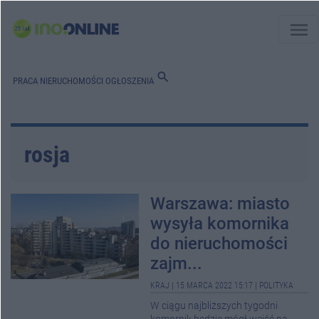
menu
search
PRACA
NIERUCHOMOŚCI
OGŁOSZENIA
rosja
Warszawa: miasto
wysyła komornika
do nieruchomości
zajm...
KRAJ
|
15 MARCA 2022 15:17
|
POLITYKA
W ciągu najbliższych tygodni