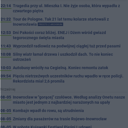
22:14
Tragedia przy ul. Mieszka I. Nie żyje osoba, która wypadła z
czwartego piętra
21:22
Tour de Pologne. Tak 21 lat temu kolarze startowali z
Inowrocławia
PROSTO Z ARCHIWUM
12:53
Dni Pakości coraz bliżej. ENEJ i Dżem wśród gwiazd
tegorocznego święta miasta
11:43
Wyprzedził radiowóz na podwójnej ciągłej tuż przed pasami
10:08
Silny wiatr łamał drzewa i uszkodził dach. To nie koniec
ostrzeżeń
10:03
Autobusy wróciły na Cegielną. Koniec remontu zatok
09:54
Pięciu nietrzeźwych uczestników ruchu wpadło w ręce policji.
Rekordzista miał 2,6 promila
Wcześniej
08-05
Inowrocław w "gorącej" czołówce. Według analizy Onetu nasze
miasto jest jednym z najbardziej narażonych na upały
08-05
Kombajn wpadł do rowu, są utrudnienia
08-05
Zmiany dla pasażerów na trasie Rojewo-Inowrocław
08-05
W sobotę Kujawski Festiwal Pieśni Ludowej