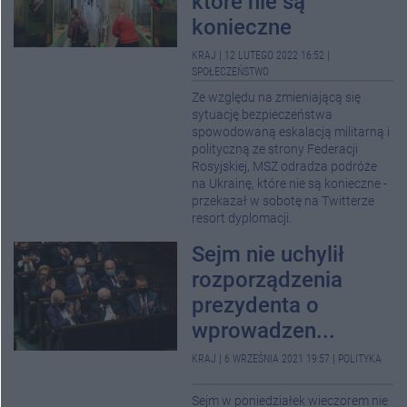
które nie są
konieczne
KRAJ
|
12 LUTEGO 2022 16:52
|
SPOŁECZEŃSTWO
Ze względu na zmieniającą się
sytuację bezpieczeństwa
spowodowaną eskalacją militarną i
polityczną ze strony Federacji
Rosyjskiej, MSZ odradza podróże
na Ukrainę, które nie są konieczne -
przekazał w sobotę na Twitterze
resort dyplomacji.
Sejm nie uchylił
rozporządzenia
prezydenta o
wprowadzen...
KRAJ
|
6 WRZEŚNIA 2021 19:57
|
POLITYKA
Sejm w poniedziałek wieczorem nie