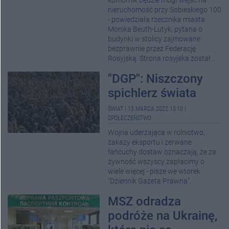
komornik będzie mógł wejść na
nieruchomość przy Sobieskiego 100
- powiedziała rzecznika miasta
Monika Beuth-Lutyk, pytana o
budynki w stolicy zajmowane
bezprawnie przez Federację
Rosyjską. Strona rosyjska został...
"DGP": Niszczony
spichlerz świata
ŚWIAT
|
15 MARCA 2022 15:10
|
SPOŁECZEŃSTWO
Wojna uderzająca w rolnictwo,
zakazy eksportu i zerwane
łańcuchy dostaw oznaczają, że za
żywność wszyscy zapłacimy o
wiele więcej - pisze we wtorek
"Dziennik Gazeta Prawna".
MSZ odradza
podróże na Ukrainę,