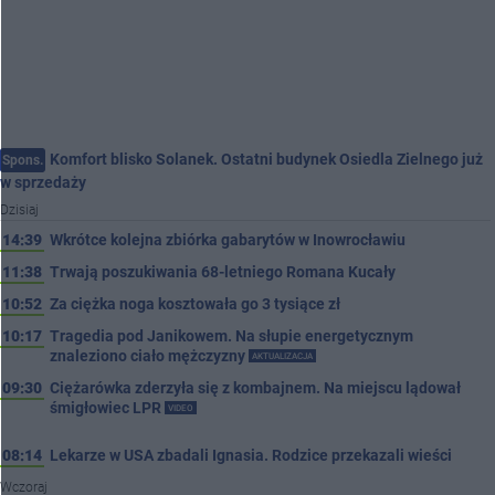
Komfort blisko Solanek. Ostatni budynek Osiedla Zielnego już
Spons.
w sprzedaży
Dzisiaj
14:39
Wkrótce kolejna zbiórka gabarytów w Inowrocławiu
11:38
Trwają poszukiwania 68-letniego Romana Kucały
10:52
Za ciężka noga kosztowała go 3 tysiące zł
10:17
Tragedia pod Janikowem. Na słupie energetycznym
znaleziono ciało mężczyzny
AKTUALIZACJA
09:30
Ciężarówka zderzyła się z kombajnem. Na miejscu lądował
śmigłowiec LPR
VIDEO
08:14
Lekarze w USA zbadali Ignasia. Rodzice przekazali wieści
Wczoraj