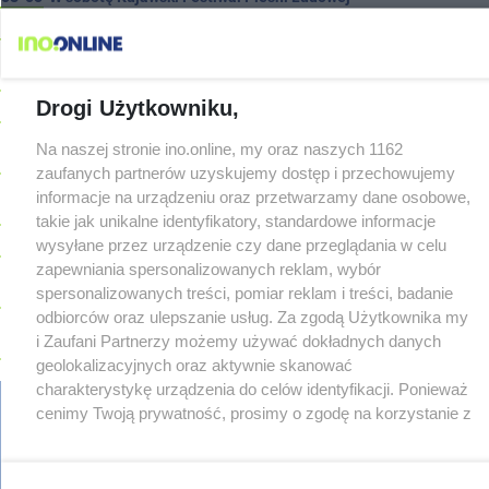
08-05
Podczas burzy ucierpiał komin. Konieczna była interwencja
strażaków
08-05
Kto siedział za kierownicą Golfa? Kierowca zbiegł po kolizji
Drogi Użytkowniku,
08-05
Hala się zmienia. Remont, nowe nagłośnienie, a przed
wejściem stanie QEMETICA ARENA
TYLKO U NAS
Na naszej stronie ino.online, my oraz naszych 1162
08-05
19 września pierwszy ligowy mecz Noteci. Znamy cały
zaufanych partnerów uzyskujemy dostęp i przechowujemy
terminarz
informacje na urządzeniu oraz przetwarzamy dane osobowe,
08-05
Po rezygnacji z tej inwestycji miasto wraca do tematu
takie jak unikalne identyfikatory, standardowe informacje
wysyłane przez urządzenie czy dane przeglądania w celu
08-04
Reklamy w centrum. Jego zdaniem Marcin Wroński jest w
błędzie [akt.]
zapewniania spersonalizowanych reklam, wybór
spersonalizowanych treści, pomiar reklam i treści, badanie
08-04
Duże utrudnienia na Dworcowej. Dwa pasy blokowała
odbiorców oraz ulepszanie usług. Za zgodą Użytkownika my
przyczepa od ciągnika
Z OSTATNIEJ CHWILI
i Zaufani Partnerzy możemy używać dokładnych danych
08-04
Upały, a potem burze. Groźna pogoda nad naszym regionem
geolokalizacyjnych oraz aktywnie skanować
08-04
Ruszyła modernizacja remizy OSP w Pakości
charakterystykę urządzenia do celów identyfikacji. Ponieważ
08-04
cenimy Twoją prywatność, prosimy o zgodę na korzystanie z
Kolizja na Rąbinie. Policja szuka kierowcy Golfa
tych technologii poprzez kliknięcie „Akceptuję”. Zgoda jest
08-04
91-latek chciał pomnożyć oszczędności. Stracił ponad 10 tys.
dobrowolna i zawsze możesz ją zmienić/wycofać klikając
regulamin
reklama
redakcja
pliki cookies
prywatność
zł
reklamacje
gowork.pl
oferty pracy
przycisk ustawień prywatności znajdujący się w lewym