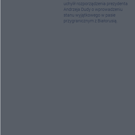
uchylił rozporządzenia prezydenta
Andrzeja Dudy o wprowadzeniu
stanu wyjątkowego w pasie
przygranicznym z Białorusią.