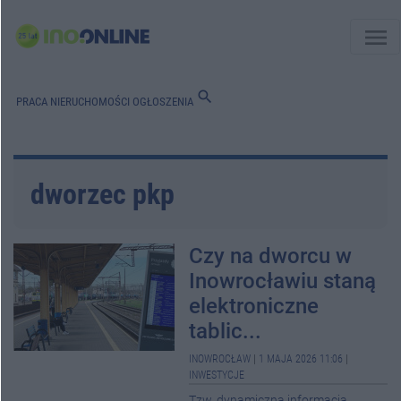
menu
search
PRACA
NIERUCHOMOŚCI
OGŁOSZENIA
dworzec pkp
Czy na dworcu w
Inowrocławiu staną
elektroniczne
tablic...
INOWROCŁAW
|
1 MAJA 2026 11:06
|
INWESTYCJE
Tzw. dynamiczna informacja