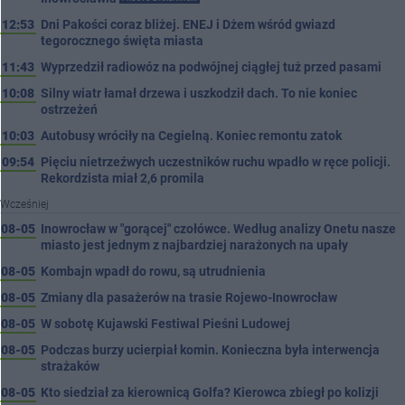
12:53
Dni Pakości coraz bliżej. ENEJ i Dżem wśród gwiazd
tegorocznego święta miasta
11:43
Wyprzedził radiowóz na podwójnej ciągłej tuż przed pasami
10:08
Silny wiatr łamał drzewa i uszkodził dach. To nie koniec
ostrzeżeń
10:03
Autobusy wróciły na Cegielną. Koniec remontu zatok
09:54
Pięciu nietrzeźwych uczestników ruchu wpadło w ręce policji.
Rekordzista miał 2,6 promila
Wcześniej
08-05
Inowrocław w "gorącej" czołówce. Według analizy Onetu nasze
miasto jest jednym z najbardziej narażonych na upały
08-05
Kombajn wpadł do rowu, są utrudnienia
08-05
Zmiany dla pasażerów na trasie Rojewo-Inowrocław
08-05
W sobotę Kujawski Festiwal Pieśni Ludowej
08-05
Podczas burzy ucierpiał komin. Konieczna była interwencja
strażaków
08-05
Kto siedział za kierownicą Golfa? Kierowca zbiegł po kolizji