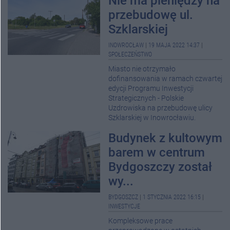
Nie ma pieniędzy na
przebudowę ul.
Szklarskiej
INOWROCŁAW
|
19 MAJA 2022 14:37
|
SPOŁECZEŃSTWO
Miasto nie otrzymało
dofinansowania w ramach czwartej
edycji Programu Inwestycji
Strategicznych - Polskie
Uzdrowiska na przebudowę ulicy
Szklarskiej w Inowrocławiu.
Budynek z kultowym
barem w centrum
Bydgoszczy został
wy...
BYDGOSZCZ
|
1 STYCZNIA 2022 16:15
|
INWESTYCJE
Kompleksowe prace