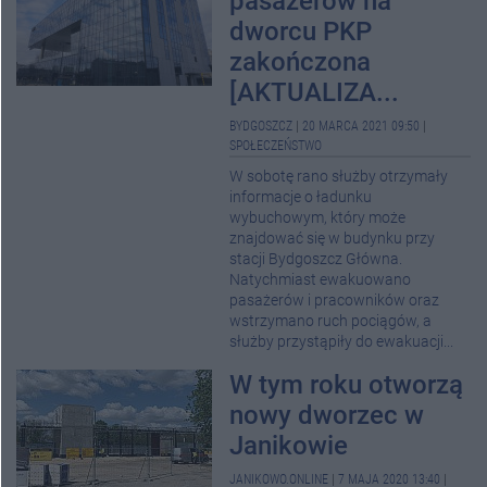
pasażerów na
dworcu PKP
zakończona
[AKTUALIZA...
BYDGOSZCZ
|
20 MARCA 2021 09:50
|
SPOŁECZEŃSTWO
W sobotę rano służby otrzymały
informacje o ładunku
wybuchowym, który może
znajdować się w budynku przy
stacji Bydgoszcz Główna.
Natychmiast ewakuowano
pasażerów i pracowników oraz
wstrzymano ruch pociągów, a
służby przystąpiły do ewakuacji...
W tym roku otworzą
nowy dworzec w
Janikowie
JANIKOWO.ONLINE
|
7 MAJA 2020 13:40
|