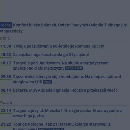
Komfort blisko Solanek. Ostatni budynek Osiedla Zielnego już
Spons.
w sprzedaży
Dzisiaj
11:38
Trwają poszukiwania 68-letniego Romana Kucały
10:52
Za ciężka noga kosztowała go 3 tysiące zł
10:17
Tragedia pod Janikowem. Na słupie energetycznym
znaleziono ciało mężczyzny
AKTUALIZACJA
09:30
Ciężarówka zderzyła się z kombajnem. Na miejscu lądował
śmigłowiec LPR
VIDEO
08:14
Lekarze w USA zbadali Ignasia. Rodzice przekazali wieści
Wczoraj
22:14
Tragedia przy ul. Mieszka I. Nie żyje osoba, która wypadła z
czwartego piętra
21:22
Tour de Pologne. Tak 21 lat temu kolarze startowali z
Inowrocławia
PROSTO Z ARCHIWUM