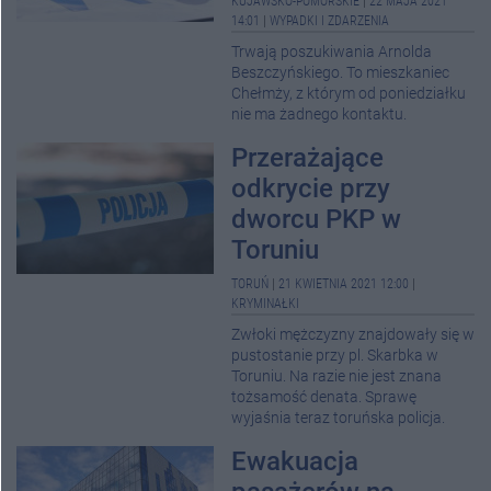
KUJAWSKO-POMORSKIE
|
22 MAJA 2021
14:01
|
WYPADKI I ZDARZENIA
Trwają poszukiwania Arnolda
Beszczyńskiego. To mieszkaniec
Chełmży, z którym od poniedziałku
nie ma żadnego kontaktu.
Przerażające
odkrycie przy
dworcu PKP w
Toruniu
TORUŃ
|
21 KWIETNIA 2021 12:00
|
KRYMINAŁKI
Zwłoki mężczyzny znajdowały się w
pustostanie przy pl. Skarbka w
Toruniu. Na razie nie jest znana
tożsamość denata. Sprawę
wyjaśnia teraz toruńska policja.
Ewakuacja