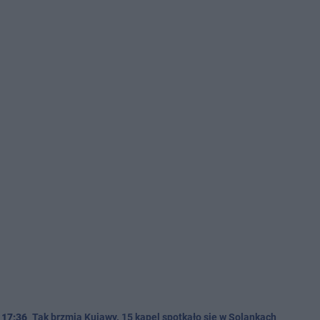
17:36
Tak brzmią Kujawy. 15 kapel spotkało się w Solankach