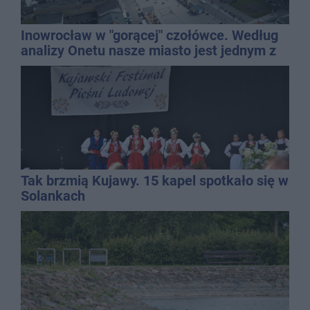
Inowrocław w "gorącej" czołówce. Według
analizy Onetu nasze miasto jest jednym z
najbardziej narażonych na upały
Tak brzmią Kujawy. 15 kapel spotkało się w
Solankach