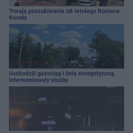
Trwają poszukiwania 68-letniego Romana
Kucały
Uszkodzili gazociąg i linię energetyczną.
Interweniowały służby