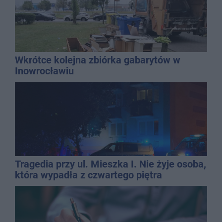
Wkrótce kolejna zbiórka gabarytów w
Inowrocławiu
Tragedia przy ul. Mieszka I. Nie żyje osoba,
która wypadła z czwartego piętra