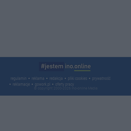
regulamin
reklama
redakcja
pliki cookies
prywatność
reklamacje
gowork.pl
oferty pracy
© copyright 2000-2026 Ino-online Media