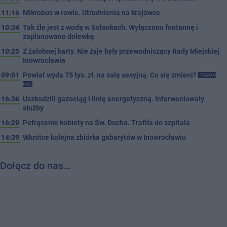
11:16
Mikrobus w rowie. Utrudnienia na krajówce
10:34
Tak źle jest z wodą w Solankach. Wyłączono fontannę i
zaplanowano dolewkę
10:25
Z żałobnej karty. Nie żyje były przewodniczący Rady Miejskiej
Inowrocławia
09:01
Powiat wyda 75 tys. zł. na salę sesyjną. Co się zmieni?
TYLKO U
NAS
16:36
Uszkodzili gazociąg i linię energetyczną. Interweniowały
służby
16:29
Potrącenie kobiety na Św. Ducha. Trafiła do szpitala
14:39
Wkrótce kolejna zbiórka gabarytów w Inowrocławiu
Dołącz do nas…