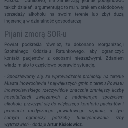
Pakość i Janikowo) nie zamierzają jednak podejmować
takich działań, argumentując to m.in. brakiem całodobowej
sprzedaży alkoholu na swoim terenie lub zbyt dużą
ingerencją w działalność gospodarczą.
Pijani zmorą SOR-u
Powiat podkreśla również, że dokonano reorganizacji
Szpitalnego Oddziału Ratunkowego, aby ograniczyć
kontakt pacjentów z osobami nietrzeźwymi. Zdaniem
władz miało to częściowo poprawić sytuację.
-
Spodziewamy się, że wprowadzenie prohibicji na terenie
Miasta Inowrocławia i największych gmin z terenu Powiatu
Inowrocławskiego rzeczywiście znacznie zmniejszy liczbę
hospitalizacji związanych z nadmiernym spożyciem
alkoholu, przyczyni się do większego komfortu pacjentów i
personelu medycznego powiatowego szpitala, a tym
samym ograniczy potrzebę funkcjonowania izby
wytrzeźwień
- dodaje
Artur Kisielewicz
.