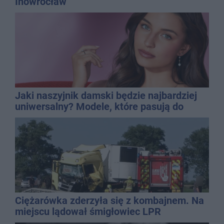
Inowrocław
Jaki naszyjnik damski będzie najbardziej
uniwersalny? Modele, które pasują do
wielu stylizacji
Ciężarówka zderzyła się z kombajnem. Na
miejscu lądował śmigłowiec LPR