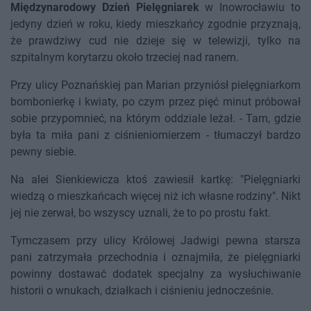
Międzynarodowy Dzień Pielęgniarek
w Inowrocławiu to
jedyny dzień w roku, kiedy mieszkańcy zgodnie przyznają,
że prawdziwy cud nie dzieje się w telewizji, tylko na
szpitalnym korytarzu około trzeciej nad ranem.
Przy ulicy Poznańskiej pan Marian przyniósł pielęgniarkom
bombonierkę i kwiaty, po czym przez pięć minut próbował
sobie przypomnieć, na którym oddziale leżał. - Tam, gdzie
była ta miła pani z ciśnieniomierzem - tłumaczył bardzo
pewny siebie.
Na alei Sienkiewicza ktoś zawiesił kartkę: "Pielęgniarki
wiedzą o mieszkańcach więcej niż ich własne rodziny". Nikt
jej nie zerwał, bo wszyscy uznali, że to po prostu fakt.
Tymczasem przy ulicy Królowej Jadwigi pewna starsza
pani zatrzymała przechodnia i oznajmiła, że pielęgniarki
powinny dostawać dodatek specjalny za wysłuchiwanie
historii o wnukach, działkach i ciśnieniu jednocześnie.