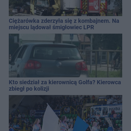
Ciężarówka zderzyła się z kombajnem. Na
miejscu lądował śmigłowiec LPR
Kto siedział za kierownicą Golfa? Kierowca
zbiegł po kolizji