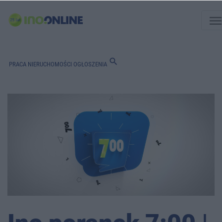
men
search
PRACA
NIERUCHOMOŚCI
OGŁOSZENIA