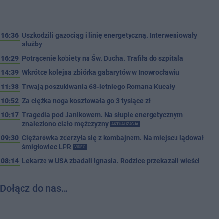
16:36
Uszkodzili gazociąg i linię energetyczną. Interweniowały
służby
16:29
Potrącenie kobiety na Św. Ducha. Trafiła do szpitala
14:39
Wkrótce kolejna zbiórka gabarytów w Inowrocławiu
11:38
Trwają poszukiwania 68-letniego Romana Kucały
10:52
Za ciężka noga kosztowała go 3 tysiące zł
10:17
Tragedia pod Janikowem. Na słupie energetycznym
znaleziono ciało mężczyzny
AKTUALIZACJA
09:30
Ciężarówka zderzyła się z kombajnem. Na miejscu lądował
śmigłowiec LPR
VIDEO
08:14
Lekarze w USA zbadali Ignasia. Rodzice przekazali wieści
Dołącz do nas…