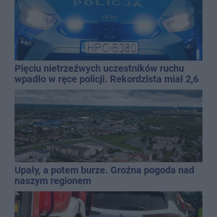
Pięciu nietrzeźwych uczestników ruchu
wpadło w ręce policji. Rekordzista miał 2,6
promila
Upały, a potem burze. Groźna pogoda nad
naszym regionem