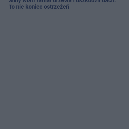
Silny wiatr łamał drzewa i uszkodził dach.
To nie koniec ostrzeżeń