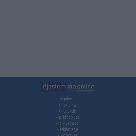
regulamin
reklama
redakcja
pliki cookies
prywatność
reklamacje
gowork.pl