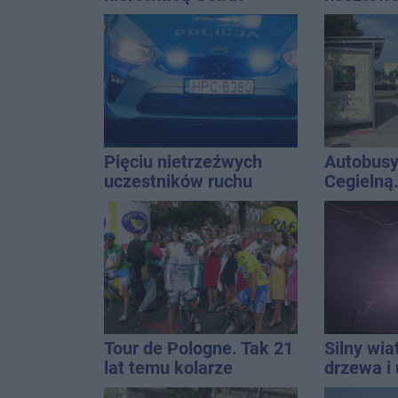
Kierowca zbiegł po
Do tego 
kolizji
Pięciu nietrzeźwych
Autobusy
uczestników ruchu
Cegielną
wpadło w ręce policji.
remontu 
Rekordzista miał 2,6
promila
Tour de Pologne. Tak 21
Silny wia
lat temu kolarze
drzewa i 
startowali z
dach. To 