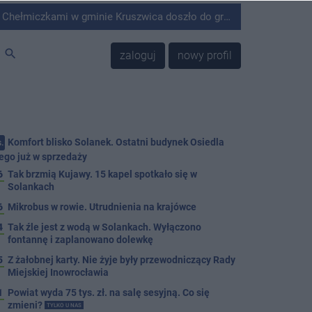
minie Kruszwica doszło do groźnie wyglądającego zdarzenia.
search
zaloguj
nowy profil
Komfort blisko Solanek. Ostatni budynek Osiedla
.
ego już w sprzedaży
6
Tak brzmią Kujawy. 15 kapel spotkało się w
Solankach
6
Mikrobus w rowie. Utrudnienia na krajówce
4
Tak źle jest z wodą w Solankach. Wyłączono
fontannę i zaplanowano dolewkę
5
Z żałobnej karty. Nie żyje były przewodniczący Rady
Miejskiej Inowrocławia
1
Powiat wyda 75 tys. zł. na salę sesyjną. Co się
zmieni?
TYLKO U NAS