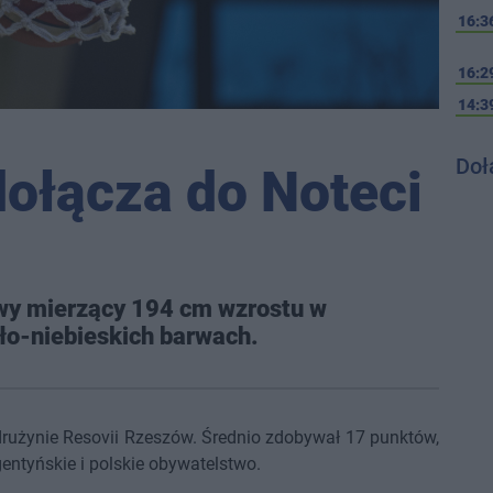
16:3
16:2
14:3
Doł
ołącza do Noteci
owy mierzący 194 cm wzrostu w
ło-niebieskich barwach.
 drużynie Resovii Rzeszów. Średnio zdobywał 17 punktów,
gentyńskie i polskie obywatelstwo.