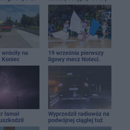
13 punktów
zmieni?
 wróciły na
19 września pierwszy
. Koniec
ligowy mecz Noteci.
zatok
Znamy cały terminarz
tr łamał
Wyprzedził radiowóz na
uszkodził
podwójnej ciągłej tuż
nie koniec
przed pasami