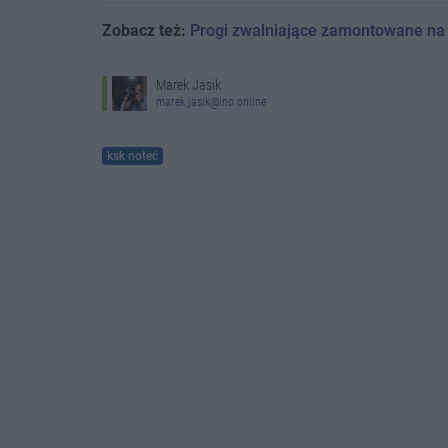
Zobacz też:
Progi zwalniające zamontowane na k
Marek Jasik
marek.jasik@ino.online
ksk noteć