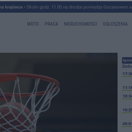
 na krajówce
• Około godz. 11.00 na drodze pomiędzy Gocanowem a Chełmiczkami w g
MOTO
PRACA
NIERUCHOMOŚCI
OGŁOSZENIA
Spons
Zieln
17:3
11:1
10:3
10:2
09:0