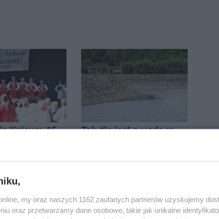
ią Kujawy. 15
Tak źle jest z wodą w
tkało się w
Solankach. Wyłączono
h
fontannę i zaplanowano
dolewkę
niku,
o.online, my oraz naszych 1162 zaufanych partnerów uzyskujemy dos
niu oraz przetwarzamy dane osobowe, takie jak unikalne identyfikat