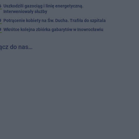
6
Uszkodzili gazociąg i linię energetyczną.
Interweniowały służby
9
Potrącenie kobiety na Św. Ducha. Trafiła do szpitala
9
Wkrótce kolejna zbiórka gabarytów w Inowrocławiu
ącz do nas…