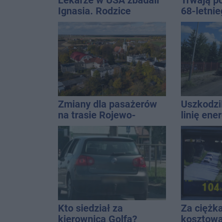
Lekarze w USA zbadali
Trwają p
Ignasia. Rodzice
68-letni
przekazali wieści
Kucały
Zmiany dla pasażerów
Uszkodzil
na trasie Rojewo-
linię ene
Inowrocław
Interwen
Kto siedział za
Za ciężk
kierownicą Golfa?
kosztował