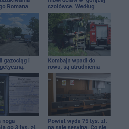
oszukiwania
Inowrocław w "gorącej"
ego Romana
czołówce. Według
analizy Onetu nasze
miasto jest jednym z
najbardziej narażonych
na upały
i gazociąg i
Kombajn wpadł do
rgetyczną.
rowu, są utrudnienia
iowały służby
a noga
Powiat wyda 75 tys. zł.
a go 3 tys. zł.
na salę sesyjną. Co się