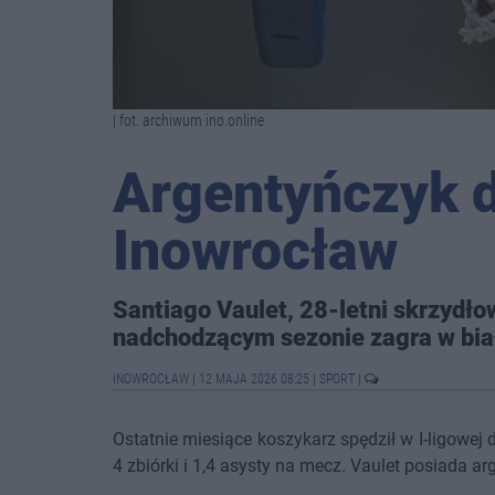
| fot. archiwum ino.online
Argentyńczyk d
Inowrocław
Santiago Vaulet, 28-letni skrzydł
nadchodzącym sezonie zagra w bia
INOWROCŁAW
|
12 MAJA 2026 08:25
|
SPORT
|
Ostatnie miesiące koszykarz spędził w I-ligowej
4 zbiórki i 1,4 asysty na mecz. Vaulet posiada ar