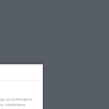
tęp i przechowujemy
ory, standardowe