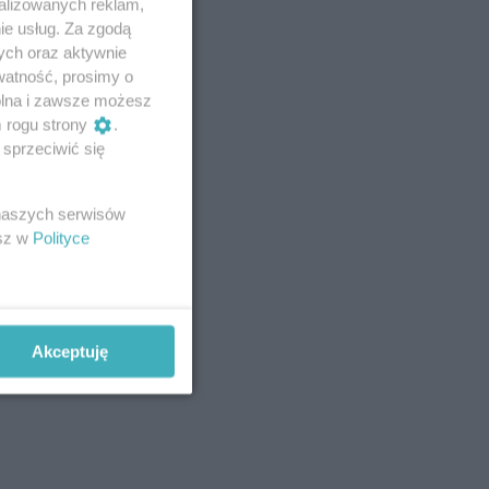
alizowanych reklam,
ie usług. Za zgodą
ych oraz aktywnie
watność, prosimy o
wolna i zawsze możesz
m rogu strony
.
sprzeciwić się
 naszych serwisów
esz w
Polityce
Akceptuję