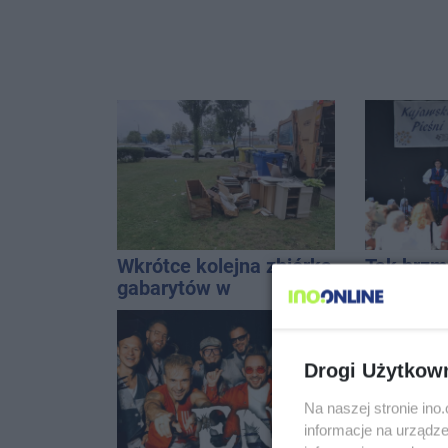
Wkrótce kolejna zbiórka
Tak brzm
gabarytów w
kapel spo
Inowrocławiu
Solankac
Drogi Użytkow
Na naszej stronie in
informacje na urządze