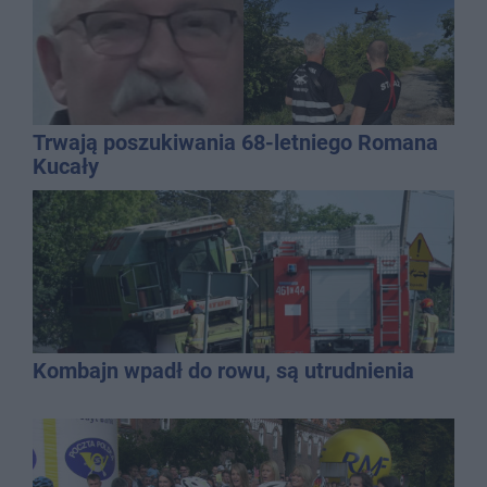
Trwają poszukiwania 68-letniego Romana
Kucały
Kombajn wpadł do rowu, są utrudnienia