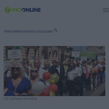
men
search
PRACA
NIERUCHOMOŚCI
OGŁOSZENIA
| fot. archiwum ino.online