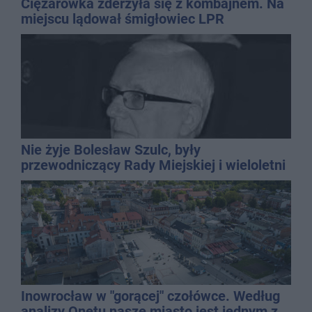
Ciężarówka zderzyła się z kombajnem. Na
miejscu lądował śmigłowiec LPR
Nie żyje Bolesław Szulc, były
przewodniczący Rady Miejskiej i wieloletni
dyrektor SP 14
Inowrocław w "gorącej" czołówce. Według
analizy Onetu nasze miasto jest jednym z