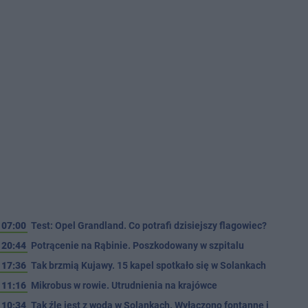
07:00
Test: Opel Grandland. Co potrafi dzisiejszy flagowiec?
20:44
Potrącenie na Rąbinie. Poszkodowany w szpitalu
17:36
Tak brzmią Kujawy. 15 kapel spotkało się w Solankach
11:16
Mikrobus w rowie. Utrudnienia na krajówce
10:34
Tak źle jest z wodą w Solankach. Wyłączono fontannę i