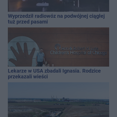
Wyprzedził radiowóz na podwójnej ciągłej
tuż przed pasami
Lekarze w USA zbadali Ignasia. Rodzice
przekazali wieści