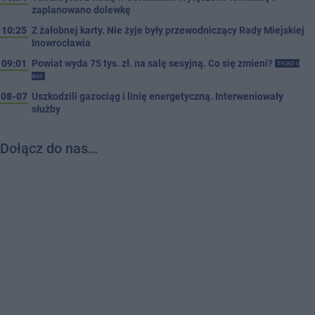
zaplanowano dolewkę
10:25
Z żałobnej karty. Nie żyje były przewodniczący Rady Miejskiej
Inowrocławia
09:01
Powiat wyda 75 tys. zł. na salę sesyjną. Co się zmieni?
TYLKO U
NAS
08-07
Uszkodzili gazociąg i linię energetyczną. Interweniowały
służby
Dołącz do nas…