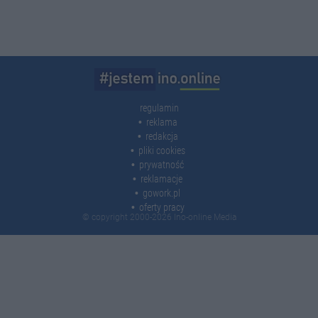
regulamin
reklama
redakcja
pliki cookies
prywatność
reklamacje
gowork.pl
oferty pracy
© copyright 2000-2026 Ino-online Media