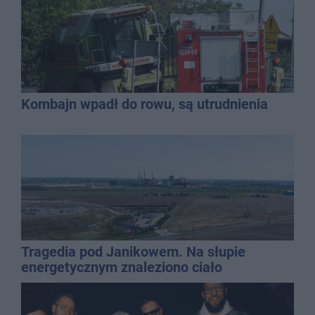
Kombajn wpadł do rowu, są utrudnienia
Tragedia pod Janikowem. Na słupie
energetycznym znaleziono ciało
mężczyzny