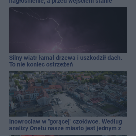
nagłośnienie, a przed wejściem stanie
QEMETICA ARENA
Silny wiatr łamał drzewa i uszkodził dach.
To nie koniec ostrzeżeń
Inowrocław w "gorącej" czołówce. Według
analizy Onetu nasze miasto jest jednym z
najbardziej narażonych na upały