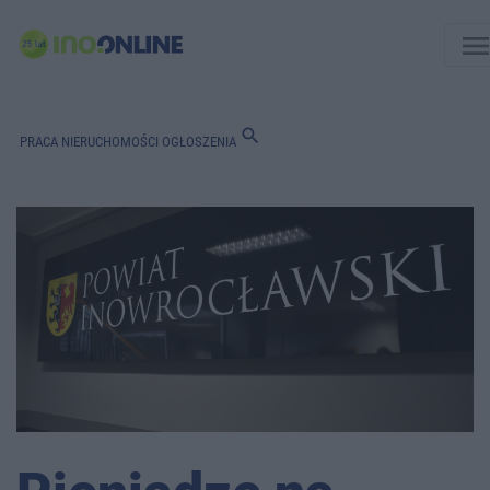
men
search
PRACA
NIERUCHOMOŚCI
OGŁOSZENIA