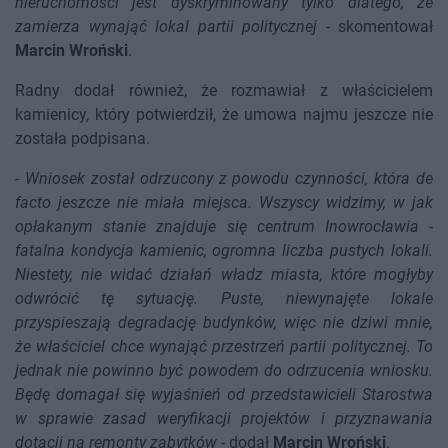
nieruchomości jest dyskryminowany tylko dlatego, że
zamierza wynająć lokal partii politycznej
- skomentował
Marcin Wroński
.
Radny dodał również, że rozmawiał z właścicielem
kamienicy, który potwierdził, że umowa najmu jeszcze nie
została podpisana.
-
Wniosek został odrzucony z powodu czynności, która de
facto jeszcze nie miała miejsca. Wszyscy widzimy, w jak
opłakanym stanie znajduje się centrum Inowrocławia -
fatalna kondycja kamienic, ogromna liczba pustych lokali.
Niestety, nie widać działań władz miasta, które mogłyby
odwrócić tę sytuację. Puste, niewynajęte lokale
przyspieszają degradację budynków, więc nie dziwi mnie,
że właściciel chce wynająć przestrzeń partii politycznej. To
jednak nie powinno być powodem do odrzucenia wniosku.
Będę domagał się wyjaśnień od przedstawicieli Starostwa
w sprawie zasad weryfikacji projektów i przyznawania
dotacji na remonty zabytków
- dodał
Marcin Wroński
.