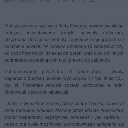
INOWROCŁAW
|
29 KWIETNIA 2025 12:58
|
SPOŁECZEŃSTWO
|
Podczas wczorajszej sesji Rady Powiatu Inowrocławskiego
radnym przedstawiono projekt uchwały dotyczący
przyznania dotacji na remonty zabytków znajdujących się
na terenie powiatu. W konkursie złożono 15 wniosków: trzy
od osób fizycznych, dziesięć od parafii oraz dwa od innych
podmiotów posiadających tytuł prawny do zabytków.
Dofinansowanie przyznano 11 podmiotom - kwoty
wsparcia z budżetu powiatu wyniosą od 7,4 tys. zł do 45,5
tys. zł. Pozostałe wnioski zostały odrzucone, a radni
dopytywali o powody tej decyzji.
-
Jeden z wniosków, złożony przez osobę fizyczną, zawierał
braki formalne. Wniosek złożony przez Miasto Inowrocław
został rozpatrzony negatywnie, ponieważ - jak sądzimy -
miasto ma wiele możliwości samodzielnego ubiegania się