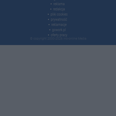
reklama
redakcja
pliki cookies
prywatność
reklamacje
gowork.pl
oferty pracy
© copyright 2000-2026 Ino-online Media