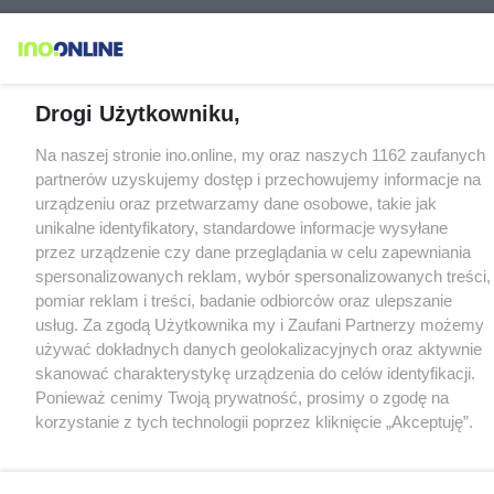
Drogi Użytkowniku,
Na naszej stronie ino.online, my oraz naszych 1162 zaufanych
partnerów uzyskujemy dostęp i przechowujemy informacje na
urządzeniu oraz przetwarzamy dane osobowe, takie jak
unikalne identyfikatory, standardowe informacje wysyłane
przez urządzenie czy dane przeglądania w celu zapewniania
spersonalizowanych reklam, wybór spersonalizowanych treści,
pomiar reklam i treści, badanie odbiorców oraz ulepszanie
usług. Za zgodą Użytkownika my i Zaufani Partnerzy możemy
używać dokładnych danych geolokalizacyjnych oraz aktywnie
skanować charakterystykę urządzenia do celów identyfikacji.
Ponieważ cenimy Twoją prywatność, prosimy o zgodę na
korzystanie z tych technologii poprzez kliknięcie „Akceptuję”.
Zgoda jest dobrowolna i zawsze możesz ją zmienić/wycofać
klikając przycisk ustawień prywatności znajdujący się w lewym