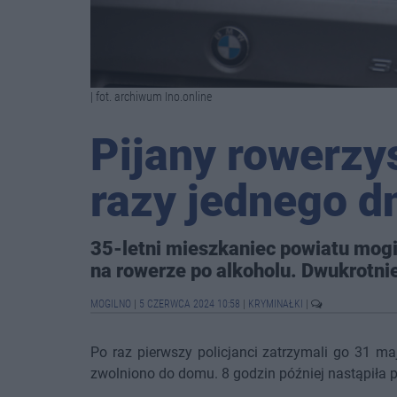
| fot. archiwum Ino.online
Pijany rowerzy
razy jednego d
35-letni mieszkaniec powiatu mogi
na rowerze po alkoholu. Dwukrotnie
MOGILNO
|
5 CZERWCA 2024 10:58
|
KRYMINAŁKI
|
Po raz pierwszy policjanci zatrzymali go 31 m
zwolniono do domu. 8 godzin później nastąpiła 