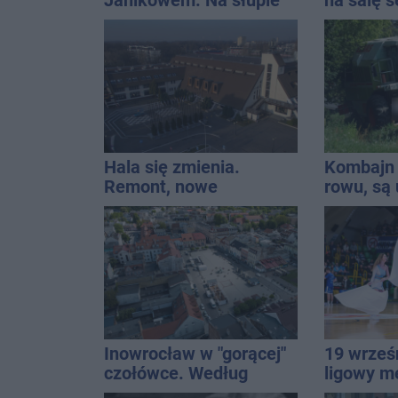
Janikowem. Na słupie
na salę s
energetycznym
zmieni?
znaleziono ciało
mężczyzny
Hala się zmienia.
Kombajn 
Remont, nowe
rowu, są 
nagłośnienie, a przed
wejściem stanie
QEMETICA ARENA
Inowrocław w "gorącej"
19 wrześ
czołówce. Według
ligowy m
analizy Onetu nasze
Znamy ca