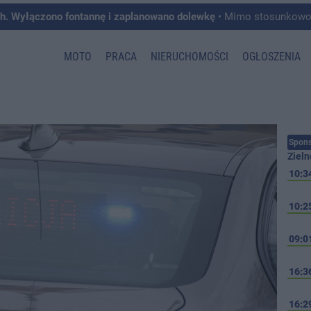
ch. Wyłączono fontannę i zaplanowano dolewkę
• Mimo stosunkowo deszczowego lipca, cały czas mamy 
MOTO
PRACA
NIERUCHOMOŚCI
OGŁOSZENIA
Spons
Zieln
10:3
10:2
09:0
16:3
16:2