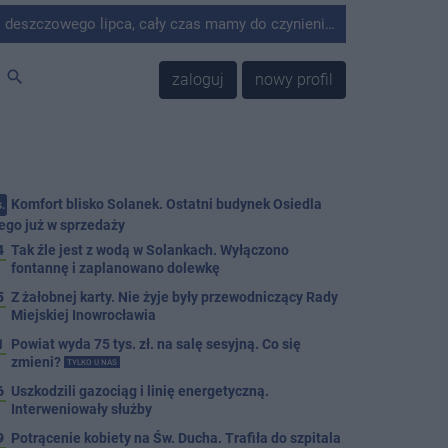
do czynienia z suszą. W Solankach z tego powodu wyłączono fontannę, będzie też dolewanie wody do stawu w nowej części parku.
search
zaloguj
nowy profil
Komfort blisko Solanek. Ostatni budynek Osiedla
.
ego już w sprzedaży
4
Tak źle jest z wodą w Solankach. Wyłączono
fontannę i zaplanowano dolewkę
5
Z żałobnej karty. Nie żyje były przewodniczący Rady
Miejskiej Inowrocławia
1
Powiat wyda 75 tys. zł. na salę sesyjną. Co się
zmieni?
TYLKO U NAS
6
Uszkodzili gazociąg i linię energetyczną.
Interweniowały służby
9
Potrącenie kobiety na Św. Ducha. Trafiła do szpitala