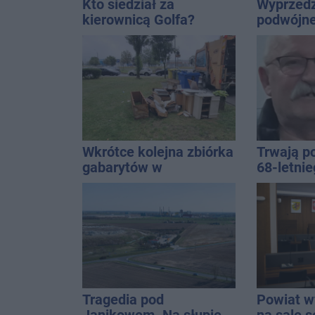
Kto siedział za
Wyprzedz
kierownicą Golfa?
podwójnej
Kierowca zbiegł po
przed pa
kolizji
Wkrótce kolejna zbiórka
Trwają p
gabarytów w
68-letni
Inowrocławiu
Kucały
Tragedia pod
Powiat wy