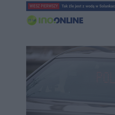
WIESZ PIERWSZY
Tak źle jest z wodą w Solanka