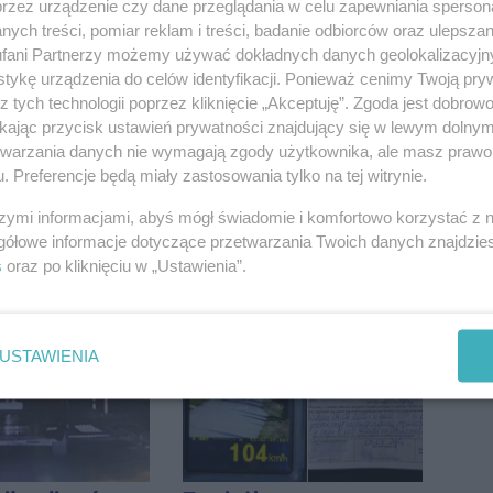
przez urządzenie czy dane przeglądania w celu zapewniania sperson
ych treści, pomiar reklam i treści, badanie odbiorców oraz ulepszan
żem wśród
Uszkodzili gazociąg i
fani Partnerzy możemy używać dokładnych danych geolokalizacyjn
egorocznego
linię energetyczną.
tykę urządzenia do celów identyfikacji. Ponieważ cenimy Twoją pry
iasta
Interweniowały służby
z tych technologii poprzez kliknięcie „Akceptuję”. Zgoda jest dobro
ikając przycisk ustawień prywatności znajdujący się w lewym dolny
etwarzania danych nie wymagają zgody użytkownika, ale masz prawo 
. Preferencje będą miały zastosowania tylko na tej witrynie.
szymi informacjami, abyś mógł świadomie i komfortowo korzystać z
gółowe informacje dotyczące przetwarzania Twoich danych znajdzi
ie kobiety na
W sobotę Kujawski
s
oraz po kliknięciu w „Ustawienia”.
. Trafiła do
Festiwal Pieśni Ludowej
USTAWIENIA