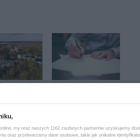
la pasażerów
Faktura VAT marża –
e Rojewo-
dla kogo, jak ją
aw
wystawić i jak rozliczyć
niku,
o.online, my oraz naszych 1162 zaufanych partnerów uzyskujemy dos
niu oraz przetwarzamy dane osobowe, takie jak unikalne identyfikat