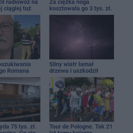
ił radiowóz na
Za ciężka noga
 ciągłej tuż
kosztowała go 3 tys. zł.
sami
Do tego 13 punktów
oszukiwania
Silny wiatr łamał
ego Romana
drzewa i uszkodził
dach. To nie koniec
ostrzeżeń
da 75 tys. zł.
Tour de Pologne. Tak 21