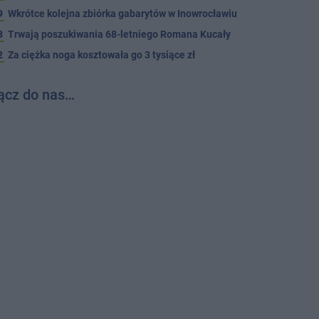
9
Wkrótce kolejna zbiórka gabarytów w Inowrocławiu
8
Trwają poszukiwania 68-letniego Romana Kucały
2
Za ciężka noga kosztowała go 3 tysiące zł
ącz do nas…