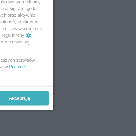
alizowanych reklam,
ie usług. Za zgodą
ych oraz aktywnie
watność, prosimy o
wolna i zawsze możesz
m rogu strony
.
sprzeciwić się
 naszych serwisów
esz w
Polityce
Akceptuję