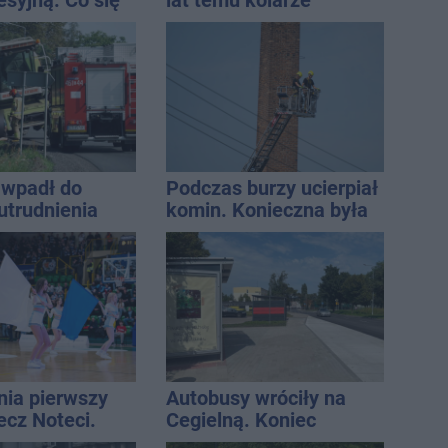
esyjną. Co się
lat temu kolarze
startowali z
Inowrocławia
wpadł do
Podczas burzy ucierpiał
utrudnienia
komin. Konieczna była
interwencja strażaków
nia pierwszy
Autobusy wróciły na
ecz Noteci.
Cegielną. Koniec
ły terminarz
remontu zatok