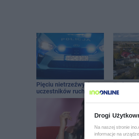
Pięciu nietrzeźwych
Zmiany d
uczestników ruchu
na trasi
wpadło w ręce policji.
Inowrocł
Rekordzista miał 2,6
promila
Drogi Użytkow
Na naszej stronie in
informacje na urządze