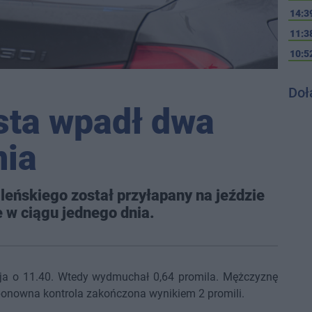
14:3
11:3
10:5
Doł
sta wpadł dwa
nia
leńskiego został przyłapany na jeździe
 w ciągu jednego dnia.
aja o 11.40. Wtedy wydmuchał 0,64 promila. Mężczyznę
ponowna kontrola zakończona wynikiem 2 promili.