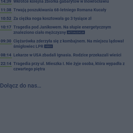
14:39
Wkrótce kolejna zbiórka gabarytów w Inowrocławiu
11:38
Trwają poszukiwania 68-letniego Romana Kucały
10:52
Za ciężka noga kosztowała go 3 tysiące zł
10:17
Tragedia pod Janikowem. Na słupie energetycznym
znaleziono ciało mężczyzny
AKTUALIZACJA
09:30
Ciężarówka zderzyła się z kombajnem. Na miejscu lądował
śmigłowiec LPR
VIDEO
08:14
Lekarze w USA zbadali Ignasia. Rodzice przekazali wieści
22:14
Tragedia przy ul. Mieszka I. Nie żyje osoba, która wypadła z
czwartego piętra
Dołącz do nas…