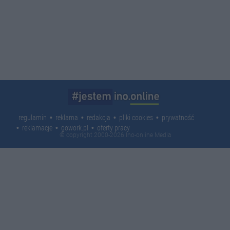
regulamin
reklama
redakcja
pliki cookies
prywatność
reklamacje
gowork.pl
oferty pracy
© copyright 2000-2026 Ino-online Media