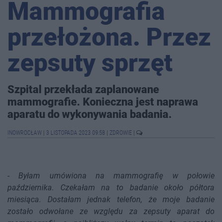
Mammografia
przełożona. Przez
zepsuty sprzęt
Szpital przekłada zaplanowane
mammografie. Konieczna jest naprawa
aparatu do wykonywania badania.
INOWROCŁAW
|
3 LISTOPADA 2023 09:58
|
ZDROWIE
|
-
Byłam umówiona na mammografię w połowie
października. Czekałam na to badanie około półtora
miesiąca. Dostałam jednak telefon, że moje badanie
zostało odwołane ze względu za zepsuty aparat do