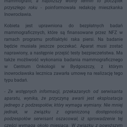
mammografii, a najbliższy wolny termin to początek
przyszłego roku
- poinformowała redakcję mieszkanka
Inowrocławia.
Kobieta jest uprawniona do bezpłatnych badań
mammograficznych, które są finansowane przez NFZ w
ramach programu profilaktyki raka piersi. Na badanie
będzie musiała jeszcze poczekać. Aparat musi zostać
naprawiony, a następnie przejść testy bezpieczeństwa. Ma
także możliwość wykonania badania mammograficznego
w Centrum Onkologii w Bydgoszczy, z którym
inowrocławska lecznica zawarła umowę na realizację tego
typu badań.
-
Ze wstępnych informacji, przekazanych od serwisanta
aparatu, wynika, że przyczyną awarii jest eksploatacja
jednego z podzespołów, który wymaga wymiany. Nie mniej
jednak, w związku z ograniczoną dostępnością
podzespołów serwisant oszacował, iż sprowadzenie tej
części wymaga około miesiąca. W związku z powyższym