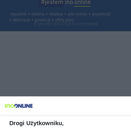
regulamin
reklama
redakcja
pliki cookies
prywatność
reklamacje
gowork.pl
oferty pracy
© copyright 2000-2026 Ino-online Media
Drogi Użytkowniku,