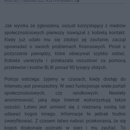
MOGILNO
|
7 GRUDNIA 2022 19:23
|
KRYMINAŁKI
|
Jak wynika ze zgłoszenia, oszust korzystający z mediów
społecznościowych pierwszy nawiązał z kobietą kontakt.
Kiedy już udało mu się zdobyć jej zaufanie, zaczął
opowiadać o swoich problemach finansowych. Prosił o
pożyczenie pieniędzy, które obiecywał szybko oddać.
Kobieta uwierzyła i przekazała oszustowi za pomocą
przelewów i kodów BLIK ponad 90 tysięcy złotych.
Policja ostrzega: żyjemy w czasach, kiedy dostęp do
Internetu jest powszechny. W sieci funkcjonuje wiele portali
społecznościowych, czy randkowych. Niestety
anonimowość, jaką daje Internet wykorzystują także
oszuści. Łatwo jest umówić się z nieznaną osobą lub
udawać kogoś innego. Informacje te jednak trudno
zweryfikować. Z czasem łatwo nabrać przekonania, że się
kogoś doskonale poznało w sieci i mu zaufać. To