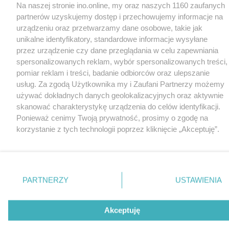
Na naszej stronie ino.online, my oraz naszych 1160 zaufanych
partnerów uzyskujemy dostęp i przechowujemy informacje na
urządzeniu oraz przetwarzamy dane osobowe, takie jak
unikalne identyfikatory, standardowe informacje wysyłane
przez urządzenie czy dane przeglądania w celu zapewniania
spersonalizowanych reklam, wybór spersonalizowanych treści,
pomiar reklam i treści, badanie odbiorców oraz ulepszanie
usług. Za zgodą Użytkownika my i Zaufani Partnerzy możemy
używać dokładnych danych geolokalizacyjnych oraz aktywnie
skanować charakterystykę urządzenia do celów identyfikacji.
Ponieważ cenimy Twoją prywatność, prosimy o zgodę na
korzystanie z tych technologii poprzez kliknięcie „Akceptuję”.
Zgoda jest dobrowolna i zawsze możesz ją zmienić/wycofać
klikając przycisk ustawień prywatności znajdujący się w lewym
dolnym rogu strony
. Niektóre rodzaje przetwarzania danych
nie wymagają zgody użytkownika, ale masz prawo sprzeciwić
PARTNERZY
USTAWIENIA
się takiemu przetwarzaniu. Preferencje będą miały
zastosowania tylko na tej witrynie.
Akceptuję
Zapoznaj się z poniższymi informacjami, abyś mógł świadomie
i komfortowo korzystać z naszych serwisów internetowych.