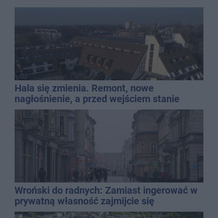
Hala się zmienia. Remont, nowe
nagłośnienie, a przed wejściem stanie
QEMETICA ARENA
Wroński do radnych: Zamiast ingerować w
prywatną własność zajmijcie się
gospodarką