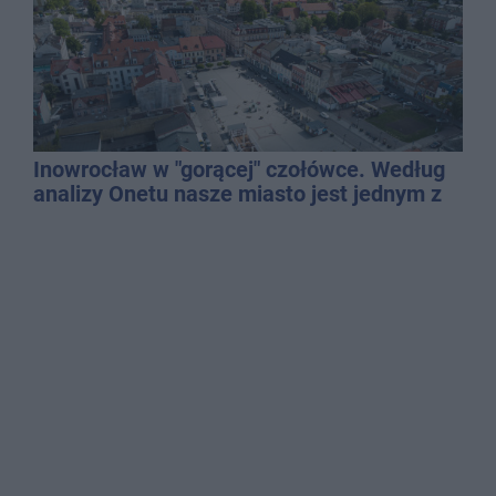
Inowrocław w "gorącej" czołówce. Według
analizy Onetu nasze miasto jest jednym z
najbardziej narażonych na upały