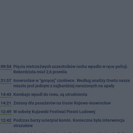
09:54
Pięciu nietrzeźwych uczestników ruchu wpadło w ręce policji.
Rekordzista miał 2,6 promila
21:57
Inowrocław w "gorącej" czołówce. Według analizy Onetu nasze
miasto jest jednym z najbardziej narażonych na upały
14:43
Kombajn wpadł do rowu, są utrudnienia
14:21
Zmiany dla pasażerów na trasie Rojewo-Inowrocław
12:49
W sobotę Kujawski Festiwal Pieśni Ludowej
12:42
Podczas burzy ucierpiał komin. Konieczna była interwencja
strażaków