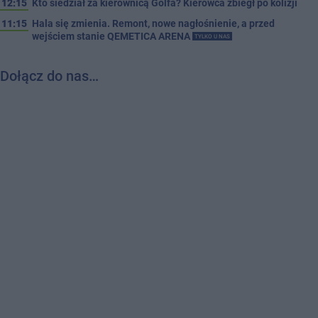
12:15
Kto siedział za kierownicą Golfa? Kierowca zbiegł po kolizji
11:15
Hala się zmienia. Remont, nowe nagłośnienie, a przed
wejściem stanie QEMETICA ARENA
TYLKO U NAS
Dołącz do nas…