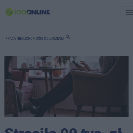
men
search
PRACA
NIERUCHOMOŚCI
OGŁOSZENIA