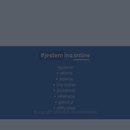
regulamin
reklama
redakcja
pliki cookies
prywatność
reklamacje
gowork.pl
oferty pracy
© copyright 2000-2026 Ino-online Media