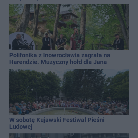
Polifonika z Inowrocławia zagrała na
Harendzie. Muzyczny hołd dla Jana
Kasprowicza
W sobotę Kujawski Festiwal Pieśni
Ludowej