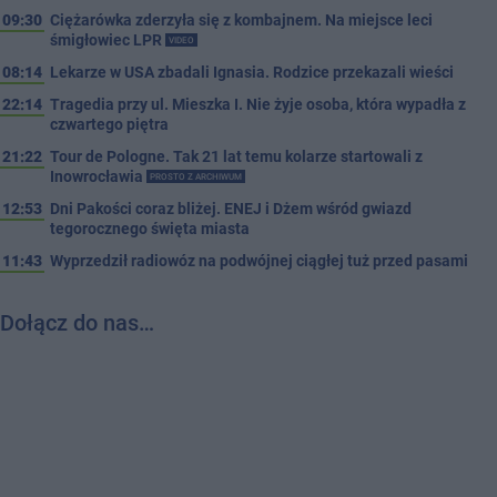
09:30
Ciężarówka zderzyła się z kombajnem. Na miejsce leci
śmigłowiec LPR
VIDEO
08:14
Lekarze w USA zbadali Ignasia. Rodzice przekazali wieści
22:14
Tragedia przy ul. Mieszka I. Nie żyje osoba, która wypadła z
czwartego piętra
21:22
Tour de Pologne. Tak 21 lat temu kolarze startowali z
Inowrocławia
PROSTO Z ARCHIWUM
12:53
Dni Pakości coraz bliżej. ENEJ i Dżem wśród gwiazd
tegorocznego święta miasta
11:43
Wyprzedził radiowóz na podwójnej ciągłej tuż przed pasami
Dołącz do nas…