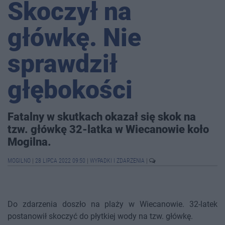
Skoczył na
główkę. Nie
sprawdził
głębokości
Fatalny w skutkach okazał się skok na
tzw. główkę 32-latka w Wiecanowie koło
Mogilna.
MOGILNO
|
28 LIPCA 2022 09:50
|
WYPADKI I ZDARZENIA
|
Do zdarzenia doszło na plaży w Wiecanowie. 32-latek
postanowił skoczyć do płytkiej wody na tzw. główkę.