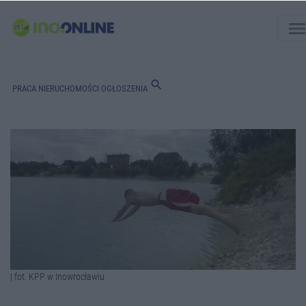
men
search
PRACA
NIERUCHOMOŚCI
OGŁOSZENIA
| fot. KPP w Inowrocławiu