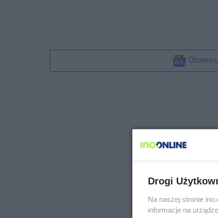
Obserwu
Drogi Użytkow
Na naszej stronie in
informacje na urządze