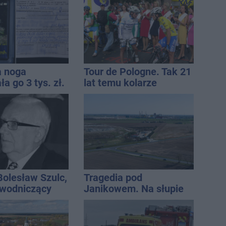
a noga
Tour de Pologne. Tak 21
a go 3 tys. zł.
lat temu kolarze
13 punktów
startowali z
Inowrocławia
Bolesław Szulc,
Tragedia pod
ewodniczący
Janikowem. Na słupie
skiej i
energetycznym
i dyrektor SP
znaleziono ciało
mężczyzny