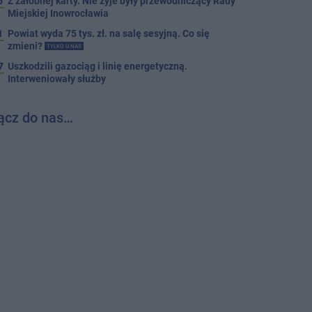
5
Z żałobnej karty. Nie żyje były przewodniczący Rady
Miejskiej Inowrocławia
1
Powiat wyda 75 tys. zł. na salę sesyjną. Co się
zmieni?
TYLKO U NAS
7
Uszkodzili gazociąg i linię energetyczną.
Interweniowały służby
ącz do nas…