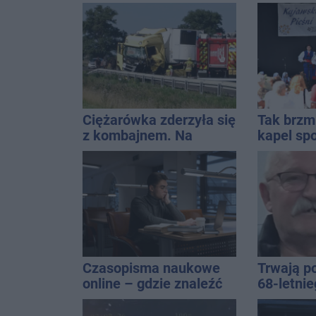
wpadło w ręce policji.
wystawić 
Rekordzista miał 2,6
promila
Ciężarówka zderzyła się
Tak brzm
z kombajnem. Na
kapel spo
miejscu lądował
Solankac
śmigłowiec LPR
Czasopisma naukowe
Trwają p
online – gdzie znaleźć
68-letni
wartościowe
Kucały
publikacje?