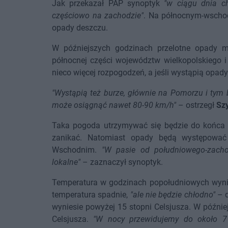
Jak przekazał PAP synoptyk
"w ciągu dnia c
częściowo na zachodzie"
. Na północnym-wschodz
opady deszczu.
W późniejszych godzinach przelotne opady 
północnej części województw wielkopolskiego i
nieco więcej rozpogodzeń, a jeśli wystąpią opad
"Wystąpią też burze, głównie na Pomorzu i tym 
może osiągnąć nawet 80-90 km/h"
– ostrzegł
Sz
Taka pogoda utrzymywać się będzie do końca 
zanikać. Natomiast opady będą występować
Wschodnim.
"W pasie od południowego-zach
lokalne"
– zaznaczył synoptyk.
Temperatura w godzinach popołudniowych wynie
temperatura spadnie,
"ale nie będzie chłodno"
– d
wyniesie powyżej 15 stopni Celsjusza. W późnie
Celsjusza.
"W nocy przewidujemy do około 7 s