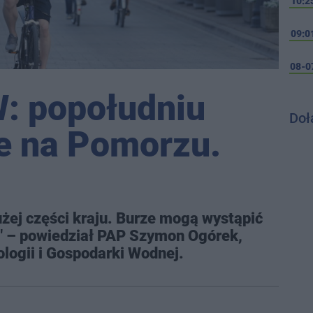
10:2
09:0
08-0
: popołudniu
Doł
e na Pomorzu.
żej części kraju. Burze mogą wystąpić
o" – powiedział PAP Szymon Ogórek,
logii i Gospodarki Wodnej.