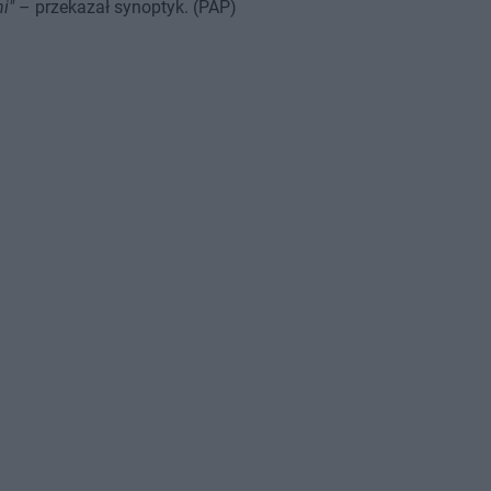
i"
– przekazał synoptyk. (PAP)