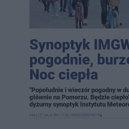
Synoptyk IMGW
pogodnie, burz
Noc ciepła
"Popołudnie i wieczór pogodny w du
głównie na Pomorzu. Będzie ciepł
dyżurny synoptyk Instytutu Meteoro
KRAJ
|
21 MAJA 2021 17:23
|
SPOŁECZEŃSTWO
|