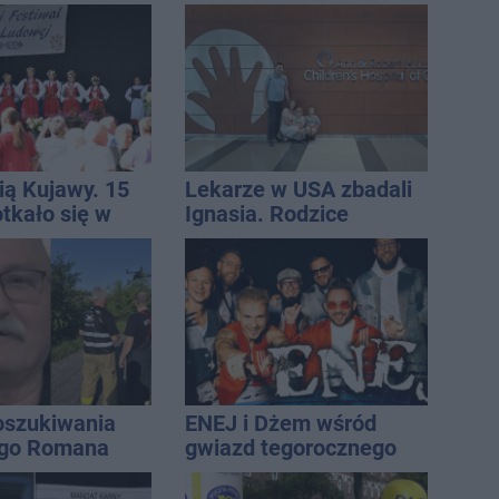
i jak rozliczyć
Interweniowały służby
ią Kujawy. 15
Lekarze w USA zbadali
tkało się w
Ignasia. Rodzice
h
przekazali wieści
oszukiwania
ENEJ i Dżem wśród
ego Romana
gwiazd tegorocznego
święta miasta