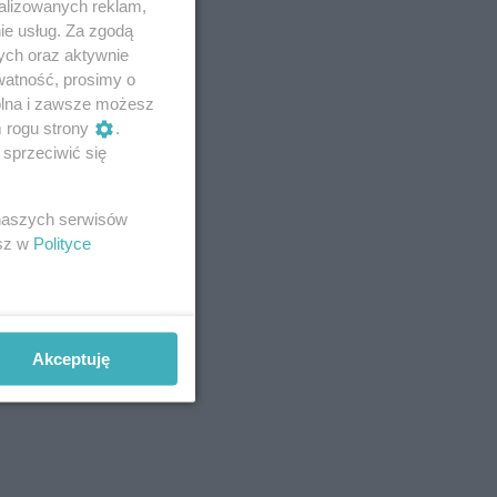
alizowanych reklam,
ie usług. Za zgodą
ych oraz aktywnie
watność, prosimy o
wolna i zawsze możesz
m rogu strony
.
sprzeciwić się
 naszych serwisów
esz w
Polityce
Akceptuję