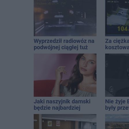
Wyprzedził radiowóz na
Za ciężk
podwójnej ciągłej tuż
kosztował
przed pasami
Do tego 
Jaki naszyjnik damski
Nie żyje 
będzie najbardziej
były prz
uniwersalny? Modele,
Rady Miej
które pasują do wielu
wieloletn
stylizacji
14