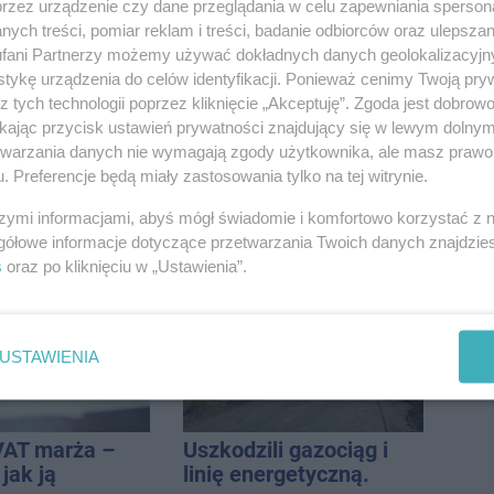
przez urządzenie czy dane przeglądania w celu zapewniania sperson
ych treści, pomiar reklam i treści, badanie odbiorców oraz ulepszan
fani Partnerzy możemy używać dokładnych danych geolokalizacyjn
tykę urządzenia do celów identyfikacji. Ponieważ cenimy Twoją pry
z tych technologii poprzez kliknięcie „Akceptuję”. Zgoda jest dobro
ikając przycisk ustawień prywatności znajdujący się w lewym dolny
etwarzania danych nie wymagają zgody użytkownika, ale masz prawo 
. Preferencje będą miały zastosowania tylko na tej witrynie.
e na Rąbinie.
Kombajn wpadł do
szymi informacjami, abyś mógł świadomie i komfortowo korzystać z
owany w
rowu, są utrudnienia
gółowe informacje dotyczące przetwarzania Twoich danych znajdzi
s
oraz po kliknięciu w „Ustawienia”.
USTAWIENIA
VAT marża –
Uszkodzili gazociąg i
 jak ją
linię energetyczną.