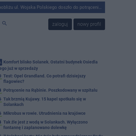
olskiego doszło do potrącenia mężczyzny przez kierującego Mercedesem.
search
zaloguj
nowy profil
Komfort blisko Solanek. Ostatni budynek Osiedla
.
ego już w sprzedaży
0
Test: Opel Grandland. Co potrafi dzisiejszy
flagowiec?
4
Potrącenie na Rąbinie. Poszkodowany w szpitalu
6
Tak brzmią Kujawy. 15 kapel spotkało się w
Solankach
6
Mikrobus w rowie. Utrudnienia na krajówce
4
Tak źle jest z wodą w Solankach. Wyłączono
fontannę i zaplanowano dolewkę