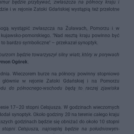
hmur będzie przybywać, zwłaszcza na północy kraju i
ie i w rejonie Zatoki Gdańskiej wystąpią też przelotne
mogą wystąpić zwłaszcza na Żuławach, Pomorzu i w
 kujawsko-pomorskiego. "Nad resztą kraju powinno być
y to bardzo symboliczne" – przekazał synoptyk.
burzom będzie towarzyszył silny wiatr, który w porywach
ymon Ogórek
.
dnia. Wieczorem burze na północy powinny stopniowo
 głównie w rejonie Zatoki Gdańskiej i na Pomorzu
odu do północnego-wschodu będą to raczej zjawiska
sie 17–20 stopni Celsjusza. W godzinach wieczornych
odał synoptyk. Około godziny 20 na terenie całego kraju
jszych godzinach będzie się obniżać do około 10 stopni
topni Celsjusza, najcieplej będzie na południowym-