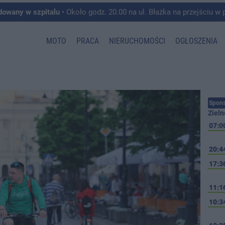
dowany w szpitalu
• Około godz. 20.00 na ul. Błażka na przejściu w pobliżu ul. Wojska P
MOTO
PRACA
NIERUCHOMOŚCI
OGŁOSZENIA
Spons
Zieln
07:0
20:4
17:3
11:1
10:3