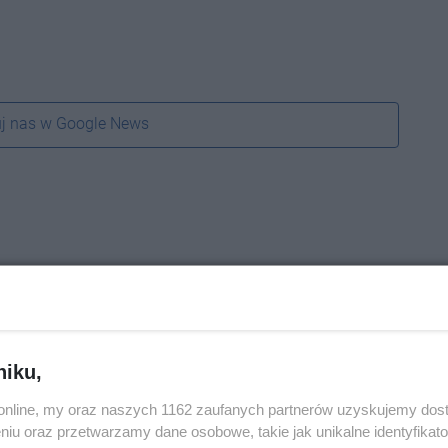
j nas w Google News
niku,
o.online, my oraz naszych 1162 zaufanych partnerów uzyskujemy dos
niu oraz przetwarzamy dane osobowe, takie jak unikalne identyfikat