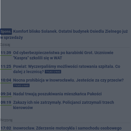
Komfort blisko Solanek. Ostatni budynek Osiedla Zielnego już
Spons.
w sprzedaży
Dzisiaj
11:39
Od cyberbezpieczeństwa po karabinki Grot. Uczniowie
"Kaspra" szkolili się w WAT
11:25
Powiat: Wyczerpaliśmy możliwości ratowania szpitala. Co
dalej z lecznicą?
TYLKO U NAS
10:04
Nocna prohibicja w Inowrocławiu. Jesteście za czy przeciw?
TYLKO U NAS
09:34
Nadal trwają poszukiwania mieszkańca Pakości
09:19
Zakazy ich nie zatrzymały. Policjanci zatrzymali trzech
kierowców
Wczoraj
17:02
Inowrocław. Zderzenie motocykla i samochodu osobowego