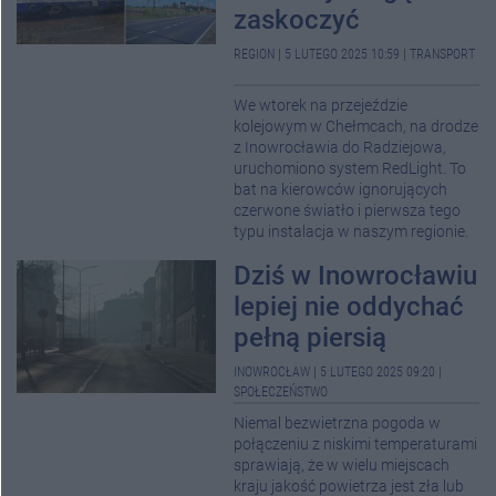
zaskoczyć
REGION
|
5 LUTEGO 2025 10:59
|
TRANSPORT
We wtorek na przejeździe
kolejowym w Chełmcach, na drodze
z Inowrocławia do Radziejowa,
uruchomiono system RedLight. To
bat na kierowców ignorujących
czerwone światło i pierwsza tego
typu instalacja w naszym regionie.
Dziś w Inowrocławiu
lepiej nie oddychać
pełną piersią
INOWROCŁAW
|
5 LUTEGO 2025 09:20
|
SPOŁECZEŃSTWO
Niemal bezwietrzna pogoda w
połączeniu z niskimi temperaturami
sprawiają, że w wielu miejscach
kraju jakość powietrza jest zła lub