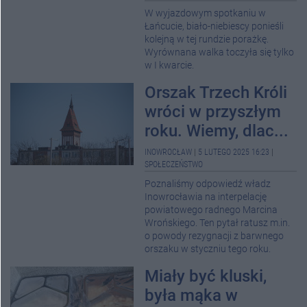
W wyjazdowym spotkaniu w
Łańcucie, biało-niebiescy ponieśli
kolejną w tej rundzie porażkę.
Wyrównana walka toczyła się tylko
w I kwarcie.
Orszak Trzech Króli
wróci w przyszłym
roku. Wiemy, dlac...
INOWROCŁAW
|
5 LUTEGO 2025 16:23
|
SPOŁECZEŃSTWO
Poznaliśmy odpowiedź władz
Inowrocławia na interpelację
powiatowego radnego Marcina
Wrońskiego. Ten pytał ratusz m.in.
o powody rezygnacji z barwnego
orszaku w styczniu tego roku.
Miały być kluski,
była mąka w