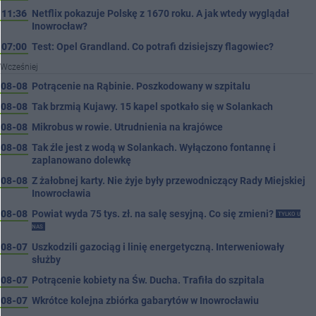
11:36
Netflix pokazuje Polskę z 1670 roku. A jak wtedy wyglądał
Inowrocław?
07:00
Test: Opel Grandland. Co potrafi dzisiejszy flagowiec?
Wcześniej
08-08
Potrącenie na Rąbinie. Poszkodowany w szpitalu
08-08
Tak brzmią Kujawy. 15 kapel spotkało się w Solankach
08-08
Mikrobus w rowie. Utrudnienia na krajówce
08-08
Tak źle jest z wodą w Solankach. Wyłączono fontannę i
zaplanowano dolewkę
08-08
Z żałobnej karty. Nie żyje były przewodniczący Rady Miejskiej
Inowrocławia
08-08
Powiat wyda 75 tys. zł. na salę sesyjną. Co się zmieni?
TYLKO U
NAS
08-07
Uszkodzili gazociąg i linię energetyczną. Interweniowały
służby
08-07
Potrącenie kobiety na Św. Ducha. Trafiła do szpitala
08-07
Wkrótce kolejna zbiórka gabarytów w Inowrocławiu