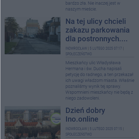
bardzo zła. Nie inaczej jest w
naszym mieście.
Na tej ulicy chcieli
zakazu parkowania
dla postronnych....
INOWROCŁAW
|
5 LUTEGO 2025 07:17
|
SPOŁECZEŃSTWO
Mieszkańcy ulic Władysława
Hermana i św. Ducha napisali
petycję do radnego, a ten przekazał
ich uwagi władzom miasta. Właśnie
poznaliśmy wynik tej sprawy.
Wspomnieni mieszkańcy nie będą z
niego zadowoleni.
Dzień dobry
Ino.online
INOWROCŁAW
|
5 LUTEGO 2025 07:15
|
SPOŁECZEŃSTWO