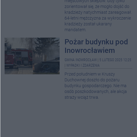
miejscowych sklepów. Gdy tylko
zorientował się, że mogło dojść do
kradzieży natychmiast zareagował.
64-letni mężczyzna za wykroczenie
kradzieży został ukarany
mandatem.
Pożar budynku pod
Inowrocławiem
GMINA INOWROCŁAW
|
5 LUTEGO 2025 12:25
|
WYPADKI I ZDARZENIA
Przed południem w Kruszy
Duchownej doszło do pożaru
budynku gospodarczego. Nie ma
osób poszkodowanych, ale akcja
straży wciąż trwa.