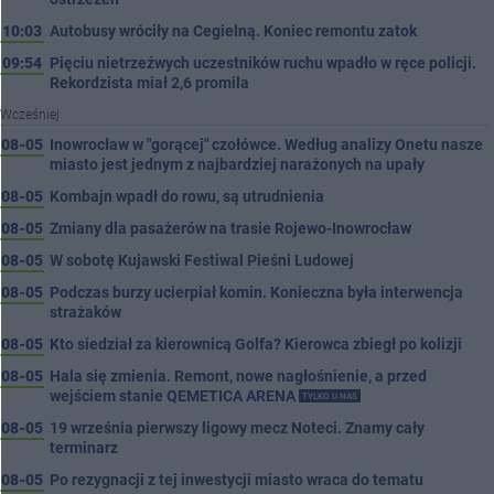
10:03
Autobusy wróciły na Cegielną. Koniec remontu zatok
09:54
Pięciu nietrzeźwych uczestników ruchu wpadło w ręce policji.
Rekordzista miał 2,6 promila
Wcześniej
08-05
Inowrocław w "gorącej" czołówce. Według analizy Onetu nasze
miasto jest jednym z najbardziej narażonych na upały
08-05
Kombajn wpadł do rowu, są utrudnienia
08-05
Zmiany dla pasażerów na trasie Rojewo-Inowrocław
08-05
W sobotę Kujawski Festiwal Pieśni Ludowej
08-05
Podczas burzy ucierpiał komin. Konieczna była interwencja
strażaków
08-05
Kto siedział za kierownicą Golfa? Kierowca zbiegł po kolizji
08-05
Hala się zmienia. Remont, nowe nagłośnienie, a przed
wejściem stanie QEMETICA ARENA
TYLKO U NAS
08-05
19 września pierwszy ligowy mecz Noteci. Znamy cały
terminarz
08-05
Po rezygnacji z tej inwestycji miasto wraca do tematu