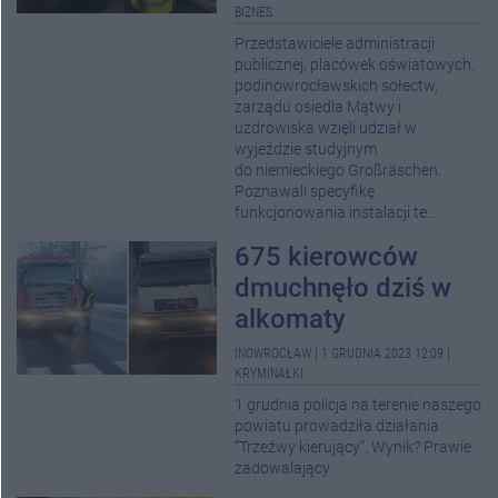
BIZNES
Przedstawiciele administracji
publicznej, placówek oświatowych,
podinowrocławskich sołectw,
zarządu osiedla Mątwy i
uzdrowiska wzięli udział w
wyjeździe studyjnym
do niemieckiego Großräschen.
Poznawali specyfikę
funkcjonowania instalacji te...
675 kierowców
dmuchnęło dziś w
alkomaty
INOWROCŁAW
|
1 GRUDNIA 2023 12:09
|
KRYMINAŁKI
1 grudnia policja na terenie naszego
powiatu prowadziła działania
“Trzeźwy kierujący”. Wynik? Prawie
zadowalający.