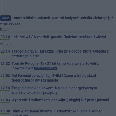
Komfort blisko Solanek. Ostatni budynek Osiedla Zielnego już
Spons.
w sprzedaży
Dzisiaj
08:14
Lekarze w USA zbadali Ignasia. Rodzice przekazali wieści
Wczoraj
22:14
Tragedia przy ul. Mieszka I. Nie żyje osoba, która wypadła z
czwartego piętra
21:22
Tour de Pologne. Tak 21 lat temu kolarze startowali z
Inowrocławia
PROSTO Z ARCHIWUM
12:53
Dni Pakości coraz bliżej. ENEJ i Dżem wśród gwiazd
tegorocznego święta miasta
12:14
Tragedia pod Janikowem. Na słupie energetycznym
znaleziono ciało mężczyzny
11:43
Wyprzedził radiowóz na podwójnej ciągłej tuż przed pasami
10:08
Silny wiatr łamał drzewa i uszkodził dach. To nie koniec
ostrzeżeń