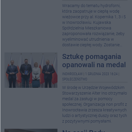
Wracamy do tematu hydroforni,
która zaopatruje w ciepłą wodę
wieżowce przy al. Kopernika 1, 3 i 5
w Inowrocławiu. Kujawska
Spółdzielnia Mieszkaniowa
zaproponowała rozwiązanie, żeby
wyeliminować utrudnienia w
dostawie ciepłej wody. Zostanie...
Sztukę pomagania
opanowali na medal
INOWROCŁAW
|
1 GRUDNIA 2023 16:24
|
SPOŁECZEŃSTWO
W środę w Urzędzie Wojewódzkim
Stowarzyszenie Alter Ino otrzymało
medal za zasługi w pomocy
społecznej. Organizacja non profit z
Inowrocławia zrzesza kreatywnych
ludzi o artystycznej duszy oraz tych
z pozytywnymi pomysłami.