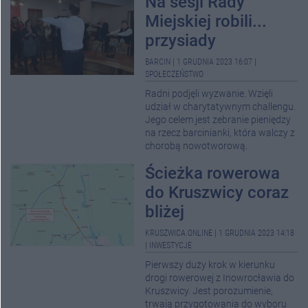
Na sesji Rady
Miejskiej robili...
przysiady
BARCIN
|
1 GRUDNIA 2023 16:07
|
SPOŁECZEŃSTWO
Radni podjęli wyzwanie. Wzięli
udział w charytatywnym challengu.
Jego celem jest zebranie pieniędzy
na rzecz barcinianki, która walczy z
chorobą nowotworową.
Ścieżka rowerowa
do Kruszwicy coraz
bliżej
KRUSZWICA.ONLINE
|
1 GRUDNIA 2023 14:18
|
INWESTYCJE
Pierwszy duży krok w kierunku
drogi rowerowej z Inowrocławia do
Kruszwicy. Jest porozumienie,
trwają przygotowania do wyboru