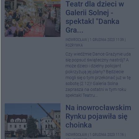
Teatr dla dzieci w
Galerii Solnej -
spektakl "Danka
Gra...
INOWROCŁAW
|
1 GRUDNIA 2023 11:39
|
ROZRYWKA
Czy wiedźmie Dance Grażynie uda
się popsuć świąteczny nastrój? A
może dzieci i dzielny policjant
pokrzyżują jej plany? Będziecie
mogli się o tym przekonać już w tę
sobotę (2.12)! Galeria Solna
zaprasza na ostatni w tym roku
spektakl Teatru...
Na inowrocławskim
Rynku pojawiła się
choinka
INOWROCŁAW
|
1 GRUDNIA 2023 11:16
|