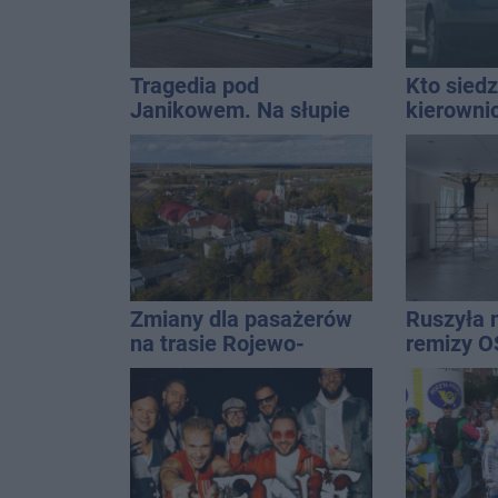
Tragedia pod
Kto siedz
Janikowem. Na słupie
kierowni
energetycznym
Kierowca
znaleziono ciało
kolizji
mężczyzny
Zmiany dla pasażerów
Ruszyła 
na trasie Rojewo-
remizy O
Inowrocław