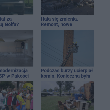
iał za
Hala się zmienia.
cą Golfa?
Remont, nowe
 zbiegł po
nagłośnienie, a przed
wejściem stanie
QEMETICA ARENA
modernizacja
Podczas burzy ucierpiał
SP w Pakości
komin. Konieczna była
interwencja strażaków