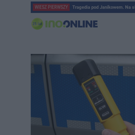
WIESZ PIERWSZY
Tragedia pod Janikowem. Na s