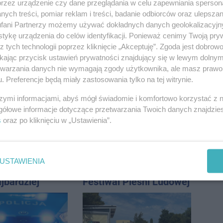
przez urządzenie czy dane przeglądania w celu zapewniania sperson
ych treści, pomiar reklam i treści, badanie odbiorców oraz ulepszan
fani Partnerzy możemy używać dokładnych danych geolokalizacyjn
tykę urządzenia do celów identyfikacji. Ponieważ cenimy Twoją pry
z tych technologii poprzez kliknięcie „Akceptuję”. Zgoda jest dobro
ikając przycisk ustawień prywatności znajdujący się w lewym dolny
ka zderzyła się
Kombajn wpadł do
etwarzania danych nie wymagają zgody użytkownika, ale masz prawo 
jnem. Na
rowu, są utrudnienia
. Preferencje będą miały zastosowania tylko na tej witrynie.
lądował
ec LPR
szymi informacjami, abyś mógł świadomie i komfortowo korzystać z
gółowe informacje dotyczące przetwarzania Twoich danych znajdzi
s
oraz po kliknięciu w „Ustawienia”.
USTAWIENIA
zyjnik damski
W sobotę Kujawski
jbardziej
Festiwal Pieśni Ludowej
lny? Modele,
ują do wielu