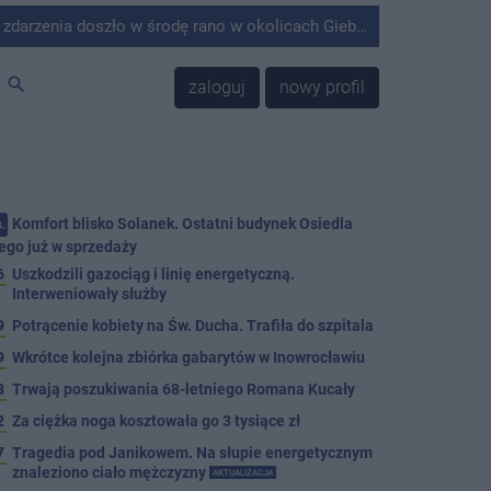
środę rano w okolicach Giebni koło Janikowa. Wówczas na słupie energetycznym odnaleziono ciało mężczyzny.
search
zaloguj
nowy profil
Komfort blisko Solanek. Ostatni budynek Osiedla
.
ego już w sprzedaży
6
Uszkodzili gazociąg i linię energetyczną.
Interweniowały służby
9
Potrącenie kobiety na Św. Ducha. Trafiła do szpitala
9
Wkrótce kolejna zbiórka gabarytów w Inowrocławiu
8
Trwają poszukiwania 68-letniego Romana Kucały
2
Za ciężka noga kosztowała go 3 tysiące zł
7
Tragedia pod Janikowem. Na słupie energetycznym
znaleziono ciało mężczyzny
AKTUALIZACJA