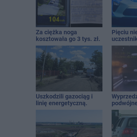
Za ciężka noga
Pięciu n
kosztowała go 3 tys. zł.
uczestni
Do tego 13 punktów
wpadło w 
Rekordzis
promila
Uszkodzili gazociąg i
Wyprzedz
linię energetyczną.
podwójnej
Interweniowały służby
przed pa