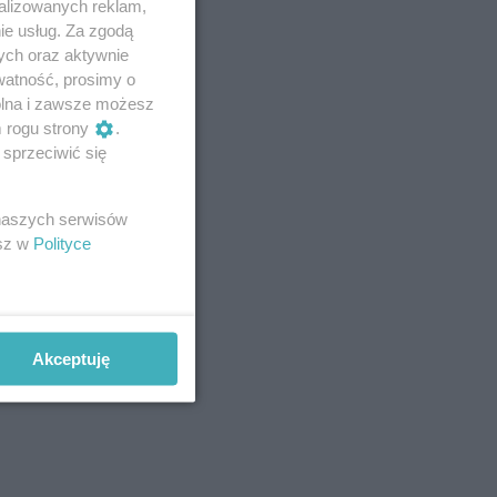
alizowanych reklam,
ie usług. Za zgodą
ych oraz aktywnie
watność, prosimy o
wolna i zawsze możesz
m rogu strony
.
sprzeciwić się
 naszych serwisów
esz w
Polityce
Akceptuję