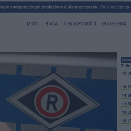
łupie energetycznym znaleziono ciało mężczyzny
• Do tragicznego zdarzenia doszło w 
MOTO
PRACA
NIERUCHOMOŚCI
OGŁOSZENIA
Spons
Zieln
16:3
16:2
14:3
11:3
10:5
10:1