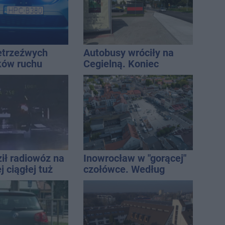
ietrzeźwych
Autobusy wróciły na
ków ruchu
Cegielną. Koniec
ręce policji.
remontu zatok
ta miał 2,6
ił radiowóz na
Inowrocław w "gorącej"
 ciągłej tuż
czołówce. Według
sami
analizy Onetu nasze
miasto jest jednym z
najbardziej narażonych
na upały