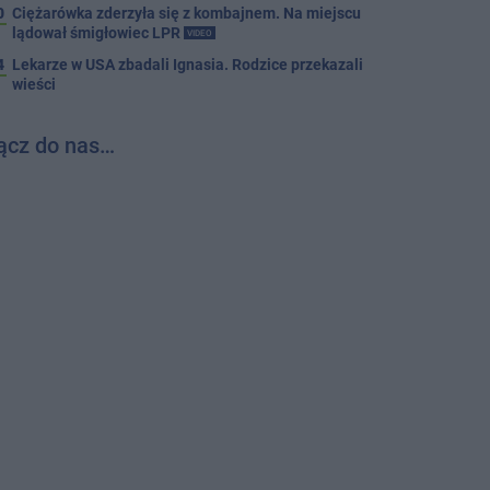
0
Ciężarówka zderzyła się z kombajnem. Na miejscu
lądował śmigłowiec LPR
VIDEO
4
Lekarze w USA zbadali Ignasia. Rodzice przekazali
wieści
ącz do nas…