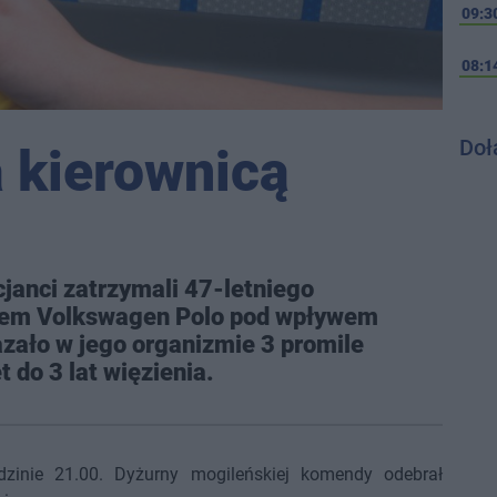
09:3
08:1
Doł
a kierownicą
icjanci zatrzymali 47-letniego
dem Volkswagen Polo pod wpływem
zało w jego organizmie 3 promile
 do 3 lat więzienia.
zinie 21.00. Dyżurny mogileńskiej komendy odebrał