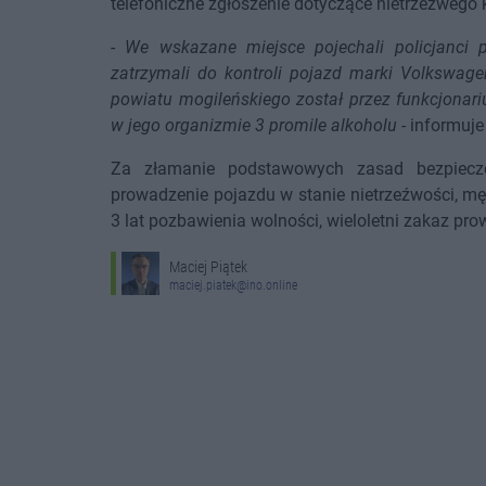
telefoniczne zgłoszenie dotyczące nietrzeźwego 
-
We wskazane miejsce pojechali policjanci p
zatrzymali do kontroli pojazd marki Volkswage
powiatu mogileńskiego został przez funkcjonar
w jego organizmie 3 promile alkoholu
- informuje
Za złamanie podstawowych zasad bezpiecz
prowadzenie pojazdu w stanie nietrzeźwości, m
3 lat pozbawienia wolności, wieloletni zakaz p
Maciej Piątek
maciej.piatek@ino.online