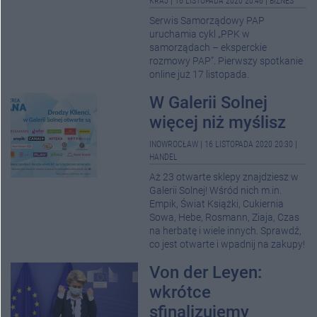
KRAJ
|
16 LISTOPADA 2020 20:46
|
BIZNES
Serwis Samorządowy PAP
uruchamia cykl „PPK w
samorządach – eksperckie
rozmowy PAP”. Pierwszy spotkanie
online już 17 listopada.
W Galerii Solnej
więcej niż myślisz
INOWROCŁAW
|
16 LISTOPADA 2020 20:30
|
HANDEL
Aż 23 otwarte sklepy znajdziesz w
Galerii Solnej! Wśród nich m.in.
Empik, Świat Książki, Cukiernia
Sowa, Hebe, Rosmann, Ziaja, Czas
na herbatę i wiele innych. Sprawdź,
co jest otwarte i wpadnij na zakupy!
Von der Leyen:
wkrótce
sfinalizujemy