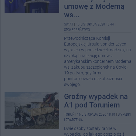
umowę z Moderną
ws...
ŚWIAT
|
16 LISTOPADA 2020 18:44
|
SPOŁECZEŃSTWO
Przewodnicząca Komisji
Europejskiej Ursula von der Leyen
wyraziła w poniedziałek nadzieję na
szybką finalizację umów z
amerykańskim koncernem Moderna
ws. zakupu szczepionek na Covid-
19 po tym, gdy firma
poinformowała o skuteczności
swojego...
Groźny wypadek na
A1 pod Toruniem
TORUŃ
|
16 LISTOPADA 2020 18:10
|
WYPADKI
I ZDARZENIA
Dwie osoby zostały ranne w
wypadku, do jakiego doszło dziś