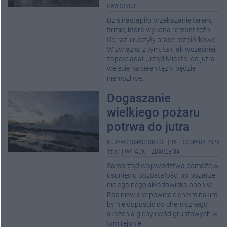
INWESTYCJE
Dziś nastąpiło przekazanie terenu
firmie, która wykona remont tężni.
Od razu ruszyły prace rozbiórkowe.
W związku z tym, tak jak wcześniej
zapowiadał Urząd Miasta, od jutra
wejście na teren tężni będzie
niemożliwe.
Dogaszanie
wielkiego pożaru
potrwa do jutra
KUJAWSKO-POMORSKIE
|
16 LISTOPADA 2020
15:57
|
WYPADKI I ZDARZENIA
Samorząd województwa pomoże w
usunięciu pozostałości po pożarze
nielegalnego składowiska opon w
Raciniewie w powiecie chełmińskim,
by nie dopuścić do chemicznego
skażenia gleby i wód gruntowych w
tym rejonie.