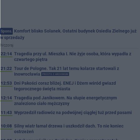
Komfort blisko Solanek. Ostatni budynek Osiedla Zielnego już
Spons.
w sprzedaży
Wczoraj
22:14
Tragedia przy ul. Mieszka I. Nie żyje osoba, która wypadła z
czwartego piętra
21:22
Tour de Pologne. Tak 21 lat temu kolarze startowali z
Inowrocławia
PROSTO Z ARCHIWUM
12:53
Dni Pakości coraz bliżej. ENEJ i Dżem wśród gwiazd
tegorocznego święta miasta
12:14
Tragedia pod Janikowem. Na słupie energetycznym
znaleziono ciało mężczyzny
11:43
Wyprzedził radiowóz na podwójnej ciągłej tuż przed pasami
10:08
Silny wiatr łamał drzewa i uszkodził dach. To nie koniec
ostrzeżeń