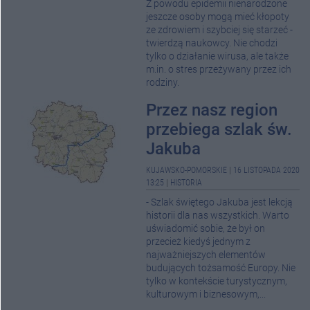
Z powodu epidemii nienarodzone
jeszcze osoby mogą mieć kłopoty
ze zdrowiem i szybciej się starzeć -
twierdzą naukowcy. Nie chodzi
tylko o działanie wirusa, ale także
m.in. o stres przeżywany przez ich
rodziny.
Przez nasz region
przebiega szlak św.
Jakuba
KUJAWSKO-POMORSKIE
|
16 LISTOPADA 2020
13:25
|
HISTORIA
- Szlak świętego Jakuba jest lekcją
historii dla nas wszystkich. Warto
uświadomić sobie, że był on
przecież kiedyś jednym z
najważniejszych elementów
budujących tożsamość Europy. Nie
tylko w kontekście turystycznym,
kulturowym i biznesowym,...