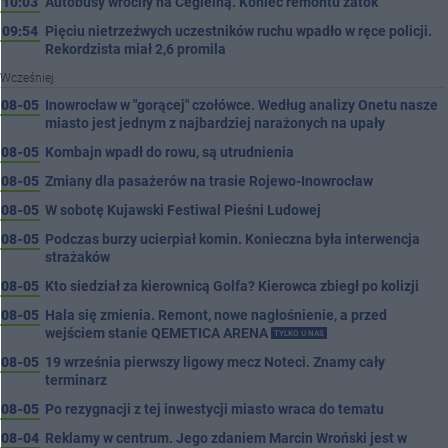
10:03
Autobusy wróciły na Cegielną. Koniec remontu zatok
09:54
Pięciu nietrzeźwych uczestników ruchu wpadło w ręce policji.
Rekordzista miał 2,6 promila
Wcześniej
08-05
Inowrocław w "gorącej" czołówce. Według analizy Onetu nasze
miasto jest jednym z najbardziej narażonych na upały
08-05
Kombajn wpadł do rowu, są utrudnienia
08-05
Zmiany dla pasażerów na trasie Rojewo-Inowrocław
08-05
W sobotę Kujawski Festiwal Pieśni Ludowej
08-05
Podczas burzy ucierpiał komin. Konieczna była interwencja
strażaków
08-05
Kto siedział za kierownicą Golfa? Kierowca zbiegł po kolizji
08-05
Hala się zmienia. Remont, nowe nagłośnienie, a przed
wejściem stanie QEMETICA ARENA
TYLKO U NAS
08-05
19 września pierwszy ligowy mecz Noteci. Znamy cały
terminarz
08-05
Po rezygnacji z tej inwestycji miasto wraca do tematu
08-04
Reklamy w centrum. Jego zdaniem Marcin Wroński jest w