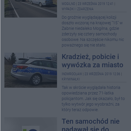
MOGILNO
|
23 WRZEŚNIA 2019 12:41
|
WYPADKI I ZDARZENIA
Do groźnie wyglądającej kolizji
doszło wczoraj na krajowej "15" w
Żabnie niedaleko Mogilna, gdzie
zderzyły się cztery samochody
osobowe. Na szczęście nikomu nic
poważnego się nie stało.
Kradzież, pobicie i
wywózka za miasto
INOWROCŁAW
|
23 WRZEŚNIA 2019 12:36
|
KRYMINAŁKI
Tak w skrócie wyglądała historia
opowiedziana przez 71-latka
policjantom. Jak się okazało, był to
tylko wytwór jego wyobraźni, za
który teraz odpowie.
Ten samochód nie
nadawał się do