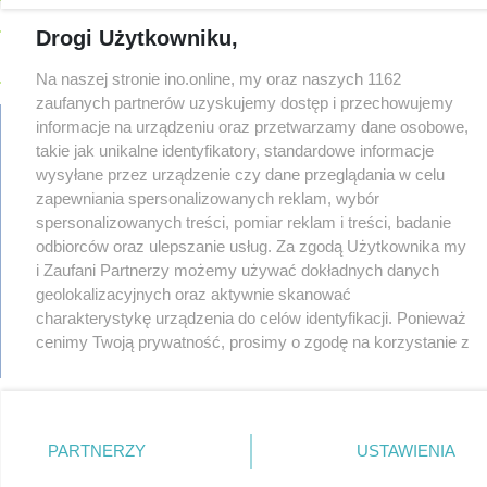
08-04
91-latek chciał pomnożyć oszczędności. Stracił ponad 10 tys.
Drogi Użytkowniku,
zł
08-04
Polifonika z Inowrocławia zagrała na Harendzie. Muzyczny
Na naszej stronie ino.online, my oraz naszych 1162
hołd dla Jana Kasprowicza
zaufanych partnerów uzyskujemy dostęp i przechowujemy
08-04
Jest wykonawca remontu dachu sali gimastycznej
informacje na urządzeniu oraz przetwarzamy dane osobowe,
takie jak unikalne identyfikatory, standardowe informacje
08-04
Dlaczego sauny, a nie boiska dla dzieci? Ratusz odpowiada
wysyłane przez urządzenie czy dane przeglądania w celu
regulamin
08-04
Połowa wakacji na drogach. Policja podsumowała lipiec
zapewniania spersonalizowanych reklam, wybór
reklama
08-04
Wroński do radnych: Zamiast ingerować w prywatną własność
spersonalizowanych treści, pomiar reklam i treści, badanie
redakcja
zajmijcie się gospodarką
odbiorców oraz ulepszanie usług. Za zgodą Użytkownika my
pliki cookies
08-04
Darrell Harris: Możemy nawiązać walkę z każdym w tej lidze
i Zaufani Partnerzy możemy używać dokładnych danych
prywatność
reklamacje
geolokalizacyjnych oraz aktywnie skanować
08-03
Zarzut dla kierowcy Mercedesa po tragedii na Rąbinie
TYLKO U
gowork.pl
charakterystykę urządzenia do celów identyfikacji. Ponieważ
NAS
oferty pracy
cenimy Twoją prywatność, prosimy o zgodę na korzystanie z
08-03
Sen o potędze. Nowy utwór rapera z Inowrocławia przeciwko
© copyright 2000-2026 Ino-online Media
tych technologii poprzez kliknięcie „Akceptuję”. Zgoda jest
uzależnieniom
dobrowolna i zawsze możesz ją zmienić/wycofać klikając
08-03
Widziałeś ten wypadek? Policja szuka świadków
przycisk ustawień prywatności znajdujący się w lewym
08-03
Masowe kontrole na drogach. Cztery osoby prowadziły po
dolnym rogu strony
. Niektóre rodzaje przetwarzania
PARTNERZY
USTAWIENIA
alkoholu
danych nie wymagają zgody użytkownika, ale masz prawo
08-03
147 km/h zamiast 90. 29-latek stracił prawo jazdy na trzy
sprzeciwić się takiemu przetwarzaniu. Preferencje będą