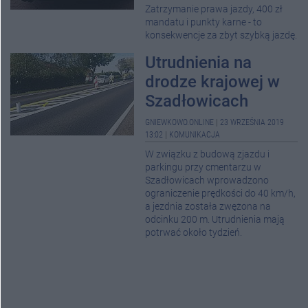
Zatrzymanie prawa jazdy, 400 zł
mandatu i punkty karne - to
konsekwencje za zbyt szybką jazdę.
Utrudnienia na
drodze krajowej w
Szadłowicach
GNIEWKOWO.ONLINE
|
23 WRZEŚNIA 2019
13:02
|
KOMUNIKACJA
W związku z budową zjazdu i
parkingu przy cmentarzu w
Szadłowicach wprowadzono
ograniczenie prędkości do 40 km/h,
a jezdnia została zwężona na
odcinku 200 m. Utrudnienia mają
potrwać około tydzień.