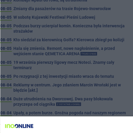
08-05
Kombajn wpadł do rowu, są utrudnienia
08-05
Zmiany dla pasażerów na trasie Rojewo-Inowrocław
08-05
W sobotę Kujawski Festiwal Pieśni Ludowej
08-05
Podczas burzy ucierpiał komin. Konieczna była interwencja
strażaków
08-05
Kto siedział za kierownicą Golfa? Kierowca zbiegł po kolizji
08-05
Hala się zmienia. Remont, nowe nagłośnienie, a przed
wejściem stanie QEMETICA ARENA
TYLKO U NAS
08-05
19 września pierwszy ligowy mecz Noteci. Znamy cały
terminarz
08-05
Po rezygnacji z tej inwestycji miasto wraca do tematu
08-04
Reklamy w centrum. Jego zdaniem Marcin Wroński jest w
błędzie [akt.]
08-04
Duże utrudnienia na Dworcowej. Dwa pasy blokowała
przyczepa od ciągnika
Z OSTATNIEJ CHWILI
08-04
Upały, a potem burze. Groźna pogoda nad naszym regionem
08-04
Ruszyła modernizacja remizy OSP w Pakości
08-04
Kolizja na Rąbinie. Policja szuka kierowcy Golfa