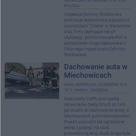
INOWROCŁAW
|
23 WRZEŚNIA 2019 19:33
|
EKOLOGIA
Inspekcja Ochrony Środowiska
kontroluje składowiska odpadów z
oczyszczalni "Czajka" w Warszawie
oraz firmy zajmujące się ich
utylizacją - poinformowała PAP w
poniedziałek Kinga Dębkowska z
Głównego Inspektoratu Ochrony
Środowiska.
Dachowanie auta w
Miechowicach
GMINA INOWROCŁAW
|
23 WRZEŚNIA 2019
18:12
|
WYPADKI I ZDARZENIA
Dwie osoby trafiły pod opiekę
ratowników medycznych po tym,
jak doszło do dachowania skody w
Miechowicach pod Inowrocławiem.
Pojazd uszkodził też ogrodzenie
jednej z posesji. Na czas
prowadzonej akcji służb droga była