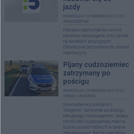
jazdy
INOWROCŁAW
|
23 WRZEŚNIA 2019 12:23
|
SPOŁECZEŃSTWO
Policjanci zatrzymali do kontroli
kierowcę volkswagena, który jechał
na światłach pozycyjnych.
Ostatecznie zatrzymano mu dowód
rejestracyjny.
Pijany cudzoziemiec
zatrzymany po
pościgu
INOWROCŁAW
|
23 WRZEŚNIA 2019 12:15
|
WYPADKI I ZDARZENIA
Inowrocławscy policjanci z
"drogówki" zatrzymali po pościgu
kierującego volkswagenem. Jadący
nim 63-letni cudzoziemiec miał na
liczniku ponad 100km/h w terenie
zabudowanym. Był też nietrzeźwy.