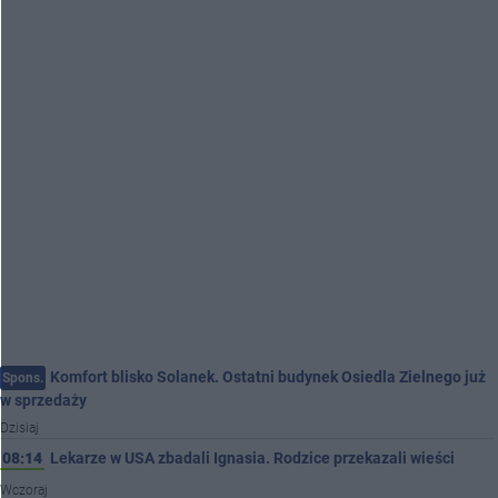
Komfort blisko Solanek. Ostatni budynek Osiedla Zielnego już
Spons.
w sprzedaży
Dzisiaj
08:14
Lekarze w USA zbadali Ignasia. Rodzice przekazali wieści
Wczoraj