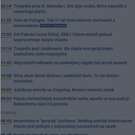
22:14
Tragedia przy ul. Mieszka I. Nie żyje osoba, która wypadła z
czwartego piętra
21:22
Tour de Pologne. Tak 21 lat temu kolarze startowali z
Inowrocławia
PROSTO Z ARCHIWUM
12:53
Dni Pakości coraz bliżej. ENEJ i Dżem wśród gwiazd
tegorocznego święta miasta
12:14
Tragedia pod Janikowem. Na słupie energetycznym
znaleziono ciało mężczyzny
11:43
Wyprzedził radiowóz na podwójnej ciągłej tuż przed pasami
10:08
Silny wiatr łamał drzewa i uszkodził dach. To nie koniec
ostrzeżeń
10:03
Autobusy wróciły na Cegielną. Koniec remontu zatok
09:54
Pięciu nietrzeźwych uczestników ruchu wpadło w ręce policji.
Rekordzista miał 2,6 promila
Wcześniej
08-05
Inowrocław w "gorącej" czołówce. Według analizy Onetu nasze
miasto jest jednym z najbardziej narażonych na upały