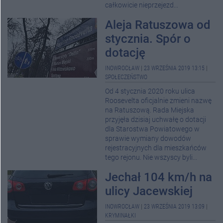
całkowicie nieprzejezd...
Aleja Ratuszowa od
stycznia. Spór o
dotację
INOWROCŁAW
|
23 WRZEŚNIA 2019 13:15
|
SPOŁECZEŃSTWO
Od 4 stycznia 2020 roku ulica
Roosevelta oficjalnie zmieni nazwę
na Ratuszową. Rada Miejska
przyjęła dzisiaj uchwałę o dotacji
dla Starostwa Powiatowego w
sprawie wymiany dowodów
rejestracyjnych dla mieszkańców
tego rejonu. Nie wszyscy byli...
Jechał 104 km/h na
ulicy Jacewskiej
INOWROCŁAW
|
23 WRZEŚNIA 2019 13:09
|
KRYMINAŁKI