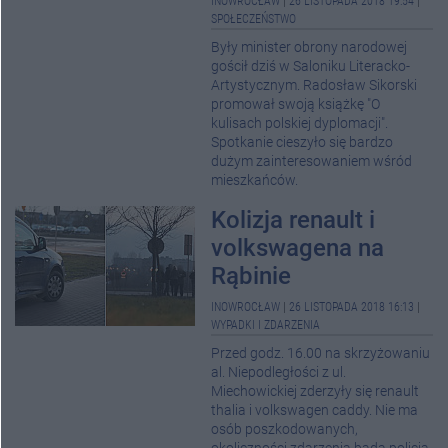
INOWROCŁAW
|
26 LISTOPADA 2018 19:54
|
SPOŁECZEŃSTWO
Były minister obrony narodowej
gościł dziś w Saloniku Literacko-
Artystycznym. Radosław Sikorski
promował swoją książkę "O
kulisach polskiej dyplomacji".
Spotkanie cieszyło się bardzo
dużym zainteresowaniem wśród
mieszkańców.
Kolizja renault i
volkswagena na
Rąbinie
INOWROCŁAW
|
26 LISTOPADA 2018 16:13
|
WYPADKI I ZDARZENIA
Przed godz. 16.00 na skrzyżowaniu
al. Niepodległości z ul.
Miechowickiej zderzyły się renault
thalia i volkswagen caddy. Nie ma
osób poszkodowanych,