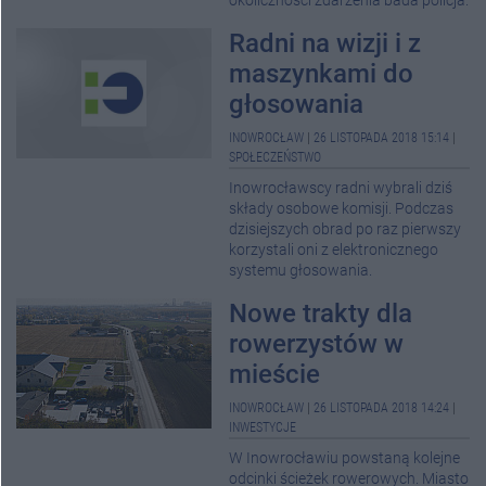
okoliczności zdarzenia bada policja.
Radni na wizji i z
maszynkami do
głosowania
INOWROCŁAW
|
26 LISTOPADA 2018 15:14
|
SPOŁECZEŃSTWO
Inowrocławscy radni wybrali dziś
składy osobowe komisji. Podczas
dzisiejszych obrad po raz pierwszy
korzystali oni z elektronicznego
systemu głosowania.
Nowe trakty dla
rowerzystów w
mieście
INOWROCŁAW
|
26 LISTOPADA 2018 14:24
|
INWESTYCJE
W Inowrocławiu powstaną kolejne
odcinki ścieżek rowerowych. Miasto