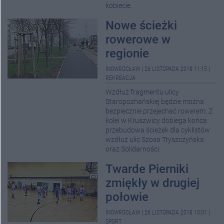
kobiecie.
Nowe ścieżki
rowerowe w
regionie
INOWROCŁAW
|
26 LISTOPADA 2018 11:15
|
REKREACJA
Wzdłuż fragmentu ulicy
Staropoznańskiej będzie można
bezpiecznie przejechać rowerem. Z
kolei w Kruszwicy dobiega końca
przebudowa ścieżek dla cyklistów
wzdłuż ulic Szosa Tryszczyńska
oraz Solidarności.
Twarde Pierniki
zmiękły w drugiej
połowie
INOWROCŁAW
|
26 LISTOPADA 2018 10:01
|
SPORT