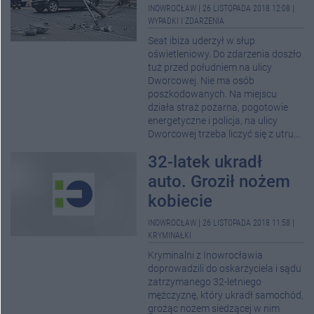
INOWROCŁAW
|
26 LISTOPADA 2018 12:08
|
WYPADKI I ZDARZENIA
Seat ibiza uderzył w słup
oświetleniowy. Do zdarzenia doszło
tuż przed południem na ulicy
Dworcowej. Nie ma osób
poszkodowanych. Na miejscu
działa straż pożarna, pogotowie
energetyczne i policja, na ulicy
Dworcowej trzeba liczyć się z utru...
32-latek ukradł
auto. Groził nożem
kobiecie
INOWROCŁAW
|
26 LISTOPADA 2018 11:58
|
KRYMINAŁKI
Kryminalni z Inowrocławia
doprowadzili do oskarżyciela i sądu
zatrzymanego 32-letniego
mężczyznę, który ukradł samochód,
grożąc nożem siedzącej w nim