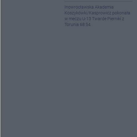
Inowrocławska Akademia
Koszykówki/Kasprowicz pokonała
w meczu U-13 Twarde Pierniki z
Torunia 68:54.