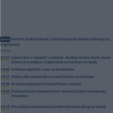
Komfort blisko Solanek. Ostatni budynek Osiedla Zielnego już
Spons.
w sprzedaży
Wczoraj
21:57
Inowrocław w "gorącej" czołówce. Według analizy Onetu nasze
miasto jest jednym z najbardziej narażonych na upały
14:43
Kombajn wpadł do rowu, są utrudnienia
14:21
Zmiany dla pasażerów na trasie Rojewo-Inowrocław
12:49
W sobotę Kujawski Festiwal Pieśni Ludowej
12:42
Podczas burzy ucierpiał komin. Konieczna była interwencja
strażaków
12:15
Kto siedział za kierownicą Golfa? Kierowca zbiegł po kolizji