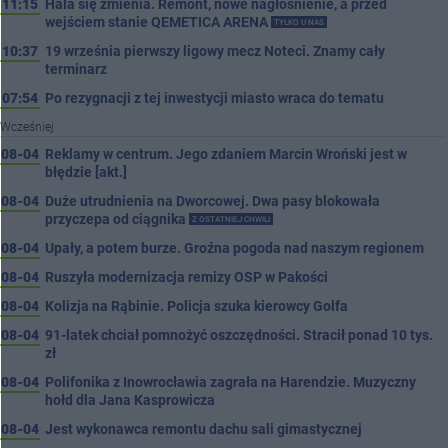
11:15
Hala się zmienia. Remont, nowe nagłośnienie, a przed
wejściem stanie QEMETICA ARENA
TYLKO U NAS
10:37
19 września pierwszy ligowy mecz Noteci. Znamy cały
terminarz
07:54
Po rezygnacji z tej inwestycji miasto wraca do tematu
Wcześniej
08-04
Reklamy w centrum. Jego zdaniem Marcin Wroński jest w
błędzie [akt.]
08-04
Duże utrudnienia na Dworcowej. Dwa pasy blokowała
przyczepa od ciągnika
Z OSTATNIEJ CHWILI
08-04
Upały, a potem burze. Groźna pogoda nad naszym regionem
08-04
Ruszyła modernizacja remizy OSP w Pakości
08-04
Kolizja na Rąbinie. Policja szuka kierowcy Golfa
08-04
91-latek chciał pomnożyć oszczędności. Stracił ponad 10 tys.
zł
08-04
Polifonika z Inowrocławia zagrała na Harendzie. Muzyczny
hołd dla Jana Kasprowicza
08-04
Jest wykonawca remontu dachu sali gimastycznej