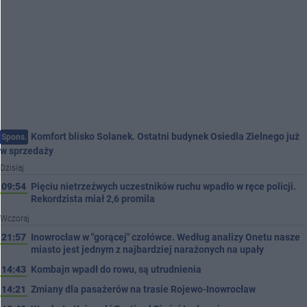
Komfort blisko Solanek. Ostatni budynek Osiedla Zielnego już
Spons.
w sprzedaży
Dzisiaj
09:54
Pięciu nietrzeźwych uczestników ruchu wpadło w ręce policji.
Rekordzista miał 2,6 promila
Wczoraj
21:57
Inowrocław w "gorącej" czołówce. Według analizy Onetu nasze
miasto jest jednym z najbardziej narażonych na upały
14:43
Kombajn wpadł do rowu, są utrudnienia
14:21
Zmiany dla pasażerów na trasie Rojewo-Inowrocław