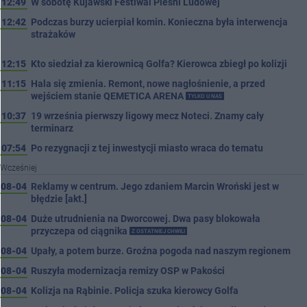
12:49
W sobotę Kujawski Festiwal Pieśni Ludowej
12:42
Podczas burzy ucierpiał komin. Konieczna była interwencja
strażaków
12:15
Kto siedział za kierownicą Golfa? Kierowca zbiegł po kolizji
11:15
Hala się zmienia. Remont, nowe nagłośnienie, a przed
wejściem stanie QEMETICA ARENA
TYLKO U NAS
10:37
19 września pierwszy ligowy mecz Noteci. Znamy cały
terminarz
07:54
Po rezygnacji z tej inwestycji miasto wraca do tematu
Wcześniej
08-04
Reklamy w centrum. Jego zdaniem Marcin Wroński jest w
błędzie [akt.]
08-04
Duże utrudnienia na Dworcowej. Dwa pasy blokowała
przyczepa od ciągnika
Z OSTATNIEJ CHWILI
08-04
Upały, a potem burze. Groźna pogoda nad naszym regionem
08-04
Ruszyła modernizacja remizy OSP w Pakości
08-04
Kolizja na Rąbinie. Policja szuka kierowcy Golfa