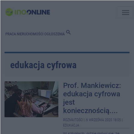
menu
search
PRACA
NIERUCHOMOŚCI
OGŁOSZENIA
edukacja cyfrowa
Prof. Mankiewicz:
edukacja cyfrowa
jest
koniecznością....
ROZMAITOŚCI
|
6 WRZEŚNIA 2020 18:05
|
EDUKACJA
W szkołach, gdzie mówi się, że