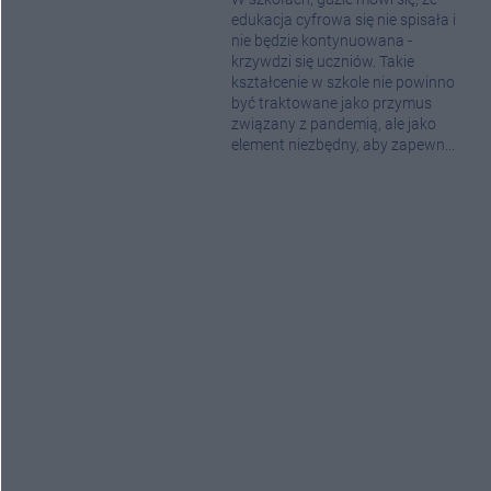
edukacja cyfrowa się nie spisała i
nie będzie kontynuowana -
krzywdzi się uczniów. Takie
kształcenie w szkole nie powinno
być traktowane jako przymus
związany z pandemią, ale jako
element niezbędny, aby zapewn...