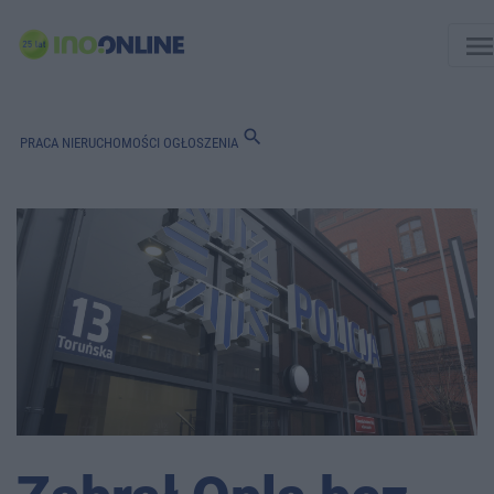
men
search
PRACA
NIERUCHOMOŚCI
OGŁOSZENIA