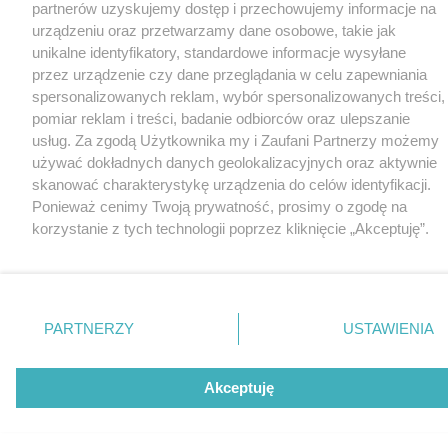
partnerów uzyskujemy dostęp i przechowujemy informacje na
urządzeniu oraz przetwarzamy dane osobowe, takie jak
unikalne identyfikatory, standardowe informacje wysyłane
przez urządzenie czy dane przeglądania w celu zapewniania
spersonalizowanych reklam, wybór spersonalizowanych treści,
pomiar reklam i treści, badanie odbiorców oraz ulepszanie
usług. Za zgodą Użytkownika my i Zaufani Partnerzy możemy
używać dokładnych danych geolokalizacyjnych oraz aktywnie
skanować charakterystykę urządzenia do celów identyfikacji.
Ponieważ cenimy Twoją prywatność, prosimy o zgodę na
korzystanie z tych technologii poprzez kliknięcie „Akceptuję”.
Zgoda jest dobrowolna i zawsze możesz ją zmienić/wycofać
klikając przycisk ustawień prywatności znajdujący się w lewym
dolnym rogu strony
. Niektóre rodzaje przetwarzania danych
nie wymagają zgody użytkownika, ale masz prawo sprzeciwić
PARTNERZY
USTAWIENIA
się takiemu przetwarzaniu. Preferencje będą miały
zastosowania tylko na tej witrynie.
Akceptuję
Zapoznaj się z poniższymi informacjami, abyś mógł świadomie
i komfortowo korzystać z naszych serwisów internetowych.
Szczegółowe informacje dotyczące przetwarzania Twoich