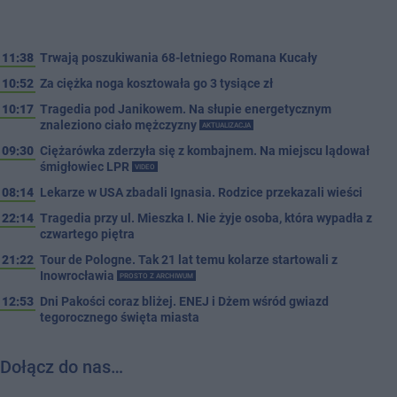
11:38
Trwają poszukiwania 68-letniego Romana Kucały
10:52
Za ciężka noga kosztowała go 3 tysiące zł
10:17
Tragedia pod Janikowem. Na słupie energetycznym
znaleziono ciało mężczyzny
AKTUALIZACJA
09:30
Ciężarówka zderzyła się z kombajnem. Na miejscu lądował
śmigłowiec LPR
VIDEO
08:14
Lekarze w USA zbadali Ignasia. Rodzice przekazali wieści
22:14
Tragedia przy ul. Mieszka I. Nie żyje osoba, która wypadła z
czwartego piętra
21:22
Tour de Pologne. Tak 21 lat temu kolarze startowali z
Inowrocławia
PROSTO Z ARCHIWUM
12:53
Dni Pakości coraz bliżej. ENEJ i Dżem wśród gwiazd
tegorocznego święta miasta
Dołącz do nas…