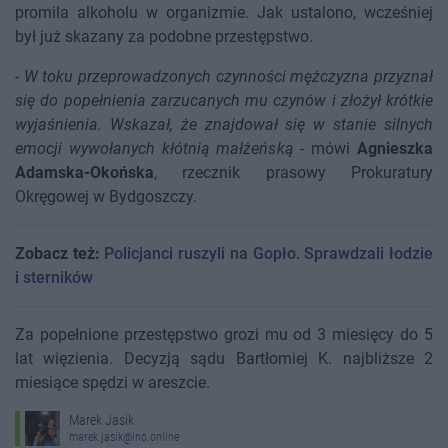
promila alkoholu w organizmie. Jak ustalono, wcześniej
był już skazany za podobne przestępstwo.
-
W toku przeprowadzonych czynności mężczyzna przyznał
się do popełnienia zarzucanych mu czynów i złożył krótkie
wyjaśnienia. Wskazał, że znajdował się w stanie silnych
emocji wywołanych kłótnią małżeńską
- mówi
Agnieszka
Adamska-Okońska
, rzecznik prasowy Prokuratury
Okręgowej w Bydgoszczy.
Zobacz też:
Policjanci ruszyli na Gopło. Sprawdzali łodzie
i sterników
Za popełnione przestępstwo grozi mu od 3 miesięcy do 5
lat więzienia. Decyzją sądu Bartłomiej K. najbliższe 2
miesiące spędzi w areszcie.
Marek Jasik
marek.jasik@ino.online