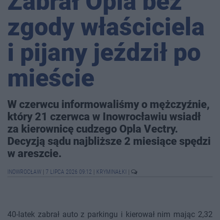
Zabrał Opla bez
zgody właściciela
i pijany jeździł po
mieście
W czerwcu informowaliśmy o mężczyźnie,
który 21 czerwca w Inowrocławiu wsiadł
za kierownicę cudzego Opla Vectry.
Decyzją sądu najbliższe 2 miesiące spędzi
w areszcie.
INOWROCŁAW
|
7 LIPCA 2026 09:12
|
KRYMINAŁKI
|
40-latek zabrał auto z parkingu i kierował nim mając 2,32