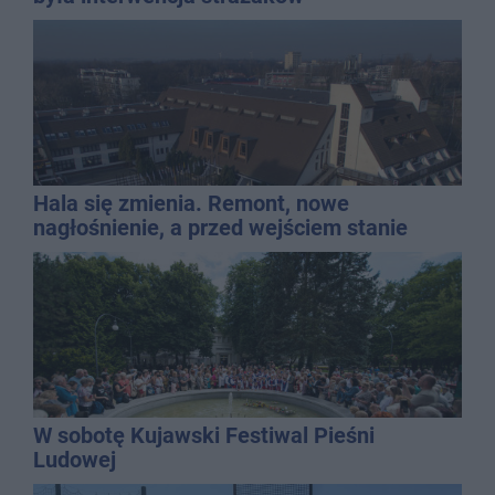
Hala się zmienia. Remont, nowe
nagłośnienie, a przed wejściem stanie
QEMETICA ARENA
W sobotę Kujawski Festiwal Pieśni
Ludowej