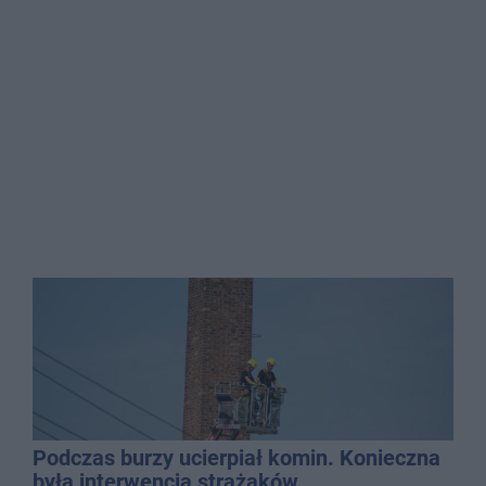
Podczas burzy ucierpiał komin. Konieczna
była interwencja strażaków