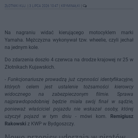
ZŁOTNIKI KUJ.
|
3 LIPCA 2026 10:47
|
KRYMINAŁKI
|
Na nagraniu widać kierującego motocyklem marki
Yamaha. Mężczyzna wykonywał tzw. wheelie, czyli jechał
na jednym kole.
Do zdarzenia doszło 4 czerwca na drodze krajowej nr 25 w
Złotnikach Kujawskich.
-
Funkcjonariusze prowadzą już czynności identyfikacyjne,
których celem jest ustalenie tożsamości kierowcy
widocznego na zabezpieczonym filmie. Sprawa
najprawdopodobniej będzie miała swój finał w sądzie,
ponieważ właściciel pojazdu nie wskazał osoby, której
użyczył pojazd w tym dniu
- mówi kom.
Remigiusz
Rakowski
z KWP w Bydgoszczy.
Nowe przepisy uderzają w piratów