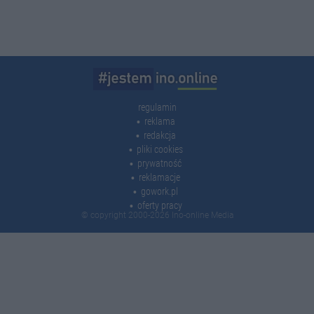
regulamin
reklama
redakcja
pliki cookies
prywatność
reklamacje
gowork.pl
oferty pracy
© copyright 2000-2026 Ino-online Media