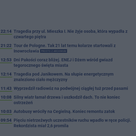
22:14
Tragedia przy ul. Mieszka I. Nie żyje osoba, która wypadła z
czwartego piętra
21:22
Tour de Pologne. Tak 21 lat temu kolarze startowali z
Inowrocławia
PROSTO Z ARCHIWUM
12:53
Dni Pakości coraz bliżej. ENEJ i Dżem wśród gwiazd
tegorocznego święta miasta
12:14
Tragedia pod Janikowem. Na słupie energetycznym
znaleziono ciało mężczyzny
11:43
Wyprzedził radiowóz na podwójnej ciągłej tuż przed pasami
10:08
Silny wiatr łamał drzewa i uszkodził dach. To nie koniec
ostrzeżeń
10:03
Autobusy wróciły na Cegielną. Koniec remontu zatok
09:54
Pięciu nietrzeźwych uczestników ruchu wpadło w ręce policji.
Rekordzista miał 2,6 promila