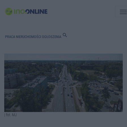
men
search
PRACA
NIERUCHOMOŚCI
OGŁOSZENIA
| fot. MJ