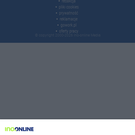
redakcja
pliki cookies
prywatność
reklamacje
gowork.pl
oferty pracy
© copyright 2000-2026 Ino-online Media