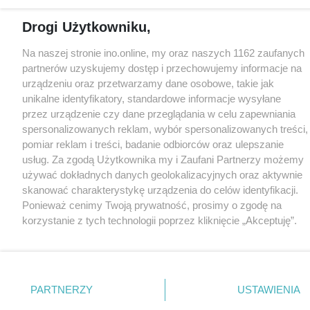
Drogi Użytkowniku,
Na naszej stronie ino.online, my oraz naszych 1162 zaufanych
partnerów uzyskujemy dostęp i przechowujemy informacje na
urządzeniu oraz przetwarzamy dane osobowe, takie jak
unikalne identyfikatory, standardowe informacje wysyłane
przez urządzenie czy dane przeglądania w celu zapewniania
spersonalizowanych reklam, wybór spersonalizowanych treści,
pomiar reklam i treści, badanie odbiorców oraz ulepszanie
usług. Za zgodą Użytkownika my i Zaufani Partnerzy możemy
używać dokładnych danych geolokalizacyjnych oraz aktywnie
skanować charakterystykę urządzenia do celów identyfikacji.
Ponieważ cenimy Twoją prywatność, prosimy o zgodę na
korzystanie z tych technologii poprzez kliknięcie „Akceptuję”.
Zgoda jest dobrowolna i zawsze możesz ją zmienić/wycofać
klikając przycisk ustawień prywatności znajdujący się w lewym
dolnym rogu strony
. Niektóre rodzaje przetwarzania danych
nie wymagają zgody użytkownika, ale masz prawo sprzeciwić
PARTNERZY
USTAWIENIA
się takiemu przetwarzaniu. Preferencje będą miały