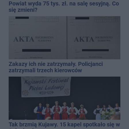
Powiat wyda 75 tys. zł. na salę sesyjną. Co
się zmieni?
Zakazy ich nie zatrzymały. Policjanci
zatrzymali trzech kierowców
Tak brzmią Kujawy. 15 kapel spotkało się w