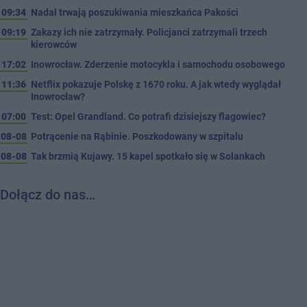
09:34
Nadal trwają poszukiwania mieszkańca Pakości
09:19
Zakazy ich nie zatrzymały. Policjanci zatrzymali trzech
kierowców
17:02
Inowrocław. Zderzenie motocykla i samochodu osobowego
11:36
Netflix pokazuje Polskę z 1670 roku. A jak wtedy wyglądał
Inowrocław?
07:00
Test: Opel Grandland. Co potrafi dzisiejszy flagowiec?
08-08
Potrącenie na Rąbinie. Poszkodowany w szpitalu
08-08
Tak brzmią Kujawy. 15 kapel spotkało się w Solankach
Dołącz do nas…