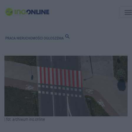
men
search
PRACA
NIERUCHOMOŚCI
OGŁOSZENIA
| fot. archiwum ino.online