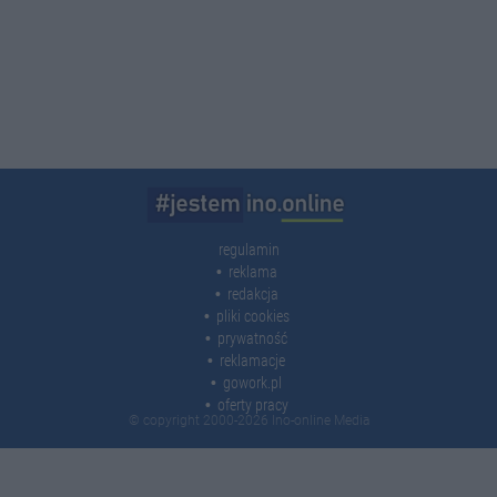
regulamin
reklama
redakcja
pliki cookies
prywatność
reklamacje
gowork.pl
oferty pracy
© copyright 2000-2026 Ino-online Media